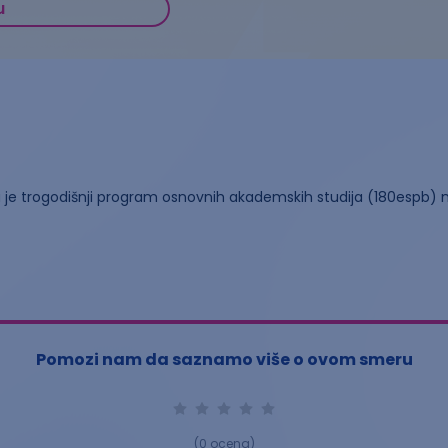
u
a je trogodišnji program osnovnih akademskih studija (180espb) 
Pomozi nam da saznamo više o ovom smeru
(
0
ocena)