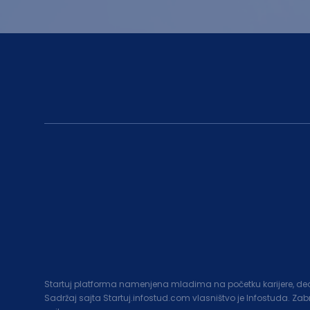
Startuj platforma namenjena mladima na početku karijere, deo c
Sadržaj sajta Startuj.infostud.com vlasništvo je Infostuda. Za