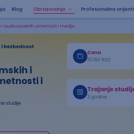
ja
Blog
Obrazovanje
Profesionalna orijent
 i audiovizuelnih umetnosti i medija
 i bezbednost
Cena
111.150 RSD
mskih i
etnosti i
Trajanje studij
3 godine
e studije
a