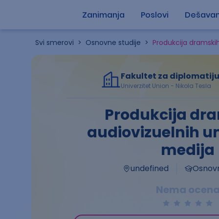
Zanimanja
Poslovi
Dešavan
Svi smerovi
>
Osnovne studije
>
Produkcija dramskih
Fakultet za diplomatiju
Univerzitet Union - Nikola Tesla
Produkcija dra
audiovizuelnih um
medija
undefined
Osnovn
Nema ocen