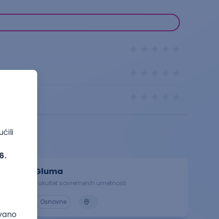
Gluma
Fakultet savremenih umetnosti
Osnovne