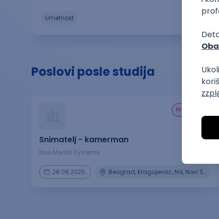
umetnost
Poslovi posle studija
prvi posao
Snimatelj - kamerman
Nao Media Systems
28.08.2026.
Beograd, Kragujevac, Niš, Novi Sad