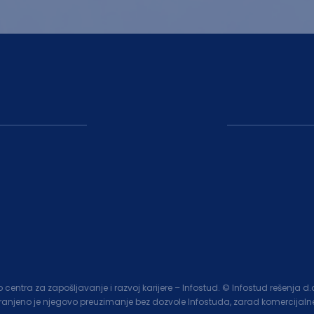
entra za zapošljavanje i razvoj karijere – Infostud. © Infostud rešenja d
branjeno je njegovo preuzimanje bez dozvole Infostuda, zarad komercijalne 