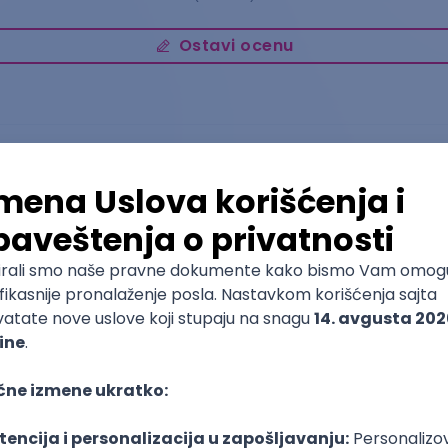
Ostavi ocenu
Gluma
Akademija umetnosti u Beogradu
Osnovne