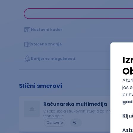
Nastavni kadar
Stečeno znanje
Karijerne mogućnosti
Slični smerovi
Računarska multimedija
Visoka škola strukovnih studija za informacione
tehnologije
Osnovne