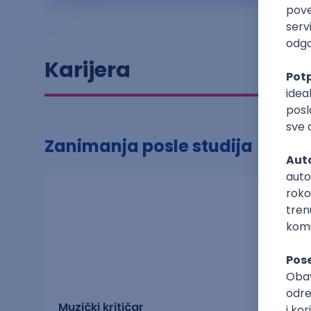
Karijera
Zanimanja posle studija
Muzički kritičar