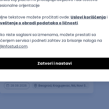
umetnost
prvi posao
Montažer(ka)
Nao Media Systems
28.08.2026.
Beograd, Kragujevac, Niš, Novi Sad