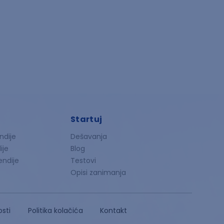
Startuj
ndije
Dešavanja
ije
Blog
endije
Testovi
Opisi zanimanja
osti
Politika kolačića
Kontakt