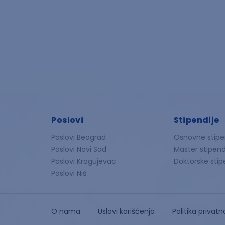
Poslovi
Stipendije
Poslovi Beograd
Osnovne stipe
Poslovi Novi Sad
Master stipend
Poslovi Kragujevac
Doktorske stip
Poslovi Niš
O nama
Uslovi korišćenja
Politika privatn