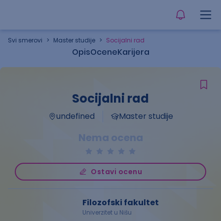
Svi smerovi
>
Master studije
>
Socijalni rad
Opis
Ocene
Karijera
Socijalni rad
undefined
Master studije
Nema ocena
Ostavi ocenu
Filozofski fakultet
Univerzitet u Nišu