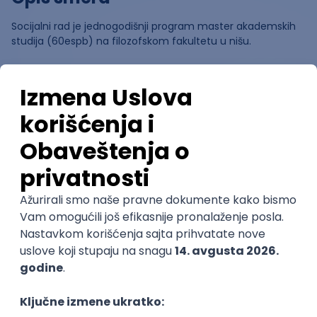
Socijalni rad je jednogodišnji program master akademskih
studija (60espb) na filozofskom fakultetu u nišu.
Ocene
Pomozi nam da saznamo više o
ovom smeru
(
0
ocena)
Ostavi ocenu
Nastavni kadar
Stečeno znanje