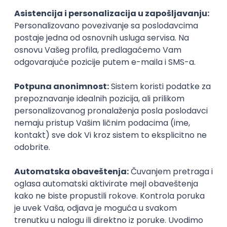
Karijerne mogućnosti
Slični smerovi
Sociolog u socijalnoj zaštiti
Sociologij
Filozofski fakultet
Filozofski fak
Master
Master
Karijera
Zanimanja posle studija