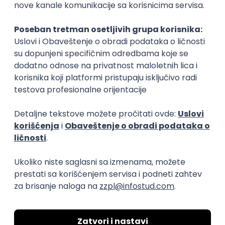
Savetnik za gerijatrijsku negu
Sociolog
sociologija/socijalni rad
sociologija/socij