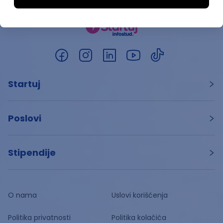
Startuj
Poslovi
Stipendije
O nama
Uslovi korišćenja
Politika privatnosti
Politika kolačića