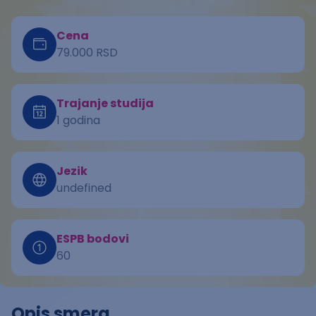
Cena
79.000 RSD
Trajanje studija
1 godina
Jezik
undefined
ESPB bodovi
60
Opis smera