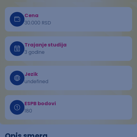
Cena
30.000 RSD
Trajanje studija
3 godine
Jezik
undefined
ESPB bodovi
180
Opis smera