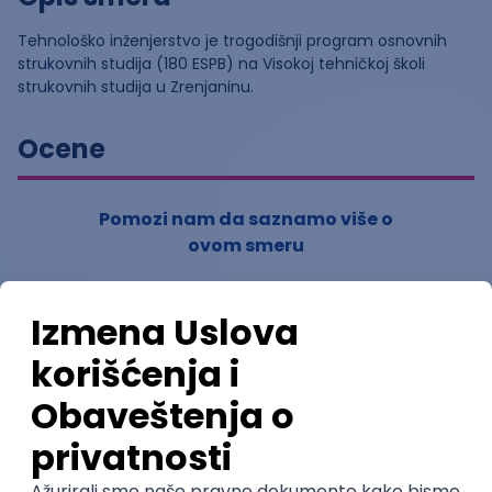
Tehnološko inženjerstvo je trogodišnji program osnovnih
strukovnih studija (180 ESPB) na Visokoj tehničkoj školi
strukovnih studija u Zrenjaninu.
Ocene
Pomozi nam da saznamo više o
ovom smeru
(
0
ocena)
Ostavi ocenu
Nastavni kadar