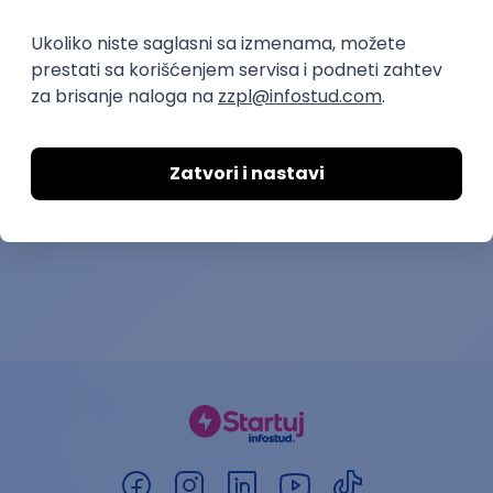
Junior operater pakovanja
Šef proizvodnj
hemije – Doba
Omladinska Zadruga DOB
Snaga mladosti OZ
20.08.2026.
Beograd
08.08.2026.