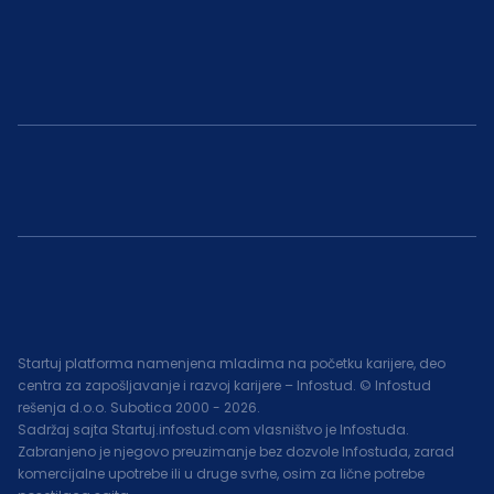
Startuj platforma namenjena mladima na početku karijere, deo
centra za zapošljavanje i razvoj karijere – Infostud. © Infostud
rešenja d.o.o. Subotica 2000 -
2026
.
Sadržaj sajta Startuj.infostud.com vlasništvo je Infostuda.
Zabranjeno je njegovo preuzimanje bez dozvole Infostuda, zarad
komercijalne upotrebe ili u druge svrhe, osim za lične potrebe