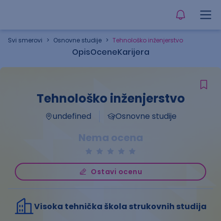
Svi smerovi
>
Osnovne studije
>
Tehnološko inženjerstvo
Opis
Ocene
Karijera
Tehnološko inženjerstvo
undefined
Osnovne studije
Nema ocena
Ostavi ocenu
Visoka tehnička škola strukovnih studija