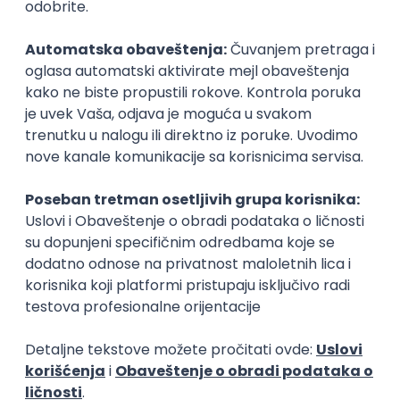
Zanimanja posle studija
Tehničar za grejanje, ventilaciju i klimatizaciju
proizvodnja i montaža
kontrola kvaliteta
Poslovi posle studija
poslovi preko zadruge