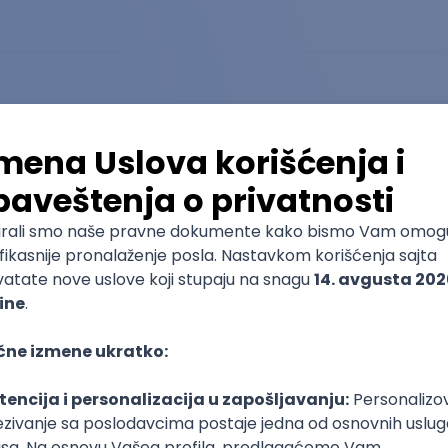
Grafičko inženjerstvo
Odsek Beogradska politehnika
5
Osnovne