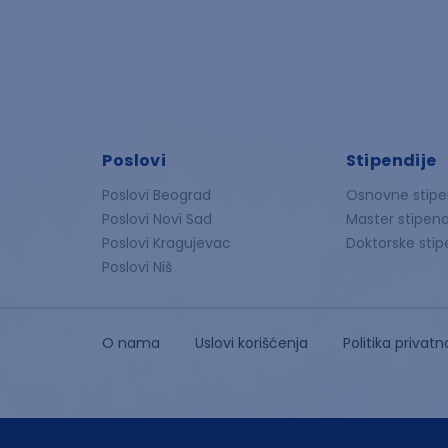
Poslovi
Stipendije
Poslovi Beograd
Osnovne stipe
Poslovi Novi Sad
Master stipend
Poslovi Kragujevac
Doktorske stip
Poslovi Niš
O nama
Uslovi korišćenja
Politika privatn