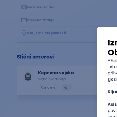
Nastavni kadar
Stečeno znanje
Karijerne mogućnosti
Slični smerovi
Kopnena vojska
Vojna akademija
Osnovne