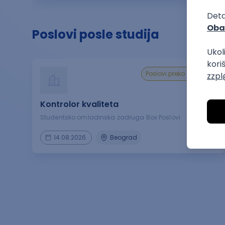
Poslovi posle studija
poslovi preko zadruge
Kontrolor kvaliteta
Studentsko omladinska zadruga Box Poslovi
14.08.2026.
Beograd