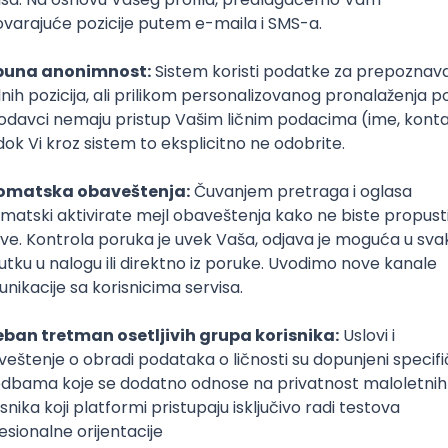
Komunalni policajac
obezbeđenje