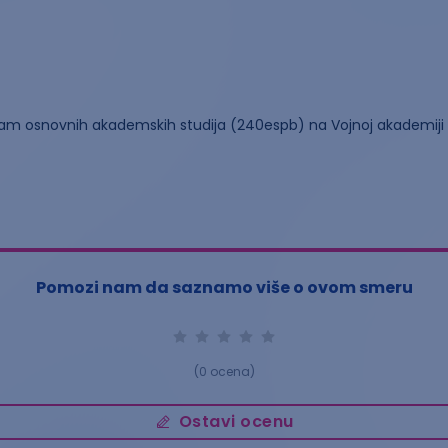
gram osnovnih akademskih studija (240espb) na Vojnoj akademiji
Pomozi nam da saznamo više o ovom smeru
(
0
ocena)
Ostavi ocenu