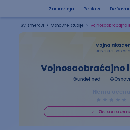
Zanimanja
Poslovi
Dešavan
Svi smerovi
>
Osnovne studije
>
Vojnosaobraćajno i
Vojna akade
Univerzitet odbrane
Vojnosaobraćajno i
undefined
Osnovn
Nema ocen
Ostavi ocen