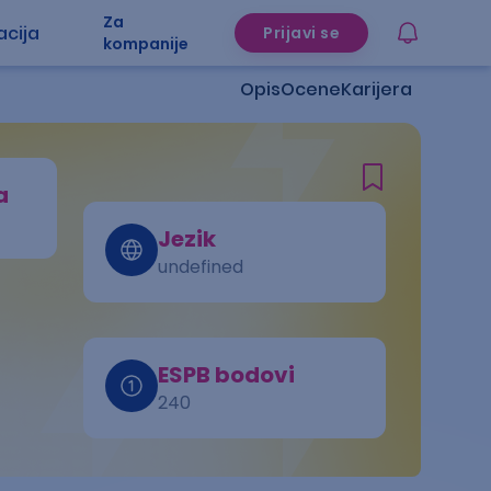
Za
acija
Prijavi se
kompanije
Opis
Ocene
Karijera
a
Jezik
undefined
ESPB bodovi
240