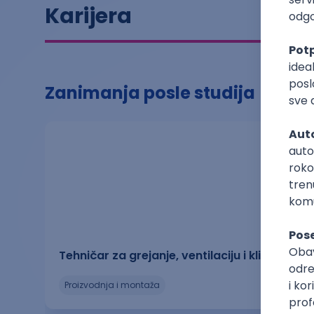
Karijera
Zanimanja posle studija
Tehničar za grejanje, ventilaciju i klimatizaciju
proizvodnja i montaža