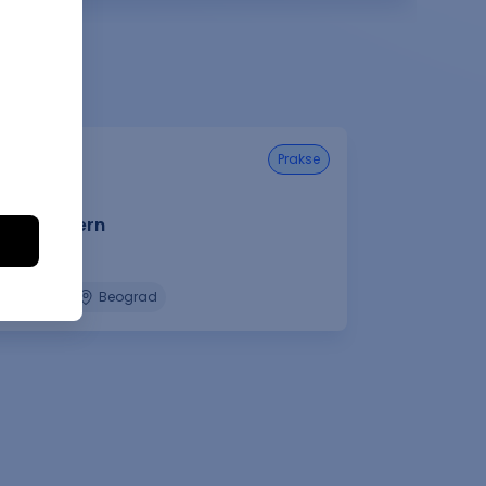
prakse
tions Intern
bia a.d.
08.2026.
Beograd