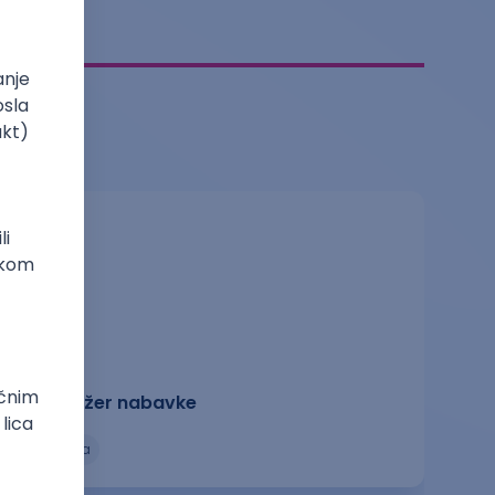
Menadžer nabavke
logistika