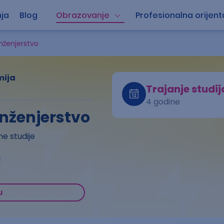
ja
Blog
Obrazovanje
Profesionalna orijent
nženjerstvo
mija
Trajanje studij
4 godine
nženjerstvo
e studije
a
u