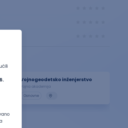
Vojnogeodetsko inženjerstvo
Vojna akademija
Osnovne