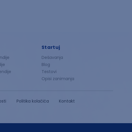
Startuj
ndije
Dešavanja
ije
Blog
endije
Testovi
Opisi zanimanja
osti
Politika kolačića
Kontakt