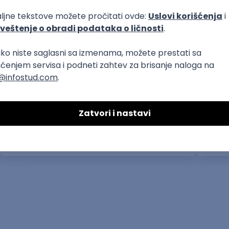
poslovi preko zadruge
Ramp Agent - Utovar i istovar prtljaga
Opera
Studentska i omladinska zadruga Bulevar
EKO Ser
09.08.2026.
Beograd
14.