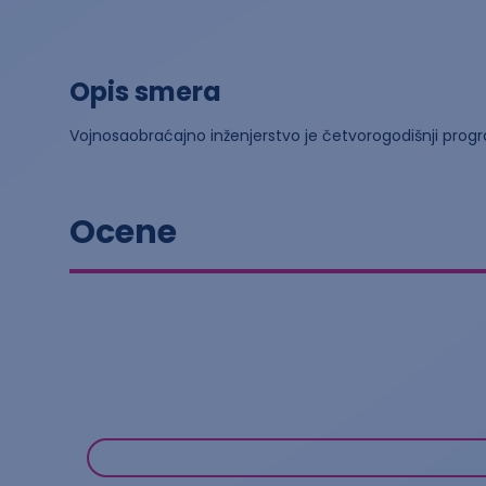
Opis smera
Vojnosaobraćajno inženjerstvo je četvorogodišnji pro
Ocene