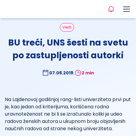
Vesti
BU treći, UNS šesti na svetu
po zastupljenosti autorki
07.06.2019.
2 min
Na Lajdenovoj godišnjoj rang-listi univerziteta prvi put
je, kao jedan od kriterijuma, korišćena rodna
uravnoteženost ne bi li se izračunalo koliki je udeo
radova ženskih autora u ukupnom broju objavljenih
naučnih radova od strane nekog univerziteta.