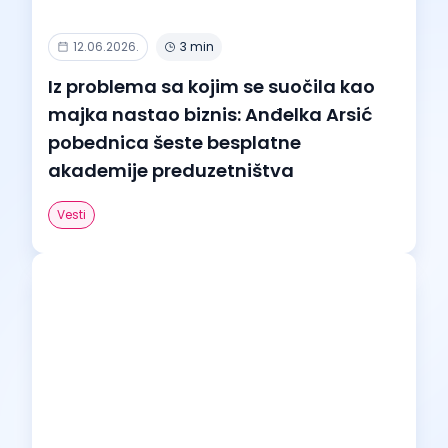
12.06.2026.
3 min
Iz problema sa kojim se suočila kao
majka nastao biznis: Anđelka Arsić
pobednica šeste besplatne
akademije preduzetništva
Vesti