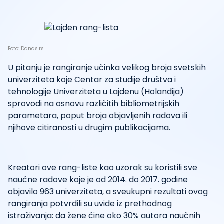
Foto: Danas.rs
U pitanju je rangiranje učinka velikog broja svetskih
univerziteta koje Centar za studije društva i
tehnologije Univerziteta u Lajdenu (Holandija)
sprovodi na osnovu različitih bibliometrijskih
parametara, poput broja objavljenih radova ili
njihove citiranosti u drugim publikacijama.
Kreatori ove rang-liste kao uzorak su koristili sve
naučne radove koje je od 2014. do 2017. godine
objavilo 963 univerziteta, a sveukupni rezultati ovog
rangiranja potvrdili su uvide iz prethodnog
istraživanja: da žene čine oko 30% autora naučnih