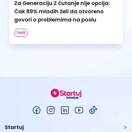
Za Generaciju Z ćutanje nije opcija:
Čak 89% mladih želi da otvoreno
govori o problemima na poslu
Vesti
Startuj