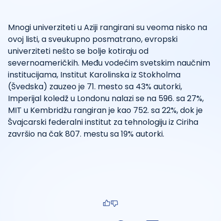
Mnogi univerziteti u Aziji rangirani su veoma nisko na
ovoj listi, a sveukupno posmatrano, evropski
univerziteti nešto se bolje kotiraju od
severnoameričkih. Među vodećim svetskim naučnim
institucijama, Institut Karolinska iz Stokholma
(Švedska) zauzeo je 71. mesto sa 43% autorki,
Imperijal koledž u Londonu nalazi se na 596. sa 27%,
MIT u Kembridžu rangiran je kao 752. sa 22%, dok je
Švajcarski federalni institut za tehnologiju iz Ciriha
završio na čak 807. mestu sa 19% autorki.