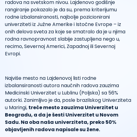
radova na svetskom nivou. Lajdenovo godišnje
rangiranje pokazalo je da su, prema kriterijumu
rodne izbalansiranosti, najbolje pozicionirani
univerziteti iz Južne Amerike i Istočne Evrope – iz
onih delova sveta za koje se smatralo da je u njima
rodna ravnopravnost slabije zastupljena nego u,
recimo, Severnoj Americi, Zapadnoj ili Severnoj
Evropi.
Najviše mesto na Lajdenovoj listi rodne
izbalansiranosti autora naučnih radova zauzima
Medicinski Univerzitet u Lublinu (Poljska) sa 56%
autorki. Zanimljivo je da, posle brazilskog Univerziteta
u Maringi,
treće mesto zauzima Univerzitet u
Beogradu, a da je šesti Univerzitet u Novom
Sadu. Na oba naša univerziteta, preko 50%
objavljenih radova napisale su žene.