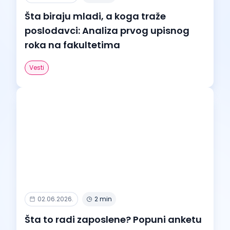
Šta biraju mladi, a koga traže
poslodavci: Analiza prvog upisnog
roka na fakultetima
Vesti
02.06.2026.
2 min
Šta to radi zaposlene? Popuni anketu