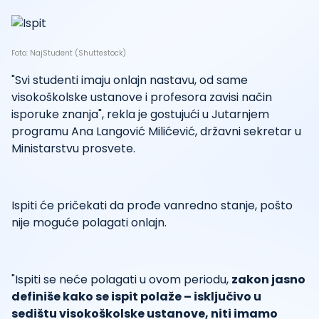
Foto: NajStudent (Shuttestock)
"Svi studenti imaju onlajn nastavu, od same
visokoškolske ustanove i profesora zavisi način
isporuke znanja", rekla je gostujući u Jutarnjem
programu Ana Langović Milićević, državni sekretar u
Ministarstvu prosvete.
Ispiti će pričekati da prođe vanredno stanje, pošto
nije moguće polagati onlajn.
"Ispiti se neće polagati u ovom periodu,
zakon jasno
definiše kako se ispit polaže – isključivo u
sedištu visokoškolske ustanove, niti imamo