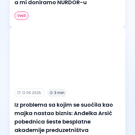
a mi doniramo NURDOR-u
Vesti
12.06.2026.
3 min
Iz problema sa kojim se suočila kao
majka nastao biznis: Anđelka Arsić
pobednica šeste besplatne
akademije preduzetništva