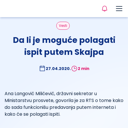
Vesti
Da li je moguće polagati
ispit putem Skajpa
27.04.2020.
2 min
Ana Langović Milićević, državni sekretar u
Ministarstvu prosvete, govorila je za RTS o tome kako
do sada funkcionišu predavanja putem interneta i
kako će se polagati ispiti.