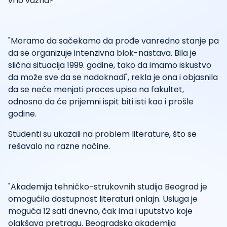
vrlo važna?
"Moramo da sačekamo da prođe vanredno stanje pa
da se organizuje intenzivna blok-nastava. Bila je
slična situacija 1999. godine, tako da imamo iskustvo
da može sve da se nadoknadi", rekla je ona i objasnila
da se neće menjati proces upisa na fakultet,
odnosno da će prijemni ispit biti isti kao i prošle
godine.
Studenti su ukazali na problem literature, što se
rešavalo na razne načine.
"Akademija tehničko-strukovnih studija Beograd je
omogućila dostupnost literaturi onlajn. Usluga je
moguća 12 sati dnevno, čak ima i uputstvo koje
olakšava pretragu. Beogradska akademija