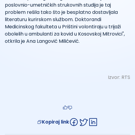
poslovnio-umetničkih strukovnih studija je taj
problem rešila tako što je besplatno dostavljala
literaturu kurirskom službom. Doktorandi
Medicinskog fakulteta u Prištini volontiraju u trijaži
obolelih u ambulanti za kovid u Kosovskoj Mitrovici",
otkrila je Ana Langović Milićević.
Izvor:
RTS
Kopiraj link