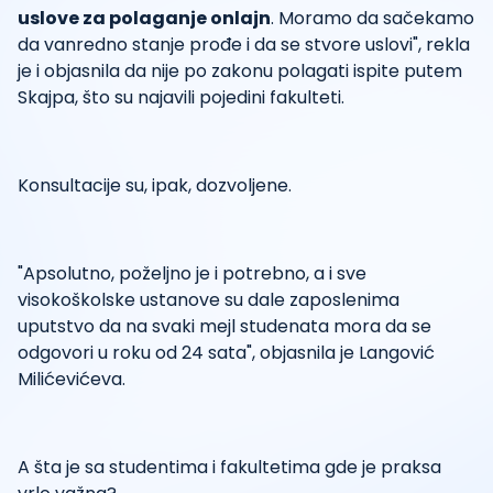
uslove za polaganje onlajn
. Moramo da sačekamo
da vanredno stanje prođe i da se stvore uslovi", rekla
je i objasnila da nije po zakonu polagati ispite putem
Skajpa, što su najavili pojedini fakulteti.
Konsultacije su, ipak, dozvoljene.
"Apsolutno, poželjno je i potrebno, a i sve
visokoškolske ustanove su dale zaposlenima
uputstvo da na svaki mejl studenata mora da se
odgovori u roku od 24 sata", objasnila je Langović
Milićevićeva.
A šta je sa studentima i fakultetima gde je praksa