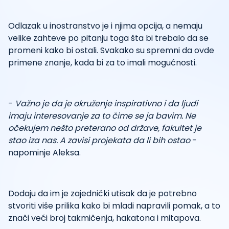
Odlazak u inostranstvo je i njima opcija, a nemaju
velike zahteve po pitanju toga šta bi trebalo da se
promeni kako bi ostali. Svakako su spremni da ovde
primene znanje, kada bi za to imali mogućnosti.
-
Važno je da je okruženje inspirativno i da ljudi
imaju interesovanje za to čime se ja bavim. Ne
očekujem nešto preterano od države, fakultet je
stao iza nas. A zavisi projekata da li bih ostao
-
napominje Aleksa.
Dodaju da im je zajednički utisak da je potrebno
stvoriti više prilika kako bi mladi napravili pomak, a to
znači veći broj takmičenja, hakatona i mitapova.