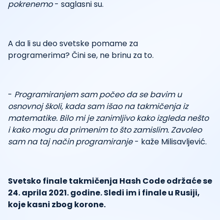
pokrenemo
- saglasni su.
A da li su deo svetske pomame za
programerima? Čini se, ne brinu za to.
-
Programiranjem sam počeo da se bavim u
osnovnoj školi, kada sam išao na takmičenja iz
matematike. Bilo mi je zanimljivo kako izgleda nešto
i kako mogu da primenim to što zamislim. Zavoleo
sam na taj način programiranje
- kaže Milisavljević.
Svetsko finale takmičenja Hash Code održaće se
24. aprila 2021. godine. Sledi im i finale u Rusiji,
koje kasni zbog korone.