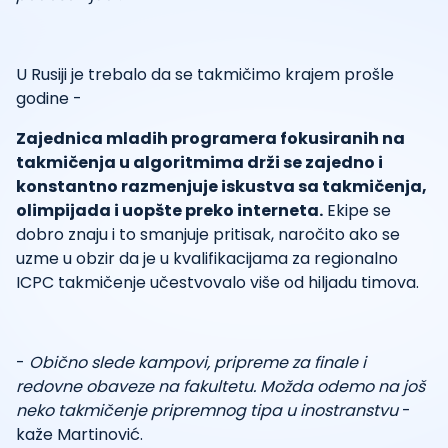
U Rusiji je trebalo da se takmičimo krajem prošle
godine -
Zajednica mladih programera fokusiranih na
takmičenja u algoritmima drži se zajedno i
konstantno razmenjuje iskustva sa takmičenja,
olimpijada i uopšte preko interneta.
Ekipe se
dobro znaju i to smanjuje pritisak, naročito ako se
uzme u obzir da je u kvalifikacijama za regionalno
ICPC takmičenje učestvovalo više od hiljadu timova.
-
Obično slede kampovi, pripreme za finale i
redovne obaveze na fakultetu. Možda odemo na još
neko takmičenje pripremnog tipa u inostranstvu
-
kaže Martinović.