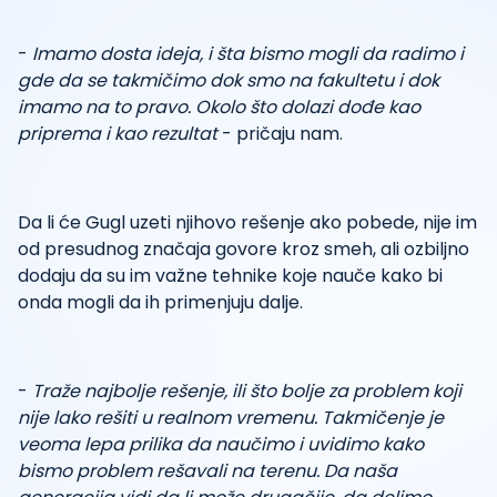
-
Imamo dosta ideja, i šta bismo mogli da radimo i
gde da se takmičimo dok smo na fakultetu i dok
imamo na to pravo. Okolo što dolazi dođe kao
priprema i kao rezultat
- pričaju nam.
Da li će Gugl uzeti njihovo rešenje ako pobede, nije im
od presudnog značaja govore kroz smeh, ali ozbiljno
dodaju da su im važne tehnike koje nauče kako bi
onda mogli da ih primenjuju dalje.
-
Traže najbolje rešenje, ili što bolje za problem koji
nije lako rešiti u realnom vremenu. Takmičenje je
veoma lepa prilika da naučimo i uvidimo kako
bismo problem rešavali na terenu. Da naša