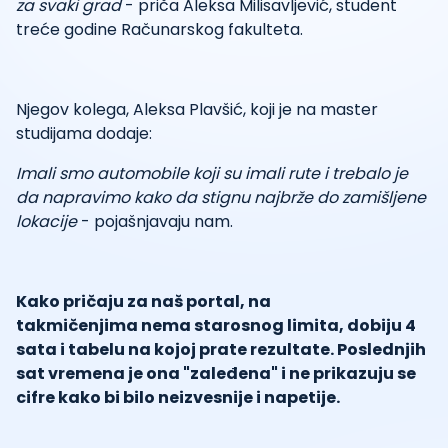
za svaki grad
- priča Aleksa Milisavljević, student
treće godine Računarskog fakulteta.
Njegov kolega, Aleksa Plavšić, koji je na master
studijama dodaje:
Imali smo automobile koji su imali rute i trebalo je
da napravimo kako da stignu najbrže do zamišljene
lokacije
- pojašnjavaju nam.
Kako pričaju za naš portal, na
takmičenjima nema starosnog limita, dobiju 4
sata i tabelu na kojoj prate rezultate. Poslednjih
sat vremena je ona "zaleđena" i ne prikazuju se
cifre kako bi bilo neizvesnije i napetije.