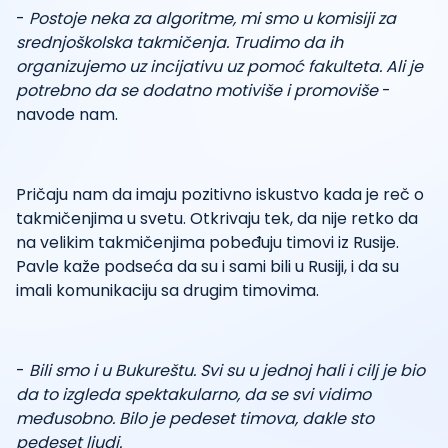
-
Postoje neka za algoritme, mi smo u komisiji za
srednjoškolska takmičenja. Trudimo da ih
organizujemo uz incijativu uz pomoć fakulteta. Ali je
potrebno da se dodatno motiviše i promoviše
-
navode nam.
Pričaju nam da imaju pozitivno iskustvo kada je reč o
takmičenjima u svetu. Otkrivaju tek, da nije retko da
na velikim takmičenjima pobeđuju timovi iz Rusije.
Pavle kaže podseća da su i sami bili u Rusiji, i da su
imali komunikaciju sa drugim timovima.
-
Bili smo i u Bukureštu. Svi su u jednoj hali i cilj je bio
da to izgleda spektakularno, da se svi vidimo
međusobno. Bilo je pedeset timova, dakle sto
pedeset ljudi.