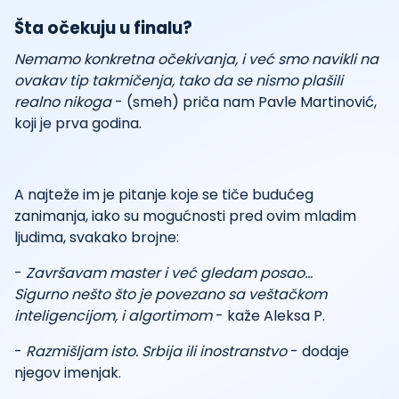
Šta očekuju u finalu?
Nemamo konkretna očekivanja, i već smo navikli na
ovakav tip takmičenja, tako da se nismo plašili
realno nikoga
- (smeh) priča nam Pavle Martinović,
koji je prva godina.
A najteže im je pitanje koje se tiče budućeg
zanimanja, iako su mogućnosti pred ovim mladim
ljudima, svakako brojne:
-
Završavam master i već gledam posao...
Sigurno nešto što je povezano sa veštačkom
inteligencijom, i algortimom
- kaže Aleksa P.
-
Razmišljam isto. Srbija ili inostranstvo
- dodaje
njegov imenjak.