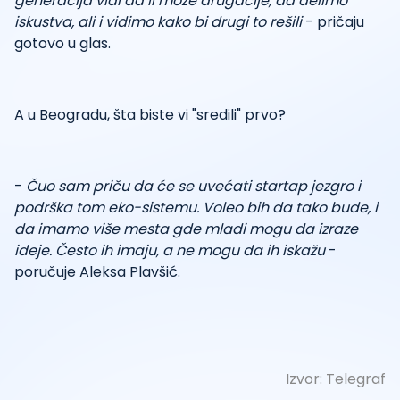
generacija vidi da li može drugačije, da delimo
iskustva, ali i vidimo kako bi drugi to rešili
- pričaju
gotovo u glas.
A u Beogradu, šta biste vi "sredili" prvo?
-
Čuo sam priču da će se uvećati startap jezgro i
podrška tom eko-sistemu. Voleo bih da tako bude, i
da imamo više mesta gde mladi mogu da izraze
ideje. Često ih imaju, a ne mogu da ih iskažu
-
poručuje Aleksa Plavšić.
Izvor:
Telegraf