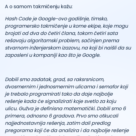
A o samom takmičenju kažu:
Hash Code je Google-ovo godišnje, timsko,
programersko takmičenje u kome ekipe, koje mogu
brojati od dva do četiri člana, tokom četiri sata
rešavaju algoritamski problem, sačinjen prema
stvarnom inženjerskom izazovu, na koji bi naišli da su
zaposleni u kompaniji kao što je Google.
Dobili smo zadatak, grad, sa raksrsnicom,
dvosmernim i jednosmernim ulicama i semafor koji
je trebalo programirati tako da daje najbolje
rešenje kada će signalizirati koje svetlo za koju
ulicu. Gužva je definisna matematički. Dobili smo 6
primera, odnosno 6 gradova. Prvo smo otkucali
najjednostavnija rešenja, zatim dali predlog
pregorama koji će da analizira i da najbolje rešenje