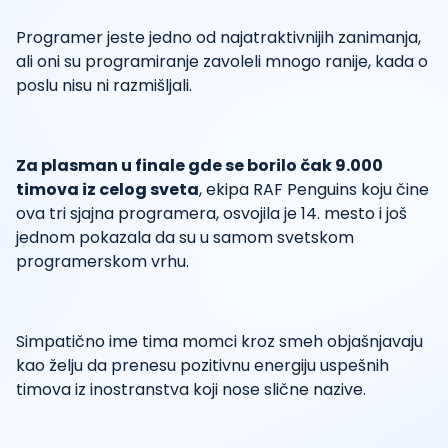
Programer jeste jedno od najatraktivnijih zanimanja,
ali oni su programiranje zavoleli mnogo ranije, kada o
poslu nisu ni razmišljali.
Za plasman u finale gde se borilo čak 9.000
timova iz celog sveta
, ekipa RAF Penguins koju čine
ova tri sjajna programera, osvojila je 14. mesto i još
jednom pokazala da su u samom svetskom
programerskom vrhu.
Simpatično ime tima momci kroz smeh objašnjavaju
kao želju da prenesu pozitivnu energiju uspešnih
timova iz inostranstva koji nose slične nazive.