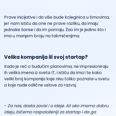
Prave inicijative i da više bude koleginica u timovima,
jer nam ističu da one ne prave razliku, da imaju
jednake šanse i da im pariraju. Žao im je jedino što i
ima u manjem broju na takmičenjima.
Velika kompanija ili svoj startap?
Kada je reč o budućim planovima, ne impresioniraju
ih velika imena iz sveta IT, i ističu da ima i te kako
veliki broj kompanija koje nisu toliko poznate u svetu
a koje nude odlične uslove za razvoj.
-
Za nas, dosta zavisi i o ideje. Ali ako imamo dobru
ideju, bićemo raspoloženiji za startap i da ga