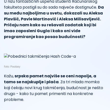
U nizu fantastičnih uspeha studenti Računarskog
fakulteta postigli su do sada najveće dostignuće.
Da
su među najboljima u svetu, dokazali su Aleksa
Plavšić, Pavle Martinović i Aleksa Milisavljević.
Pričaju nam kako su rešavali zadatak koji bi
imao zaposleni Gugla i kako oni vide
programiranje kao posao budućnosti?
Foto: Pixabay
Kažu,
srpska pamet najviše se ceni napolje, a
tamo se najskuplje i plaća
. Za tri mlada momka
koji čekaju novi krug takmičenja, budućnost je nešto
drugo - kako tu pamet primeniti na konkretne
probleme.