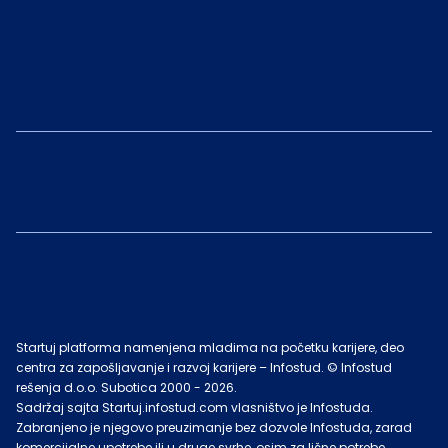
Startuj platforma namenjena mladima na početku karijere, deo
centra za zapošljavanje i razvoj karijere – Infostud. © Infostud
rešenja d.o.o. Subotica 2000 -
2026
.
Sadržaj sajta Startuj.infostud.com vlasništvo je Infostuda.
Zabranjeno je njegovo preuzimanje bez dozvole Infostuda, zarad
komercijalne upotrebe ili u druge svrhe, osim za lične potrebe