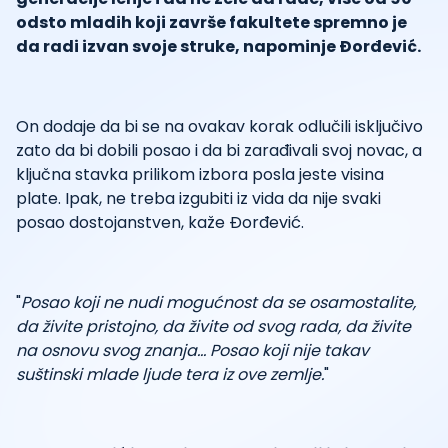
odsto mladih koji završe fakultete spremno je
da radi izvan svoje struke, napominje Đorđević.
On dodaje da bi se na ovakav korak odlučili isključivo
zato da bi dobili posao i da bi zarađivali svoj novac, a
ključna stavka prilikom izbora posla jeste visina
plate. Ipak, ne treba izgubiti iz vida da nije svaki
posao dostojanstven, kaže Đorđević.
"
Posao koji ne nudi mogućnost da se osamostalite,
da živite pristojno, da živite od svog rada, da živite
na osnovu svog znanja… Posao koji nije takav
suštinski mlade ljude tera iz ove zemlje.
"