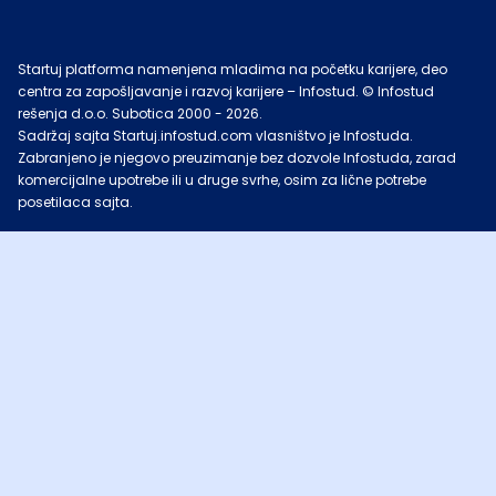
Startuj platforma namenjena mladima na početku karijere, deo
centra za zapošljavanje i razvoj karijere – Infostud. © Infostud
rešenja d.o.o. Subotica 2000 -
2026
.
Sadržaj sajta Startuj.infostud.com vlasništvo je Infostuda.
Zabranjeno je njegovo preuzimanje bez dozvole Infostuda, zarad
komercijalne upotrebe ili u druge svrhe, osim za lične potrebe
posetilaca sajta.