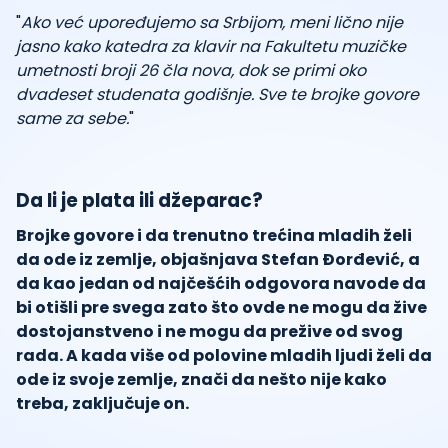
"
Ako već upoređujemo sa Srbijom, meni lično nije
jasno kako katedra za klavir na Fakultetu muzičke
umetnosti broji 26 čla nova, dok se primi oko
dvadeset studenata godišnje. Sve te brojke govore
same za sebe.
"
Da li je plata ili džeparac?
Brojke govore i da trenutno trećina mladih želi
da ode iz zemlje, objašnjava Stefan Đorđević, a
da kao jedan od najčešćih odgovora navode da
bi otišli pre svega zato što ovde ne mogu da žive
dostojanstveno i ne mogu da prežive od svog
rada. A kada više od polovine mladih ljudi želi da
ode iz svoje zemlje, znači da nešto nije kako
treba, zaključuje on.