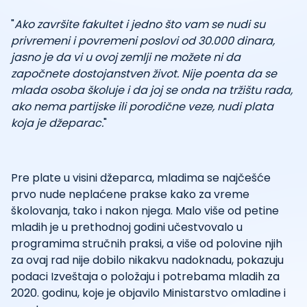
"
Ako završite fakultet i jedno što vam se nudi su
privremeni i povremeni poslovi od 30.000 dinara,
jasno je da vi u ovoj zemlji ne možete ni da
započnete dostojanstven život. Nije poenta da se
mlada osoba školuje i da joj se onda na tržištu rada,
ako nema partijske ili porodične veze, nudi plata
koja je džeparac.
"
Pre plate u visini džeparca, mladima se najčešće
prvo nude neplaćene prakse kako za vreme
školovanja, tako i nakon njega. Malo više od petine
mladih je u prethodnoj godini učestvovalo u
programima stručnih praksi, a više od polovine njih
za ovaj rad nije dobilo nikakvu nadoknadu, pokazuju
podaci Izveštaja o položaju i potrebama mladih za
2020. godinu, koje je objavilo Ministarstvo omladine i