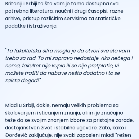
Britaniji i Srbiji to što vam je tamo dostupna sva
potrebna literatura, naučni i drugi časopisi, razne
arhive, pristup različitim servisima za statističke
podatke i istraživanja.
"
Ta fakultetska šifra mogla je da otvori sve što vam
treba za rad. To mi zapravo nedostaje. Ako nečega i
nema, fakultet nije kupio ili se nije pretplatio, vi
možete tražiti da nabave nešto dodatno i to se
zaista dogodi.
"
Mladi u Srbiji, dakle, nemaju velikih problema sa
školovanjem i sticanjem znanja, ali im je značajno
teže da se svojim znanjem izbore za pristojne zarade,
dostojanstven život i stabilne ugovore. Zato, kako i
Đorđević zaključuje, nije svaki zaposleni mladi "rešen