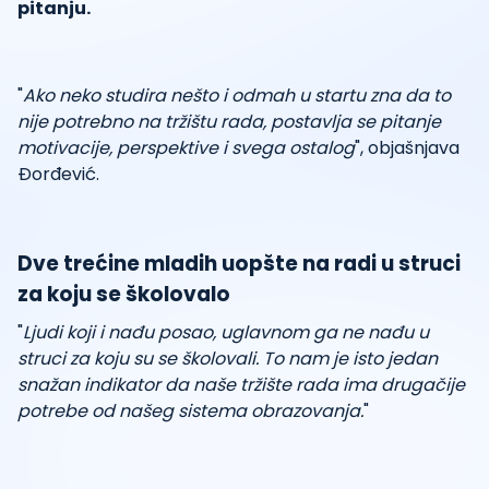
pitanju.
"
Ako neko studira nešto i odmah u startu zna da to
nije potrebno na tržištu rada, postavlja se pitanje
motivacije, perspektive i svega ostalog
", objašnjava
Đorđević.
Dve trećine mladih uopšte na radi u struci
za koju se školovalo
"
Ljudi koji i nađu posao, uglavnom ga ne nađu u
struci za koju su se školovali. To nam je isto jedan
snažan indikator da naše tržište rada ima drugačije
potrebe od našeg sistema obrazovanja.
"