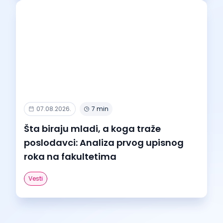
07.08.2026.
7 min
Šta biraju mladi, a koga traže
poslodavci: Analiza prvog upisnog
roka na fakultetima
Vesti