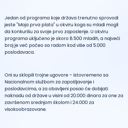
Jedan od programa koje država trenutno sprovodi
jeste "Moja prva plata" u okviru koga su mladi mogli
da konkurišu za svoje prvo zaposlenje. U okviru
programa uključeno je skoro 8.500 mladih, a najveći
broj je već počeo sa radom kod više od 5.000
poslodavaca.
Oni su sklopili trojne ugovore – istovremeno sa
Nacionalnom službom za zapošljavanje i
poslodavcima, a za obavljeni posao će dobijati
naknadu od države u visini od 20.000 dinara za one za
završenom srednjom školom i 24.000 za
visokoobrazovane.