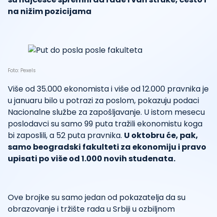
na nižim pozicijama
Foto: Pexels
Više od 35.000 ekonomista i više od 12.000 pravnika je
u januaru bilo u potrazi za poslom, pokazuju podaci
Nacionalne službe za zapošljavanje. U istom mesecu
poslodavci su samo 99 puta tražili ekonomistu koga
bi zaposlili, a 52 puta pravnika.
U oktobru će, pak,
samo beogradski fakulteti za ekonomiju i pravo
upisati po više od 1.000 novih studenata.
Ove brojke su samo jedan od pokazatelja da su
obrazovanje i tržište rada u Srbiji u ozbiljnom