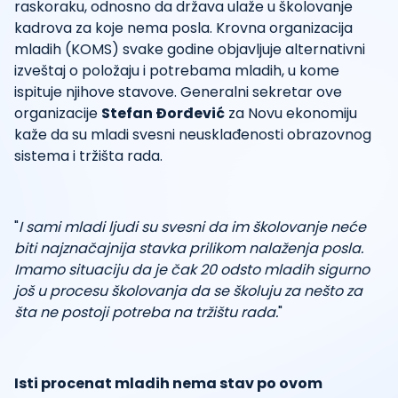
raskoraku, odnosno da država ulaže u školovanje
kadrova za koje nema posla. Krovna organizacija
mladih (KOMS) svake godine objavljuje alternativni
izveštaj o položaju i potrebama mladih, u kome
ispituje njihove stavove. Generalni sekretar ove
organizacije
Stefan Đorđević
za Novu ekonomiju
kaže da su mladi svesni neusklađenosti obrazovnog
sistema i tržišta rada.
"
I sami mladi ljudi su svesni da im školovanje neće
biti najznačajnija stavka prilikom nalaženja posla.
Imamo situaciju da je čak 20 odsto mladih sigurno
još u procesu školovanja da se školuju za nešto za
šta ne postoji potreba na tržištu rada.
"
Isti procenat mladih nema stav po ovom