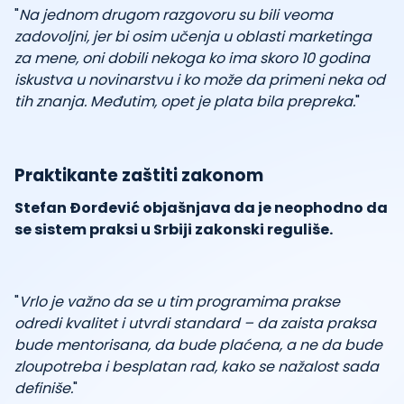
"
Na jednom drugom razgovoru su bili veoma
zadovoljni, jer bi osim učenja u oblasti marketinga
za mene, oni dobili nekoga ko ima skoro 10 godina
iskustva u novinarstvu i ko može da primeni neka od
tih znanja. Međutim, opet je plata bila prepreka.
"
Praktikante zaštiti zakonom
Stefan Đorđević objašnjava da je neophodno da
se sistem praksi u Srbiji zakonski reguliše.
"
Vrlo je važno da se u tim programima prakse
odredi kvalitet i utvrdi standard – da zaista praksa
bude mentorisana, da bude plaćena, a ne da bude
zloupotreba i besplatan rad, kako se nažalost sada
definiše.
"