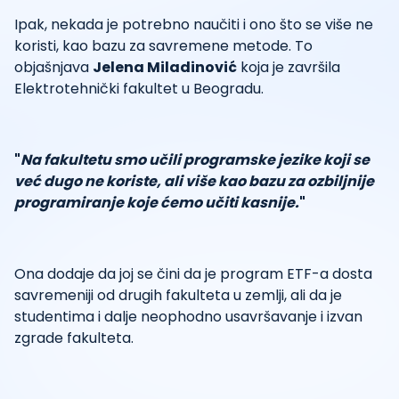
Ipak, nekada je potrebno naučiti i ono što se više ne
koristi, kao bazu za savremene metode. To
objašnjava
Jelena Miladinović
koja je završila
Elektrotehnički fakultet u Beogradu.
"
Na fakultetu smo učili programske jezike koji se
već dugo ne koriste, ali više kao bazu za ozbiljnije
programiranje koje ćemo učiti kasnije.
"
Ona dodaje da joj se čini da je program ETF-a dosta
savremeniji od drugih fakulteta u zemlji, ali da je
studentima i dalje neophodno usavršavanje i izvan
zgrade fakulteta.