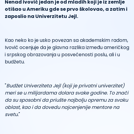
Nenad Ivović jedan je od mladih koji je iz zemlje
otišao u Ameriku gde se prvo školovao, a zatim i
zaposlio na Univerzitetu Jejl.
Kao neko ko je usko povezan sa akademskim radom,
Ivović ocenjuje da je glavna razlika između američkog
i srpskog obrazovanja u posvećenosti poslu, ali i u
budžetu.
"
Budžet Univerziteta Jejl (koji je privatni univerzitet)
meri se u milijardama dolara svake godine. To znači
da su sposobni da priušte najbolju opremu za svaku
oblast, kao i da dovedu najcenjenije mentore na
svetu.
"