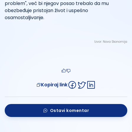
problem", već bi njegov posao trebalo da mu
obezbeđuje pristojan život i uspešno
osamostaljivanje.
Izvor:
Nova Ekonomija
Kopiraj link
Ostavi komentar