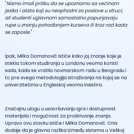
"
Nismo imali priliku da se upoznamo sa većinom
jezika i alata koji su neophodni za poslove u struci,
ali studenti uglavnom samostalno popunjavaju
rupe u znanju pohađanjem kurseva ili kroz rad kada
se zaposle.
"
Ipak, Milka Domanović ističe kako joj znanje koje je
stekla tokom studiranja u Londonu veoma koristi
sada, kada se vratila novinarskom radu u Beogradu i
to pre svega metodologija istraživanja na kojoj se na
univerzitetima u Engleskoj veoma insistira.
Značajnu ulogu u usavršavanju igra i dostupnost
materijala i mogućnost za proširivanje znanja.
Upravo ovu stavku ističe i Milka Domanović. Ona
dodaje da je glavna razlika između sistema u Velikoj