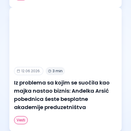
12.06.2026.
3 min
Iz problema sa kojim se suočila kao
majka nastao biznis: Anđelka Arsić
pobednica šeste besplatne
akademije preduzetništva
Vesti