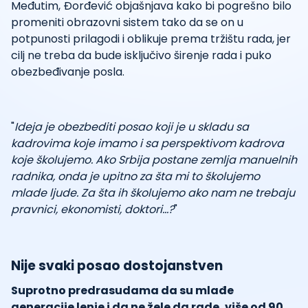
Međutim, Đorđević objašnjava kako bi pogrešno bilo
promeniti obrazovni sistem tako da se on u
potpunosti prilagodi i oblikuje prema tržištu rada, jer
cilj ne treba da bude isključivo širenje rada i puko
obezbeđivanje posla.
"
Ideja je obezbediti posao koji je u skladu sa
kadrovima koje imamo i sa perspektivom kadrova
koje školujemo. Ako Srbija postane zemlja manuelnih
radnika, onda je upitno za šta mi to školujemo
mlade ljude. Za šta ih školujemo ako nam ne trebaju
pravnici, ekonomisti, doktori…?
"
Nije svaki posao dostojanstven
Suprotno predrasudama da su mlađe
generacije lenje i da ne žele da rade, više od 90