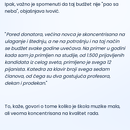
Ipak, važno je spomenuti da taj budžet nije "pao sa
neba", objašnjava Ivović.
"
Pored donatora, većina novca je skoncentrisana na
ulaganje i štednju, a ne na potrošnju i na taj način
se budžet svake godine uvećava. Na primer u godini
kada sam ja primljen na studije, od 1.500 prijavljenih
kandidata iz celog sveta, primljeno je svega 12
pijanista. Katedra za klavir broji svega sedam
članova, od čega su dva gostujuća profesora,
dekan i prodekan.
"
To, kaže, govori o tome koliko je škola muzike mala,
ali veoma koncentrisana na kvalitet rada.