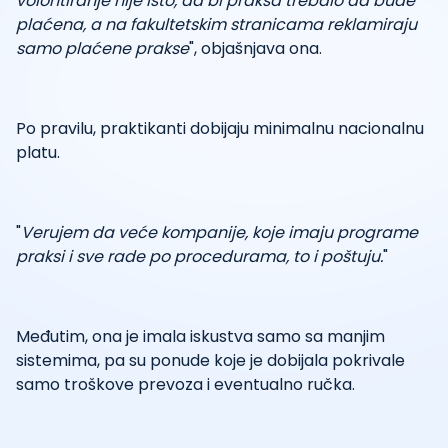
volontiranje nije isto, da bi praksa trebalo da bude
plaćena, a na fakultetskim stranicama reklamiraju
samo plaćene prakse
", objašnjava ona.
Po pravilu, praktikanti dobijaju minimalnu nacionalnu
platu.
"
Verujem da veće kompanije, koje imaju programe
praksi i sve rade po procedurama, to i poštuju.
"
Međutim, ona je imala iskustva samo sa manjim
sistemima, pa su ponude koje je dobijala pokrivale
samo troškove prevoza i eventualno ručka.