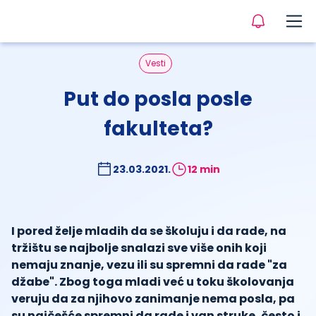
Vesti
Put do posla posle
fakulteta?
23.03.2021.
12 min
I pored želje mladih da se školuju i da rade, na
tržištu se najbolje snalazi sve više onih koji
nemaju znanje, vezu ili su spremni da rade "za
džabe". Zbog toga mladi već u toku školovanja
veruju da za njihovo zanimanje nema posla, pa
su najčešće spremni da rade i van struke, često i