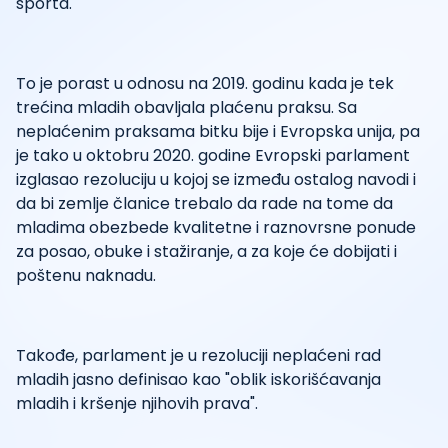
sporta.
To je porast u odnosu na 2019. godinu kada je tek
trećina mladih obavljala plaćenu praksu. Sa
neplaćenim praksama bitku bije i Evropska unija, pa
je tako u oktobru 2020. godine Evropski parlament
izglasao rezoluciju u kojoj se između ostalog navodi i
da bi zemlje članice trebalo da rade na tome da
mladima obezbede kvalitetne i raznovrsne ponude
za posao, obuke i stažiranje, a za koje će dobijati i
poštenu naknadu.
Takođe, parlament je u rezoluciji neplaćeni rad
mladih jasno definisao kao "oblik iskorišćavanja
mladih i kršenje njihovih prava".