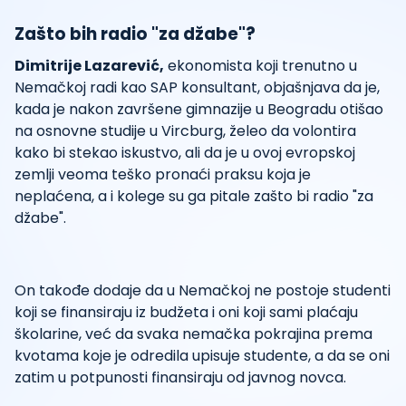
Zašto bih radio "za džabe"?
Dimitrije Lazarević,
ekonomista koji trenutno u
Nemačkoj radi kao SAP konsultant, objašnjava da je,
kada je nakon završene gimnazije u Beogradu otišao
na osnovne studije u Vircburg, želeo da volontira
kako bi stekao iskustvo, ali da je u ovoj evropskoj
zemlji veoma teško pronaći praksu koja je
neplaćena, a i kolege su ga pitale zašto bi radio "za
džabe".
On takođe dodaje da u Nemačkoj ne postoje studenti
koji se finansiraju iz budžeta i oni koji sami plaćaju
školarine, već da svaka nemačka pokrajina prema
kvotama koje je odredila upisuje studente, a da se oni
zatim u potpunosti finansiraju od javnog novca.