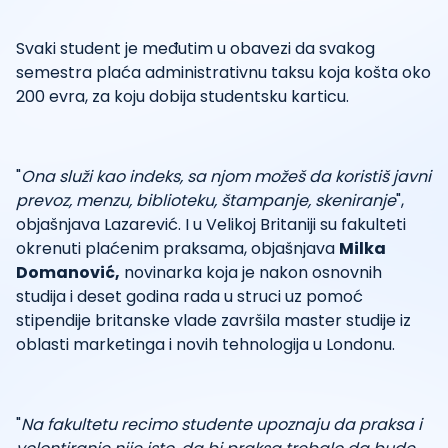
Svaki student je međutim u obavezi da svakog
semestra plaća administrativnu taksu koja košta oko
200 evra, za koju dobija studentsku karticu.
"
Ona služi kao indeks, sa njom možeš da koristiš javni
prevoz, menzu, biblioteku, štampanje, skeniranje
",
objašnjava Lazarević. I u Velikoj Britaniji su fakulteti
okrenuti plaćenim praksama, objašnjava
Milka
Domanović,
novinarka koja je nakon osnovnih
studija i deset godina rada u struci uz pomoć
stipendije britanske vlade završila master studije iz
oblasti marketinga i novih tehnologija u Londonu.
"
Na fakultetu recimo studente upoznaju da praksa i