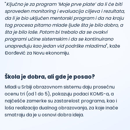
"
Ključno je za program ’Moje prve plate’ da li će biti
sproveden monitoring i evaluacija ciljeva i rezultata,
da li je bio uključen mentorski program i da na kraju
tog procesa pitamo mlade ljude šta je bilo dobro, a
šta je bilo loše. Potom bi trebalo da se ovakvi
programi učine sistemskim i da se kontinuirano
unapređuju kao jedan vid podrške mladima
", kaže
Đorđević za Novu ekonomiju.
Škola je dobra, ali gde je posao?
Mladi u Srbiji obrazovnom sistemu daju prosečnu
ocenu tri (od 1 do 5), pokazuju podaci KOMS-a, a
najčešće zamerke su zastarelost programa, kao i
loša realizacija dualnog obrazovanja, za koje inače
smatraju da je u osnovi dobra ideja.