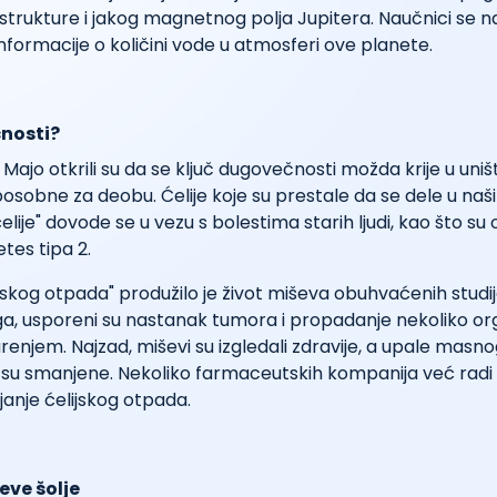
strukture i jakog magnetnog polja Jupitera. Naučnici se n
informacije o količini vode u atmosferi ove planete.
nosti?
 Majo otkrili su da se ključ dugovečnosti možda krije u uniš
sposobne za deobu. Ćelije koje su prestale da se dele u naši
lije" dovode se u vezu s bolestima starih ljudi, kao što su 
tes tipa 2.
ijskog otpada" produžilo je život miševa obuhvaćenih studi
ga, usporeni su nastanak tumora i propadanje nekoliko o
enjem. Najzad, miševi su izgledali zdravije, a upale masno
 su smanjene. Nekoliko farmaceutskih kompanija već radi 
janje ćelijskog otpada.
jeve šolje