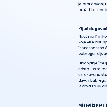
je proučavanju 
pružiti korisne 
Ključ dugoveč
Naučnici Klinike
koje više nisu 
"senescentne će
bubrega i dijabe
Uklanjanje "ćel
odsto. Osim to
uzrokovano star
tkiva i bubrega
lekova za uklan
Miševi iz Petri