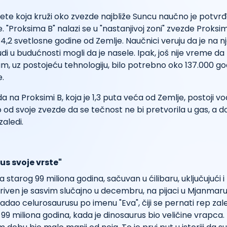
ete koja kruži oko zvezde najbliže Suncu naučno je potvr
. "Proksima B" nalazi se u "nastanjivoj zoni" zvezde Proksi
4,2 svetlosne godine od Zemlje. Naučnici veruju da je na nj
judi u budućnosti mogli da je nasele. Ipak, još nije vreme d
nam, uz postojeću tehnologiju, bilo potrebno oko 137.000 g
.
da na Proksimi B, koja je 1,3 puta veća od Zemlje, postoji vo
 od svoje zvezde da se tečnost ne bi pretvorila u gas, a do
zaledi.
us svoje vrste"
starog 99 miliona godina, sačuvan u ćilibaru, uključujući i p
riven je sasvim slučajno u decembru, na pijaci u Mjanmaru
padao celurosaurusu po imenu "Eva", čiji se pernati rep za
99 miliona godina, kada je dinosaurus bio veličine vrapca.