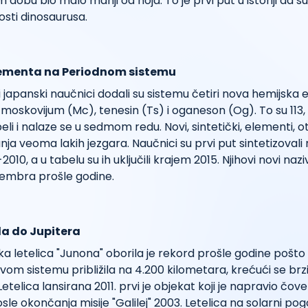
 dobu bio malo manji od noja. To je prvi put u istoriji da su
osti dinosaurusa.
lementa na Periodnom sistemu
 i japanski naučnici dodali su sistemu četiri nova hemijska
moskovijum (Mc), tenesin (Ts) i oganeson (Og). To su 113, 115,
li i nalaze se u sedmom redu. Novi, sintetički, elementi, ot
nja veoma lakih jezgara. Naučnici su prvi put sintetizoval
010, a u tabelu su ih uključili krajem 2015. Njihovi novi naz
embra prošle godine.
la do Jupitera
a letelica "Junona" oborila je rekord prošle godine pošto
vom sistemu približila na 4.200 kilometara, krećući se br
telica lansirana 2011. prvi je objekat koji je napravio čovek
sle okončanja misije "Galilej" 2003. Letelica na solarni 