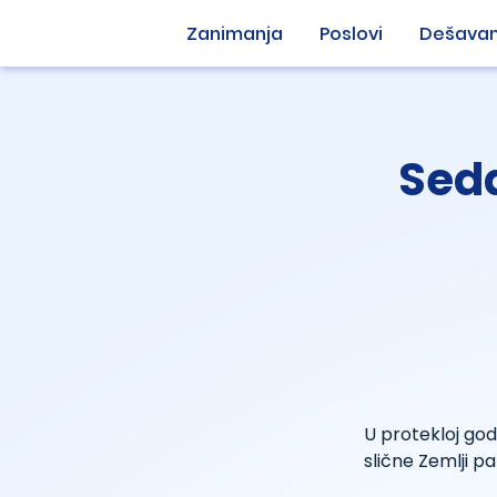
Zanimanja
Poslovi
Dešavan
Seda
U protekloj go
slične Zemlji pa