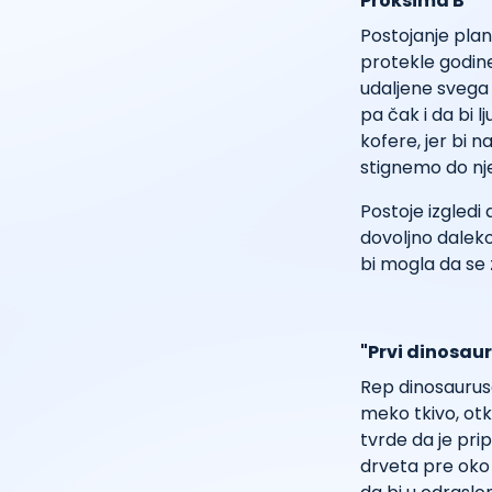
Proksima B
Postojanje plan
protekle godine
udaljene svega 
pa čak i da bi l
kofere, jer bi 
stignemo do nje
Postoje izgledi 
dovoljno daleko
bi mogla da se 
"Prvi dinosaur
Rep dinosaurusa 
meko tkivo, otk
tvrde da je pri
drveta pre oko 