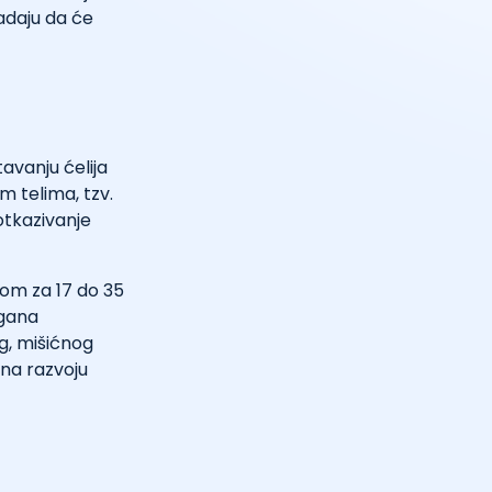
adaju da će
tavanju ćelija
m telima, tzv.
otkazivanje
jom za 17 do 35
rgana
g, mišićnog
na razvoju