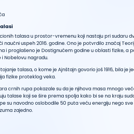
talasi
cionih talasa u prostor-vremenu koji nastaju pri sudaru d
i naučni uspeh 2016. godine. Ono je potvrdilo značaj Teorij
na i proglašeno je Dostignućem godine u oblasti fizike, a po
je i Nobelovu nagradu.
janje talasa, o kome je Ajnštajn govorio još 1916, bila je j
ja fizike proteklog veka.
dara crnih rupa pokazale su da je njihova masa mnogo ve
ju talase koji se šire prema spolja kako bi se na kraju suda
pe su navodno oslobodile 50 puta veću energiju nego sve 
rzuma zajedno.