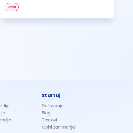
Vesti
Startuj
ndije
Dešavanja
ije
Blog
endije
Testovi
Opisi zanimanja