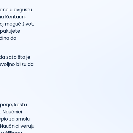
đeno u avgustu
ma Kentauri,
oj moguć život,
a pakujete
odina da
da zato što je
voljno blizu da
erje, kosti i
. Naučnici
lepio za smolu
 Naučnici veruju