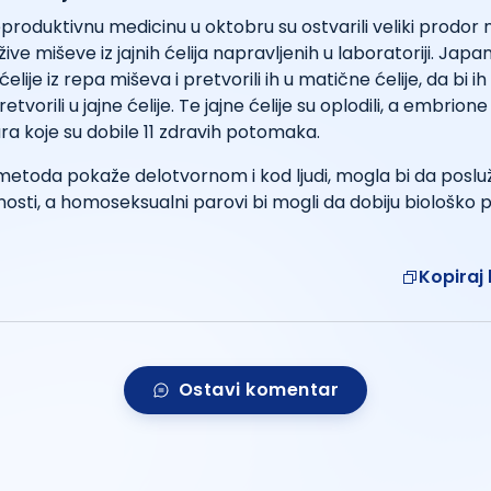
eproduktivnu medicinu u oktobru su ostvarili veliki prodor 
žive miševe iz jajnih ćelija napravljenih u laboratoriji. Japa
elije iz repa miševa i pretvorili ih u matične ćelije, da bi ih
pretvorili u jajne ćelije. Te jajne ćelije su oplodili, a embrione
a koje su dobile 11 zdravih potomaka.
 metoda pokaže delotvornom i kod ljudi, mogla bi da posluž
osti, a homoseksualni parovi bi mogli da dobiju biološko
Kopiraj 
Ostavi komentar