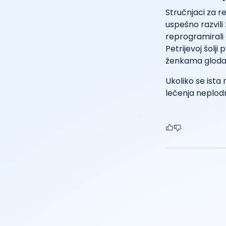
Stručnjaci za r
uspešno razvili 
reprogramirali ć
Petrijevoj šolji 
ženkama glodar
Ukoliko se ista
lečenja neplodn