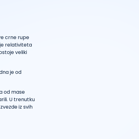
ve crne rupe
e relativiteta
stoje veliki
edna je od
ća od mase
rili. U trenutku
zvezde iz svih