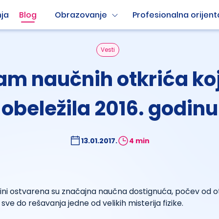
ja
Blog
Obrazovanje
Profesionalna orijent
Vesti
m naučnih otkrića ko
obeležila 2016. godinu
13.01.2017.
4 min
dini ostvarena su značajna naučna dostignuća, počev od o
 sve do rešavanja jedne od velikih misterija fizike.