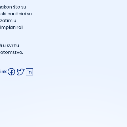
nakon što su
nski naučnici su
 zatim u
 implanirali
i u svrhu
 potomstvo.
link