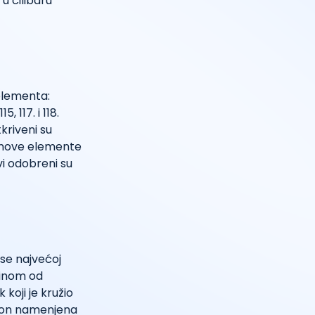
 u ćilibaru
 elementa:
 117. i 118.
kriveni su
i nove elemente
ivi odobreni su
 se najvećoj
zinom od
 koji je kružio
pogon namenjena