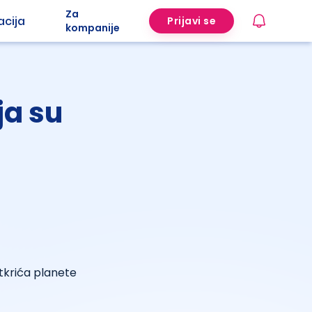
Za
acija
Prijavi se
kompanije
ja su
tkrića planete