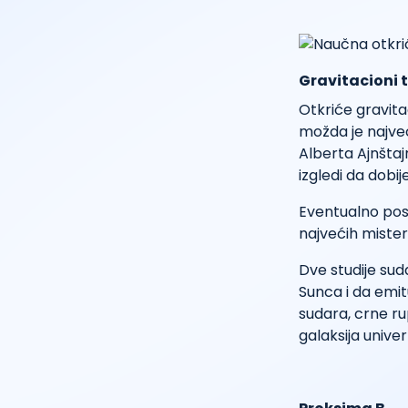
Gravitacioni 
Otkriće gravita
možda je najveć
Alberta Ajnštaj
izgledi da dobi
Eventualno posto
najvećih misteri
Dve studije su
Sunca i da emitu
sudara, crne ru
galaksija unive