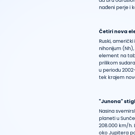
da bi u odraslom
nađeni perje i k
Četiri nova e
Ruski, američki
nihonijum (Nh), 
element na tabe
prilikom sudara
u periodu 2002-2
tek krajem nov
"Junona" stig
Nasina svemirsk
planeti u Sunče
208.000 km/h. Le
oko Jupitera po