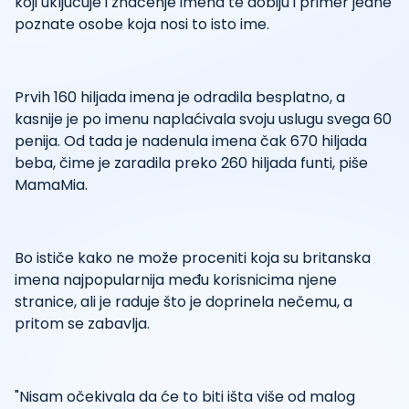
koji uključuje i značenje imena te dobiju i primer jedne
poznate osobe koja nosi to isto ime.
Prvih 160 hiljada imena je odradila besplatno, a
kasnije je po imenu naplaćivala svoju uslugu svega 60
penija. Od tada je nadenula imena čak 670 hiljada
beba, čime je zaradila preko 260 hiljada funti, piše
MamaMia.
Bo ističe kako ne može proceniti koja su britanska
imena najpopularnija među korisnicima njene
stranice, ali je raduje što je doprinela nečemu, a
pritom se zabavlja.
"Nisam očekivala da će to biti išta više od malog