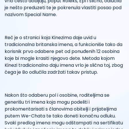
vrlo često dobijaju, poput Roleks, Epl i slično, odlučila
je nešto preduzeti te je pokrenula vlastiti posao pod
nazivom Special Name.
Reč je o stranici koja Kinezima daje uvid u
tradicionalna britanska imena, a funkcioniše tako da
korisnik prvo odabere pet od ponuđenih 12 osobina
koje bi mogle krasiti njegovo dete. Metoda kojom
Kinezi tradicionalno daju imena vrlo je slična toj, zbog
čega je Bo odlučila zadržati takav pristup.
Nakon što odaberu pol i osobine, roditeljima se
generišu tri imena koja mogu podeliti i
prokomentarisati s članovima obitelji i prijateljima
putem We-Chata te tako doneti konačnu odluku.
Svaki predlog imena mogu odštampati na sertifikatu