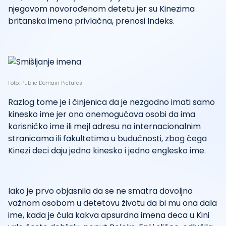
njegovom novorođenom detetu jer su Kinezima
britanska imena privlačna, prenosi Indeks.
Foto: Public Domain Pictures
Razlog tome je i činjenica da je nezgodno imati samo
kinesko ime jer ono onemogućava osobi da ima
korisničko ime ili mejl adresu na internacionalnim
stranicama ili fakultetima u budućnosti, zbog čega
Kinezi deci daju jedno kinesko i jedno englesko ime.
Iako je prvo objasnila da se ne smatra dovoljno
važnom osobom u detetovu životu da bi mu ona dala
ime, kada je čula kakva apsurdna imena deca u Kini