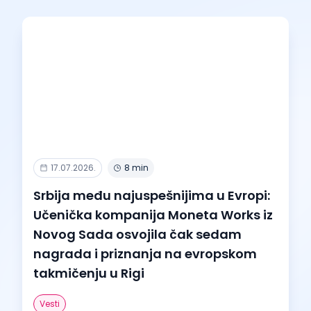
17.07.2026.
8 min
Srbija među najuspešnijima u Evropi:
Učenička kompanija Moneta Works iz
Novog Sada osvojila čak sedam
nagrada i priznanja na evropskom
takmičenju u Rigi
Vesti