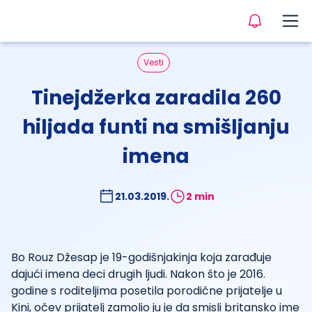
Vesti
Tinejdžerka zaradila 260
hiljada funti na smišljanju
imena
21.03.2019.
2 min
Bo Rouz Džesap je 19-godišnjakinja koja zarađuje
dajući imena deci drugih ljudi. Nakon što je 2016.
godine s roditeljima posetila porodične prijatelje u
Kini, očev prijatelj zamolio ju je da smisli britansko ime