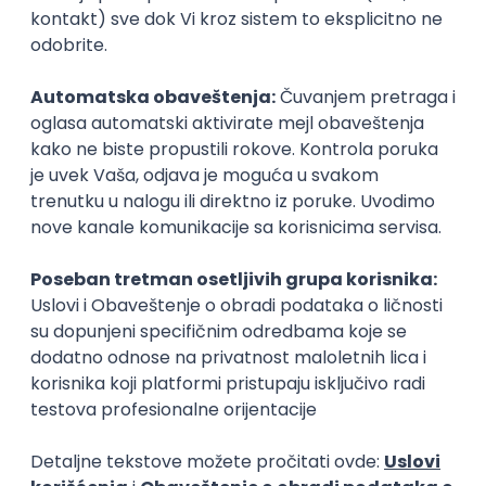
Karijerne mogućnosti
Upis
Ključne statistike
🧑‍🎓
Prosečna
ocena
studiranja
"Prosečna ocena studiranja"
predstavlja prosečnu ocenu koju
studenti dobijaju na ispitima tokom
8.52
studija.
👫
Broj
upisanih
studenata