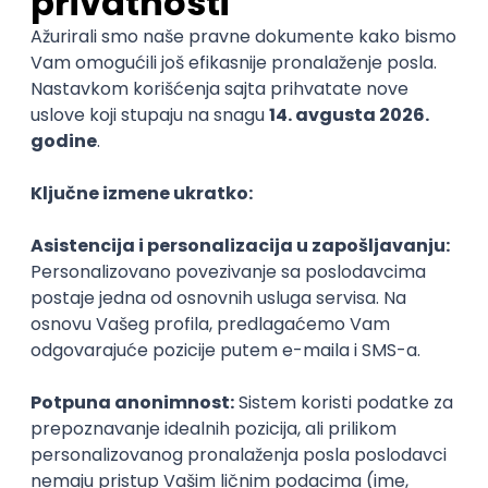
Smerovi
Ocene
Pomozi nam da saznamo više o ovom
fakultetu
(
0
ocena)
Ostavi ocenu
Nastavni kadar
Stečeno znanje