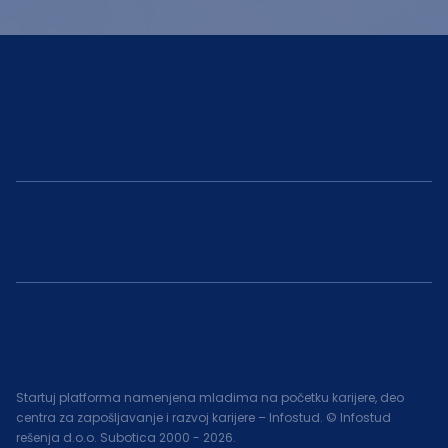
Startuj platforma namenjena mladima na početku karijere, deo
centra za zapošljavanje i razvoj karijere – Infostud. © Infostud
rešenja d.o.o. Subotica 2000 -
2026
.