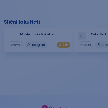
Slični fakulteti
Medicinski fakultet
Fakultet 
4.2
Državni
Beograd
Privatni
Be