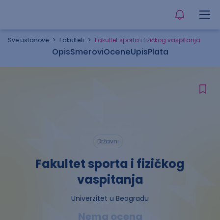
Sve ustanove
>
Fakulteti
>
Fakultet sporta i fizičkog vaspitanja
Opis
Smerovi
Ocene
Upis
Plata
Državni
Fakultet sporta i fizičkog
vaspitanja
Univerzitet u Beogradu
Nema ocena