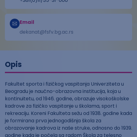
+381(0)11/35-31-000
Email
dekanat@fsfv.bg.ac.rs
Opis
Fakultet sporta i fizičkog vaspitanja Univerziteta u
Beogradu je naučno-obrazovna institucija, koja u
kontinuitetu, od 1946. godine, obrazuje visokoškolske
kadrove za fizičko vaspitanje u školama, sport i
rekreaciju. Koreni Fakulteta sežu od 1938. godine kada
je formirana prva jednogodišnja škola za
obrazovanje kadrova iz naše struke, odnosno do 1939.
godine kada je počela sa radom Škola za telesno