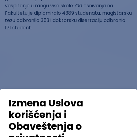
vaspitanje u rangu više škole. Od osnivanja na
Fakultetu je diplomiralo 4389 studenata, magistarsku
tezu odbranilo 353 i doktorsku disertaciju odbranio
171 student.