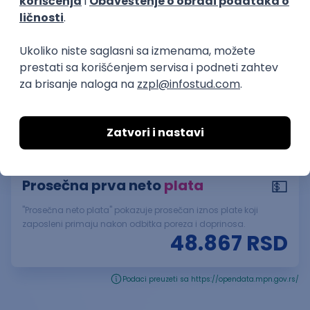
Ukupan broj upisanih studenata za školsku
2023
/
2024
godinu
je bio
1,656
, od čega:
Podaci preuzeti sa https://opendata.mpn.gov.rs/
Plata
💵
Prosečna prva neto
plata
"Prosečna neto plata" pokazuje prosečan iznos plate koji
zaposleni primaju nakon odbitka poreza i doprinosa.
48.867
RSD
Podaci preuzeti sa https://opendata.mpn.gov.rs/