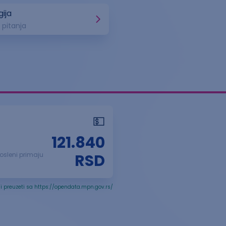
gija
 pitanja
💵
121.840
posleni primaju
RSD
i preuzeti sa https://opendata.mpn.gov.rs/