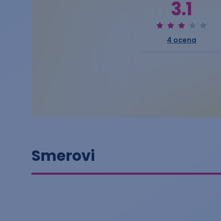
3.1
4
ocena
Smerovi