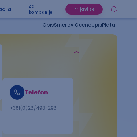
Za
acija
Prijavi se
kompanije
Opis
Smerovi
Ocene
Upis
Plata
Telefon
+381(0)28/498-298