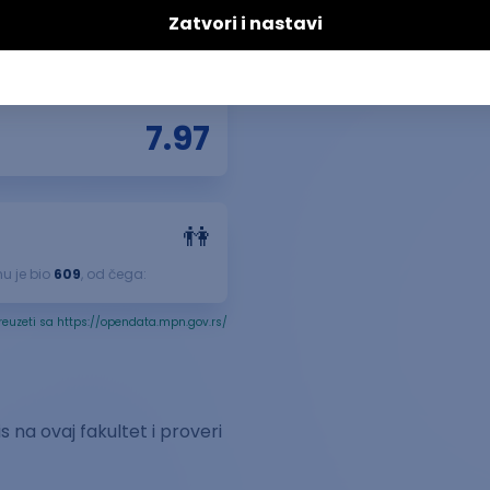
🧑‍🎓
7.97
👫
u je bio
609
, od čega:
reuzeti sa https://opendata.mpn.gov.rs/
 na ovaj fakultet i proveri