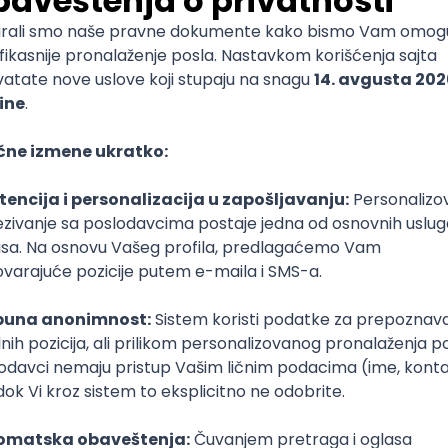
alitet studija. Npr 4 profesora na katedri za jedan predmet ali je ispit kao
nauči što je važno, a zatim na klinici dobiješ pacijente pa se profesori čud
cije drugi pita zastarele metode, tj knjige iz doba stare Grčke. Profesori jak
u na ispitu. Devedeset posto profesora jako nadmeno bez ikakvog pokrića,
iji, nisam sigurna. Ako želite da gledate kako vaš kolega preko veze dobij
a upišite faks. Školarine su još sada skuplje nego što su bile. Realna ce
de u toku godine. Draga deco zaobiđite u širokom luku i spasićete se. Kada
i krv" dobiti diplomu, imati traume i ništa nećete lepo znati da radite pa 
. Iskreno, mislim da je bolja odluka menadžment na Megatrendu nego sto
emetiti da studirate normalno iako ne želite da budete deo toga. Jedina l
atologiju), ako ja nisam izbegla, makar možete vi.
rlo verovatno i dopisati koji poen kako bi upali ako nemate dovoljno poen
e. (stomatologija)