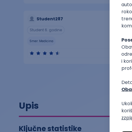
Student287
Student 6. godine
Smer:
Medicina
Upis
Ključne statistike