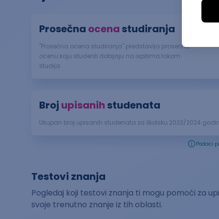
Prosečna
ocena
studiranja
"Prosečna ocena studiranja" predstavlja prosečnu
ocenu koju studenti dobijaju na ispitima tokom
studija.
Broj
upisanih
studenata
Ukupan broj upisanih studenata za školsku
2023
/
2024
godin
Podaci p
Testovi znanja
Pogledaj koji testovi znanja ti mogu pomoći za upis
svoje trenutno znanje iz tih oblasti.