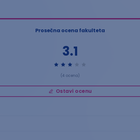
Prosečna ocena fakulteta
3.1
(
4
ocena)
Ostavi ocenu