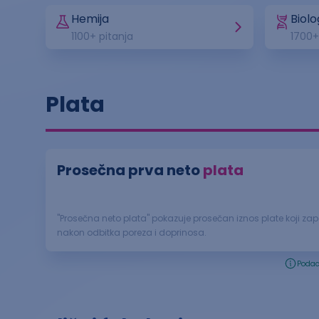
Hemija
Biolo
1100
+ pitanja
1700
+
Plata
Prosečna prva neto
plata
"Prosečna neto plata" pokazuje prosečan iznos plate koji za
nakon odbitka poreza i doprinosa.
Podac