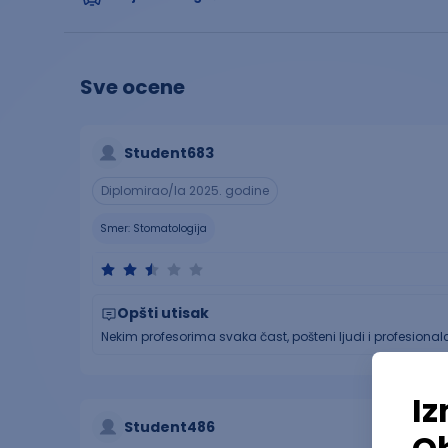
Sve ocene
Student683
Diplomirao/la 2025. godine
Smer:
Stomatologija
Opšti utisak
Nekim profesorima svaka čast, pošteni ljudi i profesionalc
Student486