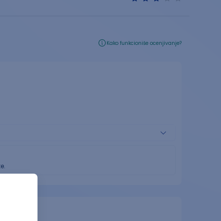
Kako funkcioniše ocenjivanje?
e.