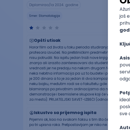
Diplomirao/la 2024. godine
Smer:
Stomatologija
Opšti utisak
Horor film od života u toku perioda studiranja. Jako loš kv
profesora izvučeš. Na pretkliničkim predmetima se ništa ne 
nisu potrudili. Na ispitu jedan traži nove knjige i informa
znanja ali izrazito zainteresovani da studente ponižavaj
vrednosti jer ne predaju na nekom drugom fakultetu u Srb
neka nebitna informacija pa uz to budete i ponižavani ond
je 200 dinara a to je za jedan ili dva kompozita koji ura
neku bajku, međutim radi se o fakultetu gde ćete "propišat
blamiranja po privatnim ordinacijama da naučite nešto
demonstracije i besmislene skupove koji će vas dodatno r
za mesto). PRIJATELJSKI SAVET-IZBEĆI (odnosi se na stom
Iskustvo sa prijemnog ispita
Prijemni ok, kao na svakom faksu s tim što će vam ovde v
po tri upisna roka. Pretpostavljam jer niko ne želi da upiš