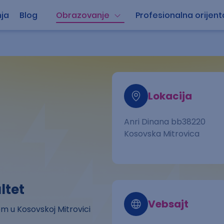
ja
Blog
Obrazovanje
Profesionalna orijent
Lokacija
Anri Dinana bb38220
Kosovska Mitrovica
ltet
Vebsajt
em u Kosovskoj Mitrovici