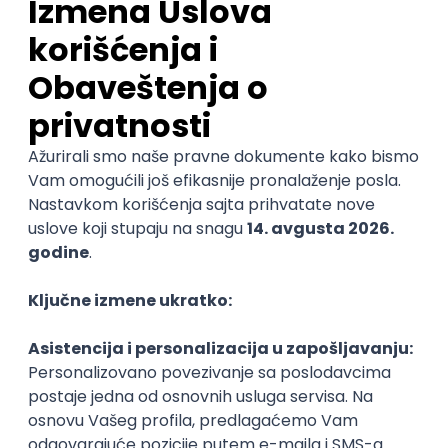
Smerovi
Ocene
Pomozi nam da saznamo više o ovom
fakultetu
(
0
ocena)
Ostavi ocenu
Nastavni kadar
Stečeno znanje