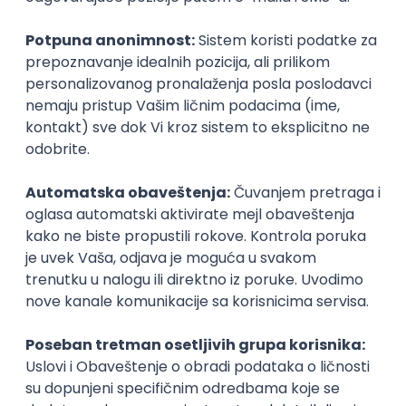
Karijerne mogućnosti
Upis
Ključne statistike
👫
Broj
upisanih
studenata
Ukupan broj upisanih studenata za školsku
2023
/
2024
godinu
je bio
228
, od čega:
Podaci preuzeti sa https://opendata.mpn.gov.rs/
Testovi znanja