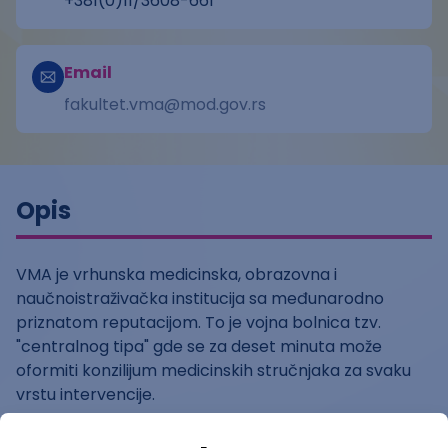
+381(0)11/3608-661
Email
fakultet.vma@mod.gov.rs
Opis
VMA je vrhunska medicinska, obrazovna i
naučnoistraživačka institucija sa međunarodno
priznatom reputacijom. To je vojna bolnica tzv.
"centralnog tipa" gde se za deset minuta može
oformiti konzilijum medicinskih stručnjaka za svaku
vrstu intervencije.