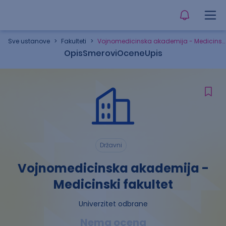
Sve ustanove
>
Fakulteti
>
Vojnomedicinska akademija - Medicinski fakultet
Opis
Smerovi
Ocene
Upis
Državni
Vojnomedicinska akademija -
Medicinski fakultet
Univerzitet odbrane
Nema ocena