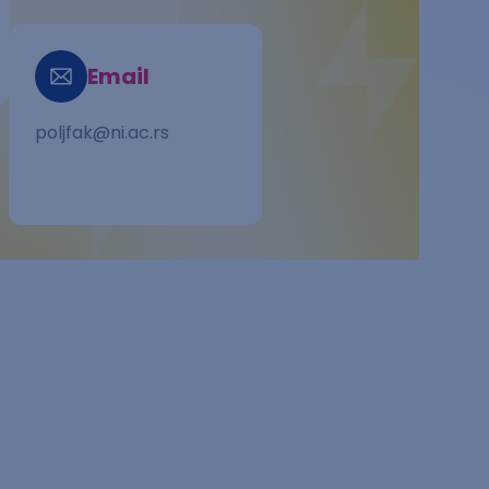
Email
poljfak@ni.ac.rs