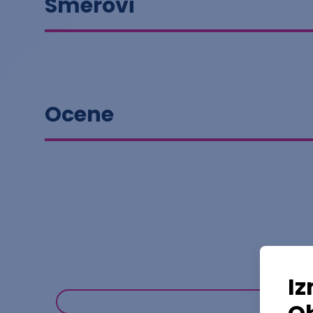
Smerovi
Ocene