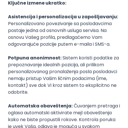
Alfa BK Univerzitet
Privatni
Beograd
Univerzitet odbrane
Državni
Beograd
Univerzitet Union