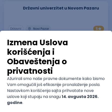
Državni univerzitet u Novom Pazaru
5
Državni
Novi Pazar
Univerzitet Edukons
4.7
Privatni
Novi Sad
Pravni fakultet za privredu i
pravosuđe
Privatni
Novi Sad