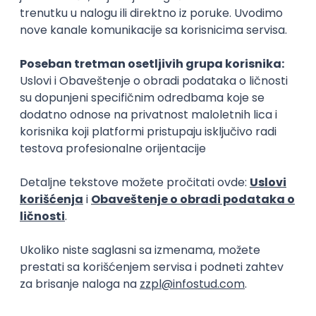
Privatni
Beograd
Univerzitet u Prištini sa privremenim
sedištem u Kosovskoj Mitrovici
Državni
Kosovska Mitrovica
Univerzitet umetnosti u Beogradu
Državni
Beograd