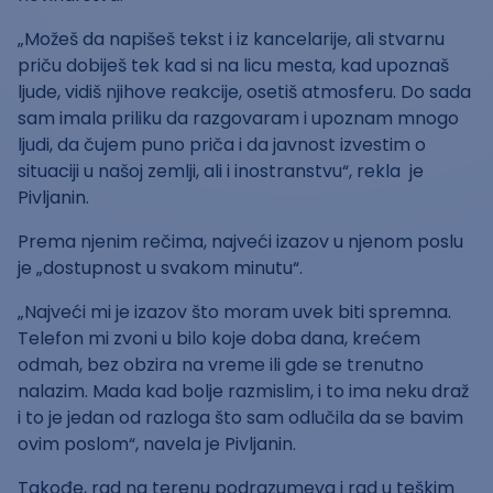
„Možeš da napišeš tekst i iz kancelarije, ali stvarnu
priču dobiješ tek kad si na licu mesta, kad upoznaš
ljude, vidiš njihove reakcije, osetiš atmosferu. Do sada
sam imala priliku da razgovaram i upoznam mnogo
ljudi, da čujem puno priča i da javnost izvestim o
situaciji u našoj zemlji, ali i inostranstvu“, rekla je
Pivljanin.
Prema njenim rečima, najveći izazov u njenom poslu
je „dostupnost u svakom minutu“.
„Najveći mi je izazov što moram uvek biti spremna.
Telefon mi zvoni u bilo koje doba dana, krećem
odmah, bez obzira na vreme ili gde se trenutno
nalazim. Mada kad bolje razmislim, i to ima neku draž
i to je jedan od razloga što sam odlučila da se bavim
ovim poslom“, navela je Pivljanin.
Takođe, rad na terenu podrazumeva i rad u teškim