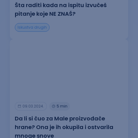
Šta raditi kada na ispitu izvučeš
pitanje koje NE ZNAŠ?
Iskustva drugih
09.03.2024.
5 min
Da li si čuo za Male proizvođače
hrane? Ona je ih okupila i ostvarila
mnoge snove