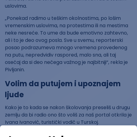
uslovima.
„Ponekad radimo u teškim okolnostima, po lošim
vremenskim uslovima, na protestima ili na mestima
neke nesreće. To ume da bude emotivno zahtevno,
ali i to je deo ovog posla. Sve u svemu, reporterski
posao podrazumeva mnogo vremena provedenog
na putu, nepredvidiv raspored, malo sna, ali taj
osećaj da si deo nečega važnog je najbitniji“, rekla je
Pivljanin.
Volim da putujem i upoznajem
ljude
Kako je to kada se nakon školovanja preseliš u drugu
zemlju da bi radio ono što voliš za naš portal otkrila je
Ivana Ivanović, turistički vodič u Turskoj.
„Volim putovanja i da upoznajem ljude, druge kulture i