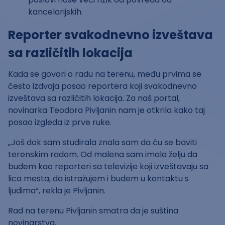
kancelarijskih.
Reporter svakodnevno izveštava
sa različitih lokacija
Kada se govori o radu na terenu, među prvima se
često izdvaja posao reportera koji svakodnevno
izveštava sa različitih lokacija. Za naš portal,
novinarka Teodora Pivljanin nam je otkrila kako taj
posao izgleda iz prve ruke.
„Još dok sam studirala znala sam da ću se baviti
terenskim radom. Od malena sam imala želju da
budem kao reporteri sa televizije koji izveštavaju sa
lica mesta, da istražujem i budem u kontaktu s
ljudima“, rekla je Pivljanin.
Rad na terenu Pivljanin smatra da je suština
novinarstva.