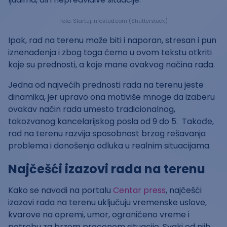
Foto: Startuj.infostud.com (Shutterstock)
Ipak, rad na terenu može biti i naporan, stresan i pun
iznenađenja i zbog toga ćemo u ovom tekstu otkriti
koje su prednosti, a koje mane ovakvog načina rada.
Jedna od najvećih prednosti rada na terenu jeste
dinamika, jer upravo ona motiviše mnoge da izaberu
ovakav način rada umesto tradicionalnog,
takozvanog kancelarijskog posla od 9 do 5. Takođe,
rad na terenu razvija sposobnost brzog rešavanja
problema i donošenja odluka u realnim situacijama.
Najčešći izazovi rada na terenu
Kako se navodi na portalu
Centar press
, najčešći
izazovi rada na terenu uključuju vremenske uslove,
kvarove na opremi, umor, ograničeno vreme i
potrebu za brzom procenom situacije. Svaki od njih