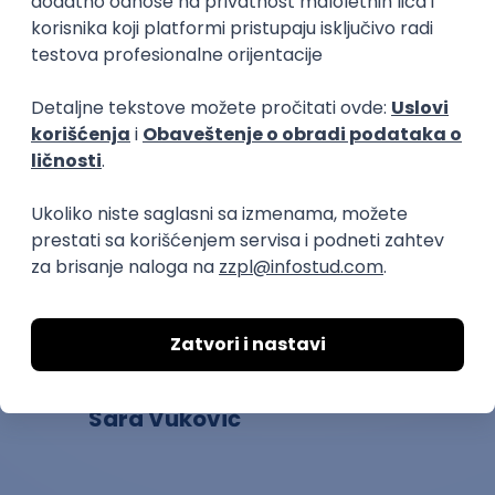
nepredvidivosti i profesionalnog izazova, ali i uživanja.
Iako takav način rada ima svojih prednosti i mana,
naši sagovornici se slažu u jednom — sve mane brzo
padnu u vodu kada voliš ono što radiš.
Kopiraj link
Ostavi komentar
Sara Vuković