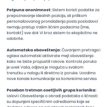
"Ponekad radim i po 14 sati dnevno, od ranih
polazaka do kasnih povrataka u hotel. To ume da
bude iscrpljujuće, ali svaki put kada vidim da je grupa
zadovoljna, umor padne u drugi plan. Mnogi misle da
je naš posao samo šetnja kroz istorijske lokalitete, ali
zapravo podrazumeva veliku odgovornost, od
bezbednosti grupe do tačnih informacija i dobre
organizacije“, objasnila je Ivanović.
Prema njenim rečima, ne bi mogla da zamisli da radi
bilo koji drugi posao.
„Smatram da rad na terenu ima mnogo više
prednosti nego mana. Svaki posao zna da bude
zahtevan i stresan, da traži više vremena i truda, ali
ne podrazumeva svaki posao putovanja, uživanja i
dinamiku. Najvažnije je da radimo ono što volimo“,
zaključila je Ivanović.
Rad na terenu predstavlja spoj dinamike,