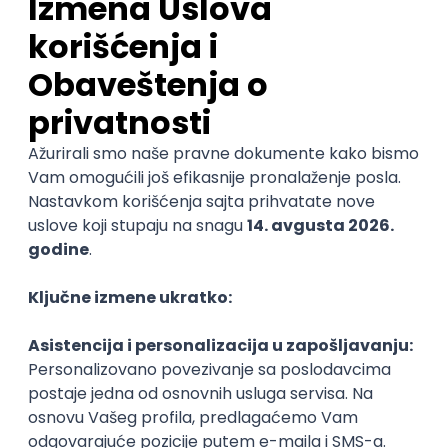
načine života. To je i glavni razlog zašto sam odlučila
da postanem turistički vodič. Trenutno radim u Alanji,
a u Turskoj sam već dve godine i stvarno sam
zadovoljna“, rekla je Ivanović.
Kako nam je otkrila, obožava da radi na terenu, a u
planu joj je i da se preseli u drugu državu gde će
nastaviti da bude turistički vodič.
„Ovde mi je zaista lepo, upoznala sam puno prijatelja,
ali mislim da je vreme za promenu. U svom poslu
najviše volim što nisam vezana za jedno mesto, što
imam priliku da putujem, upoznajem ljude, što sam
stalno u pokretu i što imam priliku da posetim
prelepa mesta. Retko ko može da kaže da mu je
radno mesto Alanja ili Kapadokija“, navela je Ivanović.
Međutim, posao turističkog vodiča podrazumeva i
veliku odgovornost.