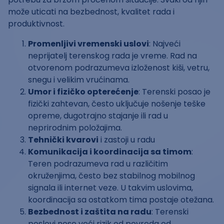
može uticati na bezbednost, kvalitet rada i
produktivnost.
Promenljivi vremenski uslovi
: Najveći
neprijatelj terenskog rada je vreme. Rad na
otvorenom podrazumeva izloženost kiši, vetru,
snegu i velikim vrućinama.
Umor i fizičko opterećenje
: Terenski posao je
fizički zahtevan, često uključuje nošenje teške
opreme, dugotrajno stajanje ili rad u
neprirodnim položajima.
Tehnički kvarovi
i zastoji u radu
Komunikacija i koordinacija sa timom
:
Teren podrazumeva rad u različitim
okruženjima, često bez stabilnog mobilnog
signala ili internet veze. U takvim uslovima,
koordinacija sa ostatkom tima postaje otežana.
Bezbednost i zaštita na radu
: Terenski
poslovi nose veći rizik od povreda od