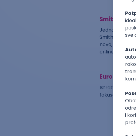
Smithsonian’
Jedna od najbol
Smithsonian-a. 
novo, ova intern
online izložbe.
Europeana
Istraživači i in
fokusom na umet