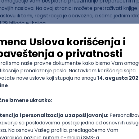
omogućuje vam besplatno preuzimanje preporučenih i p
jnovijih naslova. Na ovoj stranici možete pretraživati knjig
naslovu ili temi, registracija je obavezna, a samo jednim k
 29 hiljada e-knjiga.
oruku ili ocenu drugih čitalaca, ovo je idealna stranica za 
u, ispod nje možete pročitati opis i komentare drugih kori
čne literature, sve to možete brzo i jednostavno preuzet
e.
ijalizovani servis koji nudi hiljade besplatnih audio snimaka
 pronaći klasike ili knjige koje se više ne štampaju u zvučn
 klikom miša.