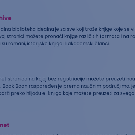
hive
alna biblioteka idealna je za sve koji traže knjige koje se v
oj stranici možete pronaći knjige različitih formata i na ra
a su romani, istorijske knjige ili akademski članci.
net stranica na kojoj bez registriacije možete preuzeti nau
e. Book Boon raspoređen je prema naučnim područjima, j
adrži preko hiljadu e-knjiga koje možete preuzeti za sveg
net