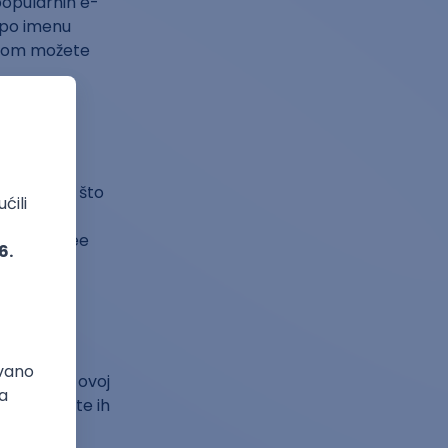
opularnih e-
e po imenu
likom možete
vas. Nakon što
snika. Od
i preko Free
 knjiga. Na ovoj
om obliku te ih