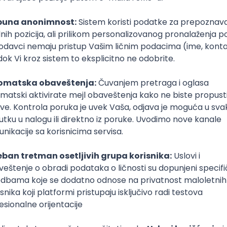
s Digital Library
je čuvanih tajni interneta jeste zasigurno Digitalna biblio
Bilo da se bavite istraživačkim radom ili samo želite da s
et biblioteka vam nudi brojna digitalna izdanja, dijagrame, 
ternet surferi mogu uživati u evropskoj kulturi zahvaljujući 
nosti i istoriji, europeana nudi knjige, podatke i audio sn
Izvor: