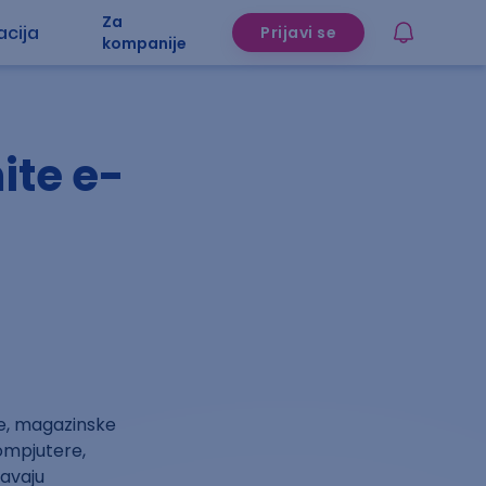
Za
acija
Prijavi se
kompanije
ite e-
te, magazinske
kompjutere,
ćavaju