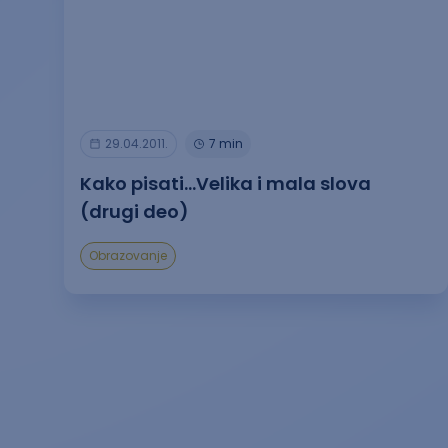
29.04.2011.
7 min
Kako pisati…Velika i mala slova
(drugi deo)
Obrazovanje