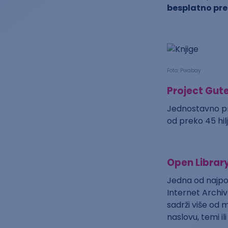
besplatno pre
Foto: Pixabay
Project Gut
Jednostavno pre
od preko 45 hil
Open Librar
Jedna od najpop
Internet Archiv
sadrži više od 
naslovu, temi ili