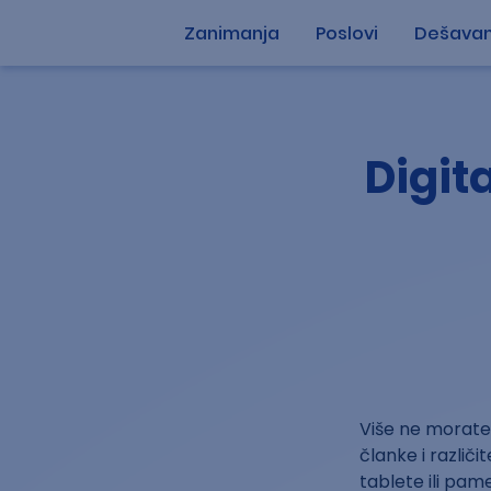
Zanimanja
Poslovi
Dešavan
Digit
Više ne morate 
članke i različ
tablete ili pam