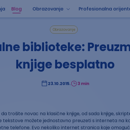
ja
Blog
Obrazovanje
Profesionalna orijent
Obrazovanje
alne biblioteke: Preuzm
knjige besplatno
23.10.2015.
3 min
da trošite novac na klasične knjige, od sada knjige, skrip
ite tekstove možete jednostavno preuzeti s interneta na 
etne telefone. Evo nekoliko internet stranica koje omogu