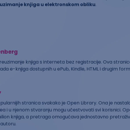
uzimanje knjiga u elektronskom obliku
.
enberg
uzimanje knjiga s interneta bez registracije. Ova stranic
jada e-knjiga dostupnih u ePub, Kindle, HTML i drugim for
y
ularnijih stranica svakako je Open Library. Ona je nastal
ea i u njenom stvaranju mogu učestvovati svi korisnici. Op
milion knjiga, a pretraga omogućava jednostavno pretraživ
 autoru.