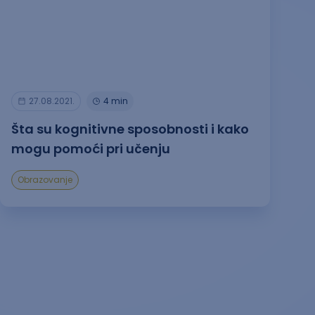
27.08.2021.
4 min
Šta su kognitivne sposobnosti i kako
mogu pomoći pri učenju
Obrazovanje