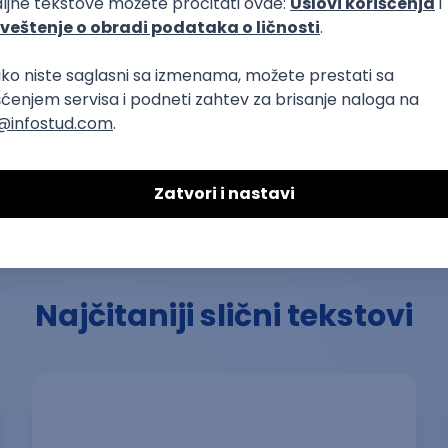
Kopiraj 
Ostavi komentar
Najčitaniji slični tekstovi