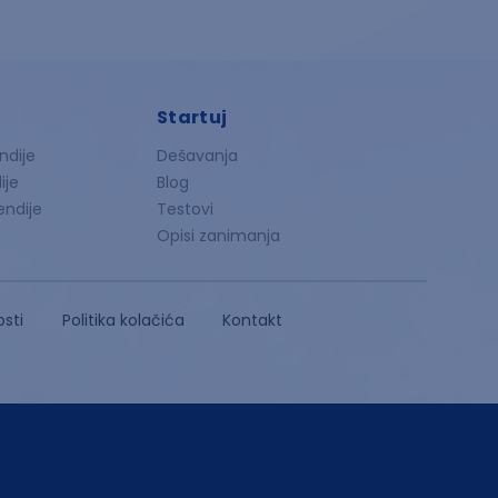
Startuj
ndije
Dešavanja
ije
Blog
endije
Testovi
Opisi zanimanja
osti
Politika kolačića
Kontakt