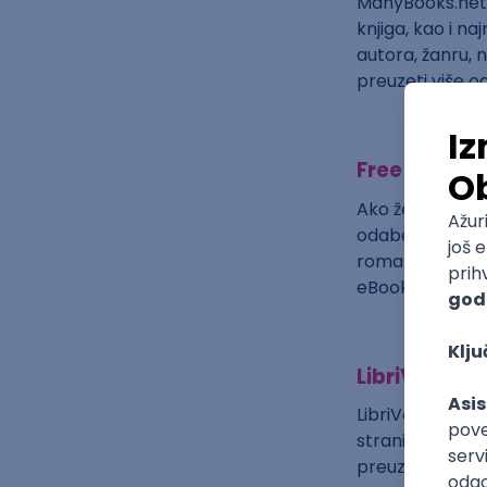
ManyBooks.net 
knjiga, kao i na
autora, žanru, 
preuzeti više od
Free eBooks
Ako želite prep
odaberete knjig
romana do stru
eBooks stranic
LibriVox
LibriVox je spec
stranici možete
preuzeti jednim