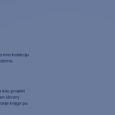
a ima kolekciju
matima.
a kao projekt
en Library
anje knjiga po