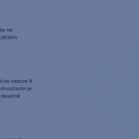
iše ne
zličitim
čne radove ili
ednostavan je
a desetak