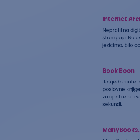
Internet Arc
Neprofitna digit
štampaju. Na ov
jezicima, bilo d
Book Boon
Još jedna inter
poslovne knjig
za upotrebu i s
sekundi.
ManyBooks.