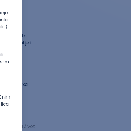
teka
aznate nešto
bibliografije i
europeana. Sa
imke.
 Studentski Život