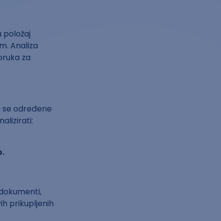
u položaj
m. Analiza
poruka za
 se određene
lizirati:
o.
 dokumenti,
vih prikupljenih