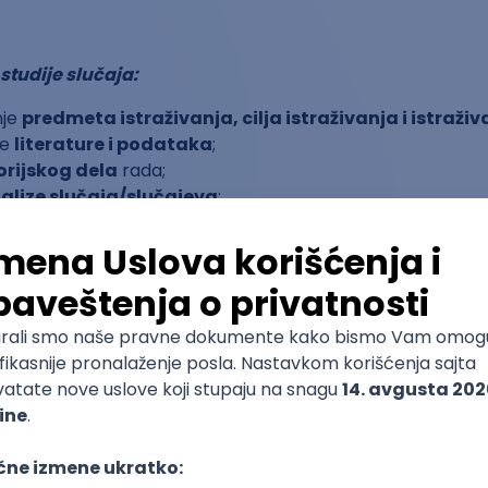
studije slučaja:
nje
predmeta istraživanja, cilja istraživanja i istraži
je
literature i podataka
;
orijskog dela
rada;
alize slučaja/slučajeva
;
zaključaka
na temelju analize.
studije slučaja možemo navesti to da su podaci dobijeni 
 svojoj realnosti”, stvarni slučajevi u stvarnim situacijama (a
ađaji i situacije govore sami za sebe (nema potrebe za vel
cenjivanjem…kao dokumentarni film), istraživanje slučaja n
nju“ (rezultati se mogu iskoristiti na različite načine), rezu
a su bliski široj publici, saopšteni su svakodnevnim, nestru
ruge, slične slučajeve, može ih sprovesti jedan istraživač,