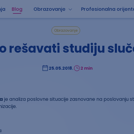
ja
Blog
Obrazovanje
Profesionalna orijent
Obrazovanje
 rešavati studiju slu
25.05.2018.
2 min
ja
je analiza poslovne situacije zasnovane na poslovanju stv
izacije.