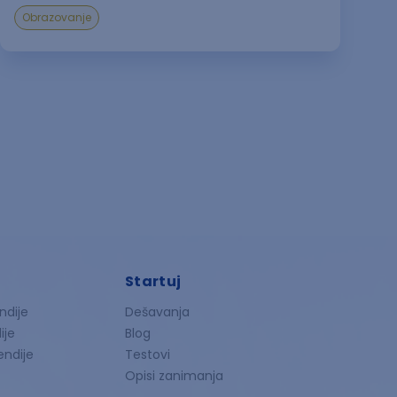
Obrazovanje
Startuj
ndije
Dešavanja
ije
Blog
endije
Testovi
Opisi zanimanja