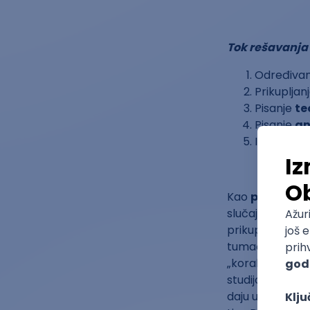
Tok rešavanja 
Određiva
Prikupljan
Pisanje
te
Pisanje
an
Izvođenje
Kao
prednosti
slučaja “jaki po
prikupiti), dog
tumačenjem, pro
„korak ka delova
studijom slučaj
daju uvide i u d