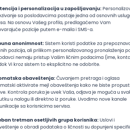
o
slabe strane
navodi da studija slučaja nije ponovljiva, po
oj proveri, pa mogu biti subjektivni, pristrasni, selektivni, 
eralizovati na širu populaciju, ne daje ekonomičnu i usm
Izv
Kopiraj 
Ostavi komentar