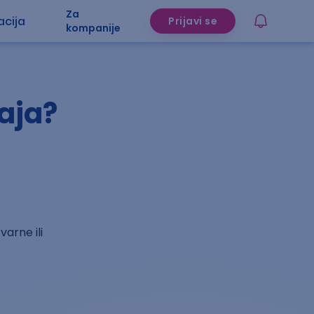
Za
acija
Prijavi se
kompanije
čaja?
arne ili