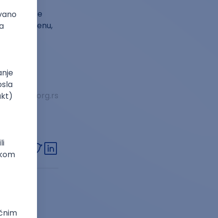
daci nisu
rezultati se
erenu procenu,
or: estiem.org.rs
link