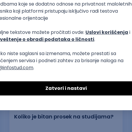
Najčitaniji slični tekstovi
03.06.2022.
6 min
Koliko je bitan prosek na studijama?