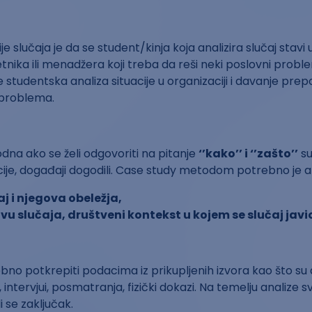
dije slučaja je da se student/kinja koja analizira slučaj stavi 
nika ili menadžera koji treba da reši neki poslovni proble
je studentska analiza situacije u organizaciji i davanje pre
 problema.
na ako se želi odgovoriti na pitanje
‘’kako’’ i ‘’zašto’’
su
acije, događaji dogodili. Case study metodom potrebno je ana
j i njegova obeležja,
vu slučaja, društveni kontekst u kojem se slučaj javi
ebno potkrepiti podacima iz prikupljenih izvora kao što su
i, intervjui, posmatranja, fizički dokazi. Na temelju analize s
 se zaključak.