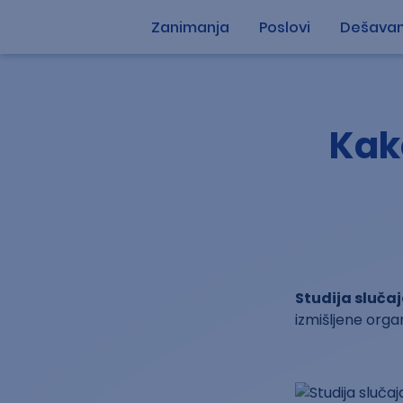
Zanimanja
Poslovi
Dešavan
Kako
Studija sluča
izmišljene organ