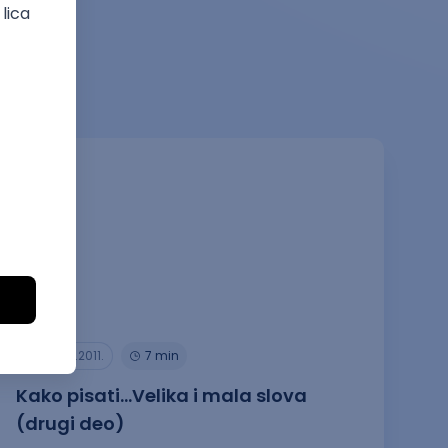
29.04.2011.
7 min
Kako pisati…Velika i mala slova
(drugi deo)