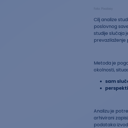
Foto: Pixabay
Cilj analize stu
poslovnog savet
studije slučaja 
prevazilaženje
Metoda je pogod
okolnosti, situ
sam sluča
perspekti
Analizu je potr
arhivirani zapis
podataka izvodi