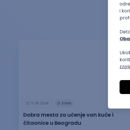
17.05.2024.
3 min
Dobra mesta za učenje van kuće i
čitaonice u Beogradu