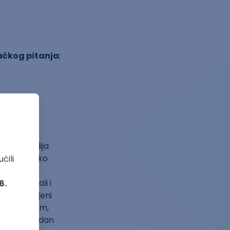
vačkog pitanja
;
putem studija
li ih je teško
ikim
a delu, ali i
ltati dobijeni
čnim jezikom,
 nije neophodan