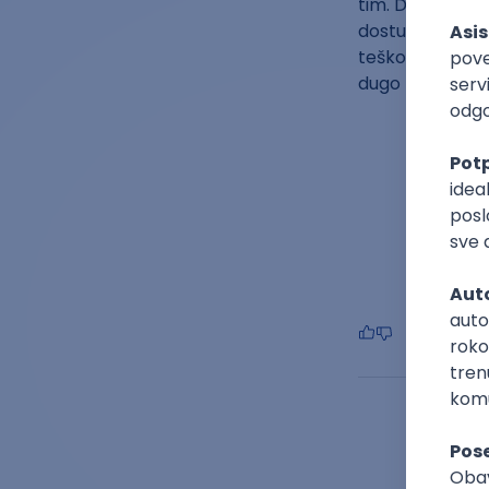
tim. Dok se ka
dostupni unakrsn
teško mogu gen
dugo traje.