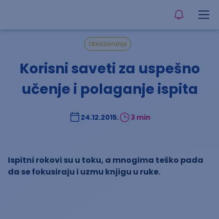
Obrazovanje
Korisni saveti za uspešno
učenje i polaganje ispita
24.12.2015.
3 min
Ispitni rokovi su u toku, a mnogima teško pada
da se fokusiraju i uzmu knjigu u ruke.