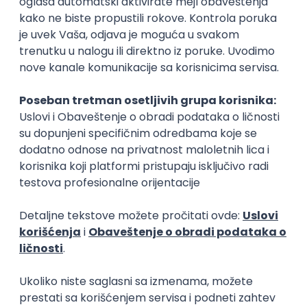
Kopiraj link
Ostavi komentar
Najčitaniji slični tekstovi