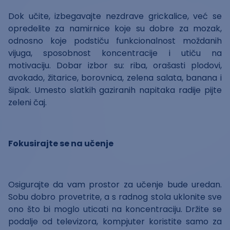
Dok učite, izbegavajte nezdrave grickalice, već se
opredelite za namirnice koje su dobre za mozak,
odnosno koje podstiču funkcionalnost moždanih
vijuga, sposobnost koncentracije i utiču na
motivaciju. Dobar izbor su: riba, orašasti plodovi,
avokado, žitarice, borovnica, zelena salata, banana i
šipak. Umesto slatkih gaziranih napitaka radije pijte
zeleni čaj.
Fokusirajte se na učenje
Osigurajte da vam prostor za učenje bude uredan.
Sobu dobro provetrite, a s radnog stola uklonite sve
ono što bi moglo uticati na koncentraciju. Držite se
podalje od televizora, kompjuter koristite samo za