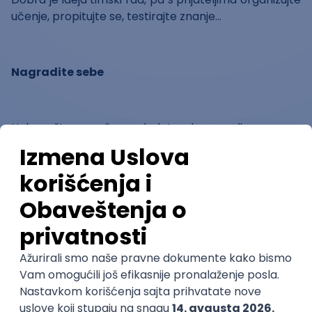
učenje, propitujte se, testirajte znanje…
Nagradite sebe
Nakon što uspešno svladate deo gradiva prema
vašem planu, nagradite se nekom sitnicom kako
biste se motivisali za nastavak učenja. Pročitajte
nekoliko stranica knjige, zaigrajte uz omiljenu pesmu,
pogledajte nekoliko video spotova...
Mislite pozitivno
O sebi morate misliti na pozitivan način. Ako vas