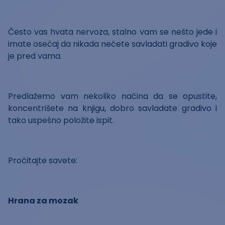
Često vas hvata nervoza, stalno vam se nešto jede i
imate osećaj da nikada nećete savladati gradivo koje
je pred vama.
Predlažemo vam nekoliko načina da se opustite,
koncentrišete na knjigu, dobro savladate gradivo i
tako uspešno položite ispit.
Pročitajte savete:
Hrana za mozak