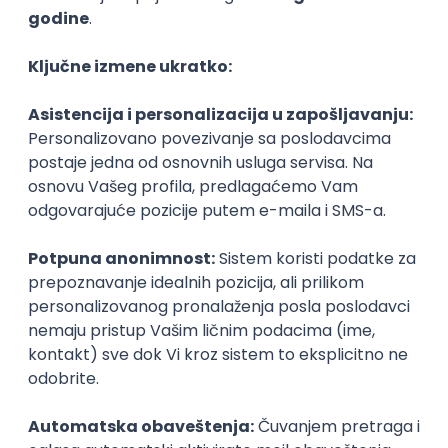
obuzmu crne misli u stilu "ja to nikad neću uspeti",
odmah ih odbacite. Uverite se da vi to možete i
dođite na ispit smireni i ubeđeni da će sve biti dobro.
To sigurno neće da vam odmogne.
Bez nervoze
Pre dana D, dobro se opustite, a ujutro se pripremite
šta ćete obući kako vas ne bi ulovila panika da ćete
zakasniti. I sretno!
Preuzeto sa sajta www.naslovi.net