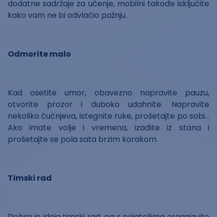
dodatne sadržaje za učenje, mobilni takođe isključite
kako vam ne bi odvlačio pažnju.
Odmorite malo
Kad osetite umor, obavezno napravite pauzu,
otvorite prozor i duboko udahnite. Napravite
nekoliko čučnjeva, istegnite ruke, prošetajte po sobi…
Ako imate volje i vremena, izađite iz stana i
prošetajte se pola sata brzim korakom.
Timski rad
Dobra je ideja timski rad, pa s prijateljima organizujte