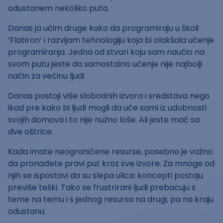
odustanem nekoliko puta.
Danas ja učim druge kako da programiraju u školi
‘Flatiron’ i razvijam tehnologiju koja bi olakšala učenje
programiranja. Jedna od stvari koju sam naučio na
svom putu jeste da samostalno učenje nije najbolji
način za većinu ljudi.
Danas postoji više slobodnih izvora i sredstava nego
ikad pre kako bi ljudi mogli da uče sami iz udobnosti
svojih domova i to nije nužno loše. Ali jeste mač sa
dve oštrice.
Kada imate neograničene resurse, posebno je važno
da pronađete pravi put kroz sve izvore. Za mnoge od
njih se ispostavi da su slepa ulica: koncepti postaju
previše teški. Tako se frustrirani ljudi prebacuju s
teme na temu i s jednog resursa na drugi, pa na kraju
odustanu.