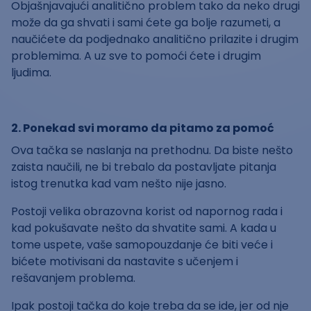
Objašnjavajući analitično problem tako da neko drugi
može da ga shvati i sami ćete ga bolje razumeti, a
naučićete da podjednako analitično prilazite i drugim
problemima. A uz sve to pomoći ćete i drugim
ljudima.
2. Ponekad svi moramo da pitamo za pomoć
Ova tačka se naslanja na prethodnu. Da biste nešto
zaista naučili, ne bi trebalo da postavljate pitanja
istog trenutka kad vam nešto nije jasno.
Postoji velika obrazovna korist od napornog rada i
kad pokušavate nešto da shvatite sami. A kada u
tome uspete, vaše samopouzdanje će biti veće i
bićete motivisani da nastavite s učenjem i
rešavanjem problema.
Ipak postoji tačka do koje treba da se ide, jer od nje