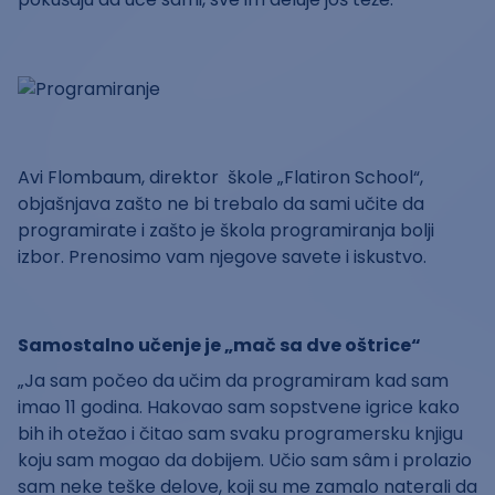
Avi Flombaum, direktor škole „Flatiron School“,
objašnjava zašto ne bi trebalo da sami učite da
programirate i zašto je škola programiranja bolji
izbor. Prenosimo vam njegove savete i iskustvo.
Samostalno učenje je „mač sa dve oštrice“
„Ja sam počeo da učim da programiram kad sam
imao 11 godina. Hakovao sam sopstvene igrice kako
bih ih otežao i čitao sam svaku programersku knjigu
koju sam mogao da dobijem. Učio sam sâm i prolazio
sam neke teške delove, koji su me zamalo naterali da