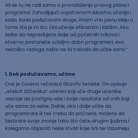
Ali se tu ne radi samo o pronalaženju pravog plana i
programa. Zahvaljujući sopstvenom iskustvu učenja i
sada, kada podučavam druge, imam vrlo jasnu ideju o
tome šta je to što čini učenje efikasnim i lakšim. Ako
želite da napredujete dalje od početnih trikova i
stvarno postanete ozbiljno dobri programeri, evo
nekoliko razloga zašto ne bi trebalo da učite sami.“
1. Dok podučavamo, učimo
Ove je čuvena rečenica filozofa Seneke. On opisuje
„efekat štićenika“: učenici koji uče druge učenike
nastoje da postignu više i bolje rezultate od onih koji
uče samo za sebe. Dakle, ako i dalje učite da
programirate ili tek treba da počnete, možete da
testirate svoje znanje tako što ćete drugim ljudima i
kolegama objasniti neke stvari koje oni ne razumeju.