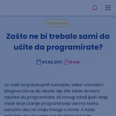
Obrazovanje
Zašto ne bi trebalo sami da
učite da programirate?
03.02.2017.
5 min
Uz veliki broj dostupnih tutorijala, video-snimaka i
blogova čini se da nikada nije bilo lakše da sami
naučite da programirate. Ali mnogi mladi ljudi i dalje
misle da je učenje programiranja veoma teško,
naročito ako ne znaju mnogo o tome. A kada
pokušaju da uče sami, sve im deluje još teže.