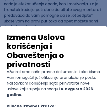
nadalje efekat učenja opada, kao i motivacija. To je
trenutak kada je potrebno da pitate svog mentora i
predavača da vam pomogne da se „otpetljate“ i
ukaže vam na pravi put tako da opet možete sami
da dođete do rešenja.
„Mnogi od mojih učenika su mi rekli da im je veoma
značajno, ako ne i najznačajnije, to što imaju dobar
putokaz kroz različite pojmove i programske jezike,
što im omogućuje da se fokusiraju na učenje, a ne na
to kako da naprave plan učenja. Postoje stvari koje
stvarno nećete moći da savladate sami i rad s
mentorom je najbolji način da olakšate učenje“, ističe
Flombaum.
3. Programiranje je timski sport
Nijedan deo značajnog softvera nije izgradio samo