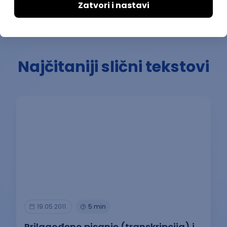
Ostavi komentar
Najčitaniji slični tekstovi
19.05.2011.
5 min
Prilagođeno pisanje (transkripcija) i