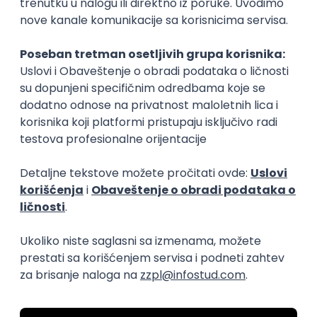
nekim problemom“, ističe Flombaum. Postoje neki
ljudi koji mogu sami da nađu rešenje, ali većini ljudi je
potrebna podrška mentora, profesora i kolega. Kada
znaju da imaju podršku i ljude na koje mogu da se
oslone, postaju sigurniji u učenju, ali i motivisaniji su da
isprobavaju razne druge stvari i ideje koje će deliti s
mentorima i kolegama.
Izvor: www.kurir.rs
Kopiraj link