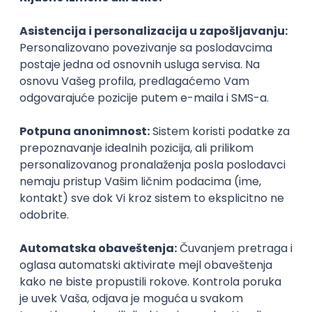
jedan programer. Dakle, ako je vaš cilj ne samo da
naučite da pišete kodove, već i da se zaposlite kao
programer, morate da učite i kako da sarađujete s
timom.
Možete da naučite da pišete kodove sami, baš kao
što možete da naučite sami da svirate violinu, ali to
ne znači da ćete umeti da svirate u orkestru. To se
uči kroz vežbu i sviranje s drugima. Isto je i s
programiranjem. Kada ste okruženi drugim ljudima
koji takođe uče da programiraju, učićete i da delite
iskustva, rešenja i mišljenja. Sve navedeno je osnov za
buduću uspešnu saradnju.
4. Lakše je sačuvati motivaciju
„Ne znam mnogo programera koji nemaju priču o
tome kako su hteli da odustanu kada su se susreli s