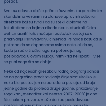
posao).
Svet su odavno obišle priče o čuvenim korporativnim
skandalima vezanim za članove upravnih odbora i
direktore koji su tvrdili da su stekli diplome na
fakultetima na kojima nikada nisu ni studirali. Osim
ovih „masnih" laži, značajan postotak sastoji se u
prikrivanju i iskrivljavanju činjenica. Psiholozi kažu da je
potreba da se dopadnemo svima data, ali da se,
kada je reč o trošku laganja potencijalnog
poslodavca, u ovom slučaju mimikrija ne isplati - više
se gubi nego što se dobija.
Neke od najčešćih grešaka u radnoj biografiji odnosi
se na pogrešno predstavljanje činjenica: ukoliko je
neko bio postavljen na određenu poziciju od kraja
jedne godine do proleća druge godine, prikazivanje
toga kao „menadžer kol centra: 2007-2008" je ono
što, nakon provere, može da kod poslodavaca
postavi pitanje iz kog razloga i u kojoj meri ste