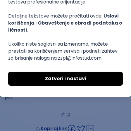
U svoju biografiju
uključite sve ono što može da
vam pomogne
da ukažete na svoju stručnost i
prednosti nad kvalifikacijama drugih kandidata.
Šminkanje ne podrazumeva isticanje svih onih sitnica
koje dokazuju da znate i volite posao za koji ste
konkurisali. Propratno pismo će vam poslužiti da
objasnite sve ono što ne može da stoji u CV-ju ili da,
eventualno, objasnite svoje nedostatke.
Nije loše imati u vidu da oni koji ove savete pišu ne
žive živote nećaka Donalda Trampa niti su im oduvek
cvetale ruže, a možda nije loše znati i to da su takođe
imali ista iskušenja. I, na sreću, menjali su
problematične delove. To je zaista jedini ispravan
put.
Kopiraj link