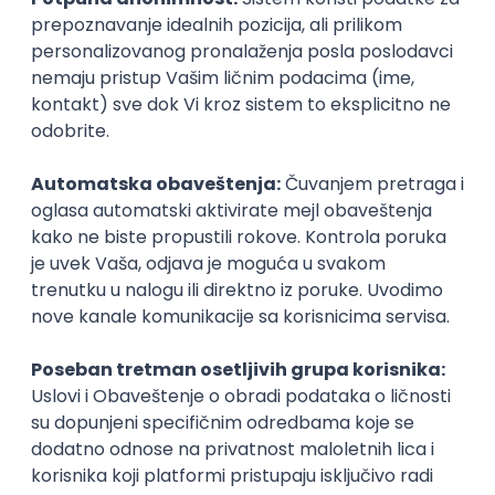
profesionalnom nivou
, gledati da ne bude
predugačka, i da se ne dogodi da se oko bilo koje
stavke generiše sumnja. Ukoliko pozicija koja je bila
prvo navedena ne podrazumevala širi opseg posla
od onog koji se uobičajeno podrazumeva, a
konkurišete za slično radno mesto, logično je
pretpostaviti da to poslodavac već zna. Samim tim
nema potrebe da to posebno ističete, nego detalje
treba da sačuvate za usmeni razgovor. Na primer,
ako ste radili u administraciji i obavljali
knjigovodstvene poslove, nema potrebe da
nabrajate koji su sve to poslovi u pitanju, vaš
poslodavac ih dovoljno dobro poznaje. Ukoliko ste
pak radili u inovativnom sektoru u koji je ulagano
dosta novca te je i vaš razvoj kompetencija išao
inovativnim i netipičnim putem sa proširenjem
zaduženja i odgovornosti, budite spremni da ga
objasnite kada dođete do intervjua.