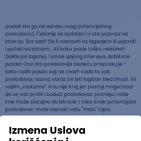
poslali ste ga na adresu svog potencijalnog
poslodavca. Čekanje se isplatilo i vi ste pozvani na
intervju. Šta sad? Da li nastaviti sa laganjem ili usporiti
i početi sa istinom....Ali kako posle toliko neistine?
Dakle još laganja. I posle sjajnog intervjua, dobili ste
posao! Ono što predstavlja sledeću prepreku je -
kako raditi posao koji ne znaš? Kada to vaš
poslodavac sazna, otkaz će biti logičan sled stvari. Ali
vašim „mukama" ni tu nije kraj, jer postoji mogućnost
da se vaš prošli i budući poslodavac poznaju i vaše
ime može slučajno da iskrsne. I tako svaki potencijalni
poslodavac može saznati vašu "malu" tajnu.
Druga opcija je da ste se opametili i da izbegavate
laganje na sledećim intervjuima. Sve je prošlo dobro
dok vas nisu pitali razlog zbog čega ste napustili