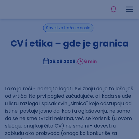
Saveti za traženje posla
CV i etika – gde je granica
26.08.2008.
6 min
Lako je reći - nemojte lagati. Svi znaju da je to loše još
od vrtića. Na prvi pogled začuđujuće, ali kada se uđe
u listu razloga i spisak svih „sitnica" koje odstupaju od
istine, postaje jasno da, kao i u oglašavanju, ne samo
da se ne sme tvrditi neistina, već se korisnik (u ovom
slučaju, onaj koji čita CV) ne sme ni - dovesti u
zabludu oko proizvoda (onoga ko konkuriše za