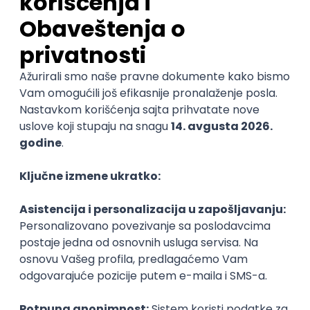
prethodni posao i onda opet sledi pitanje: "Da li da
lažem"? Ako slažete idete opet ispočetka a ako
kažete istinu postoji mogućnost da ne dobijete
posao. Zato je najbolje ne pribegavati lažima uopšte!
Ništa nije nemoguće saznati niti postoji bilo šta što
možete dovoljno dobro sakriti. Ono što se praktikuje
u velikim kompanijama i što sve češće postaje
praksa je provera biografije. Time se izbegava
mogućnost da neko ko je lagao u svojoj biografiji
dobije posao. Što dodatno osigurava tu kompaniju da
ne troši napor ni resurse u nekoga ko ne ume da radi
posao za koji je konkurisao. Iako zvuči zanemarljivo,
sve te laži mogu da vas obeleže i da vam zagorčaju
potragu za poslom.
Šta je poželjno da uradite!
Pravi savet bi bio -
zadržati radnu biografiju na