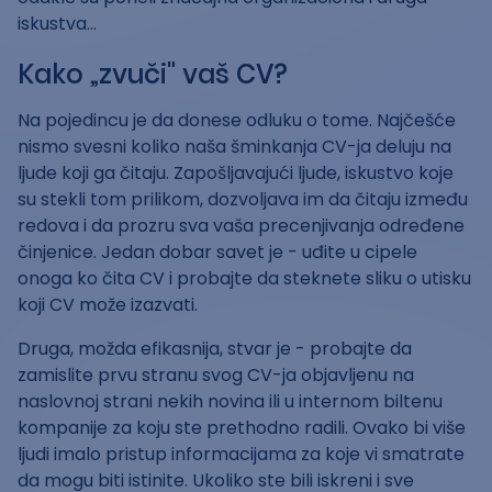
iskustva...
Kako „zvuči" vaš CV?
Na pojedincu je da donese odluku o tome. Najčešće
nismo svesni koliko naša šminkanja CV-ja deluju na
ljude koji ga čitaju. Zapošljavajući ljude, iskustvo koje
su stekli tom prilikom, dozvoljava im da čitaju između
redova i da prozru sva vaša precenjivanja određene
činjenice. Jedan dobar savet je - uđite u cipele
onoga ko čita CV i probajte da steknete sliku o utisku
koji CV može izazvati.
Druga, možda efikasnija, stvar je - probajte da
zamislite prvu stranu svog CV-ja objavljenu na
naslovnoj strani nekih novina ili u internom biltenu
kompanije za koju ste prethodno radili. Ovako bi više
ljudi imalo pristup informacijama za koje vi smatrate
da mogu biti istinite. Ukoliko ste bili iskreni i sve