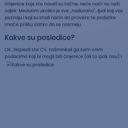
činjenice koje ste naveli su tačne, neće naići na neki
odjek. Međutim ukoliko je sve „naduvano", ljudi koji vas
poznaju i koji su imali način da provere te podatke
imaće priliku slatko da se nasmeju.
Kakve su posledice?
Ok...Napisali ste CV, našminkali ga svim onim
podacima koji bi mogli biti činjenice (ali to ipak
nisu) i