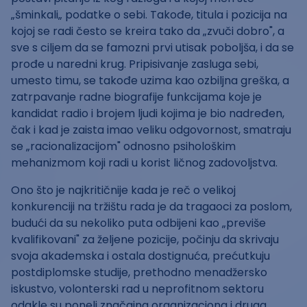
„šminkali„ podatke o sebi. Takođe, titula i pozicija na
kojoj se radi često se kreira tako da „zvuči dobro", a
sve s ciljem da se famozni prvi utisak poboljša, i da se
prođe u naredni krug. Pripisivanje zasluga sebi,
umesto timu, se takođe uzima kao ozbiljna greška, a
zatrpavanje radne biografije funkcijama koje je
kandidat radio i brojem ljudi kojima je bio nadređen,
čak i kad je zaista imao veliku odgovornost, smatraju
se „racionalizacijom" odnosno psihološkim
mehanizmom koji radi u korist ličnog zadovoljstva.
Ono što je najkritičnije kada je reč o velikoj
konkurenciji na tržištu rada je da tragaoci za poslom,
budući da su nekoliko puta odbijeni kao „previše
kvalifikovani" za željene pozicije, počinju da skrivaju
svoja akademska i ostala dostignuća, prećutkuju
postdiplomske studije, prethodno menadžersko
iskustvo, volonterski rad u neprofitnom sektoru
odakle su poneli značajna organizaciona i druga