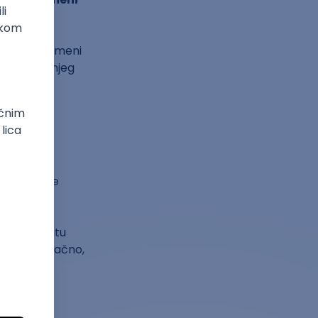
e
ugim
na prekovremeni
enje godišnjeg
re dana
ada
aju veoma
atraju da je
meni rad
a je to
om institutu
 rada i konačno,
eš stekao