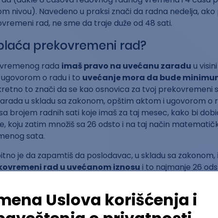
m nivou). Navedeno u praksi znači da radna nedelja, ak
vremeni rad, ne sme da traje duže od 48 sati.
 plaća prekovremeni rad?
kovremenog rada
imaš pravo na uvećanu zaradu
u visin
 ugovorom o radu i to
uvećanje mora da bude minimum
kretno to znači da se kao osnovica za tvoj prekovremeni 
zarada u skladu sa zakonom, opštim aktom i ugovorom o 
sa brojem radnih sati koje imaš za taj mesec, kako bi dobi
, koju zatim množiš sa 26 odsto i na taj način matematički
menog sata.
itno je da zapamtiš da poslodavac, u skladu sa zakonom,
rekovremeni rad u uvećanom iznosu
i to najmanje 26 ods
de, tačnije na osnovnu zaradu. Uvećanje se ne računa na
sa zaposlenog poslovnom uspehu poslodavca (nagrade i b
za radni učinak niti na uvećanje zarade. Zakon predviđa
odsto za prekovremeni rad, što znači u praksi da ti možeš