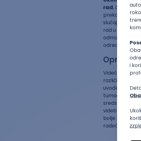
rad
, čak ni ka
prekovremenog 
slučajevima). 
rad u slučaju g
odmora ako to z
određenog za k
Oprečna m
Videćeš kroz 
različito mišlje
uvođenje preko
tumačio kao da
sredstvo izrabl
videti mogućnos
bolje zarade. U
radeći prekov