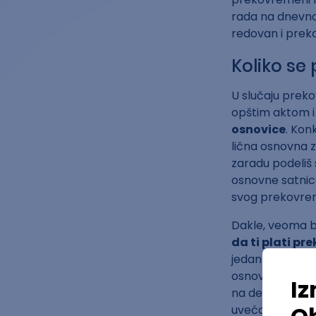
rada na dnevno
redovan i preko
Koliko se
U slučaju pre
opštim aktom i
osnovice
. Kon
lična osnovna 
zaradu podeliš 
osnovne satnice
svog prekovre
Dakle, veoma b
da ti plati p
jedan deo zara
osnovu doprino
na deo zarade 
uvećanja od 26 