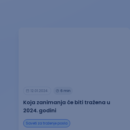
12.01.2024.
6 min
Koja zanimanja će biti tražena u
2024. godini
Saveti za traženje posla