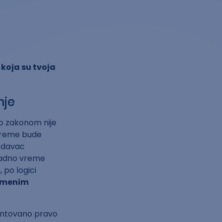
o
koja su tvoja
nje
ko zakonom nije
vreme bude
nodavac
radno vreme
 po logici
emenim
rantovano pravo