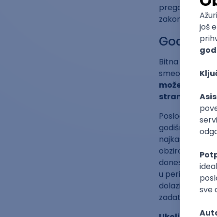
pregovaraš sa 
zakonski određ
Godišnji 
Bitna činjenica
smeo da te poz
možeš odreći p
strane poslo
Poslodavac pre
godišnji odmor,
najkasnije 15 
obzirom da se 
donese rešenje 
u periodu kori
dolaziš na posa
zadatke.
Ukoliko si na