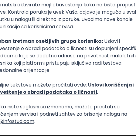
da se pojave okolnosti koje predstavljaju osnov za uvođenj
rada (viša sila, iznenadno povećanja obima posla i u dr
Jedini način da te poslodavac na zakonit način obaveže 
odišnjeg odmora je da ti izmeni vreme određeno za korišć
ahtevaju potrebe posla, ali najkasnije pet radnih dana p
orišćenje godišnjeg odmora.
išljenja o funkciji prekovremenog r
praksu da o prekovremenom radu mnoge tvoje kolege im
nje, u toj meri da odlaze u dve potpune krajnosti. Mnogi sm
vremenog rada potpuno nepotrebno, jer bi se prekovre
 nisu sposobni da svoje radne zadatke završe na vreme, d
jivanja radnika i mogućnost zloupotrebe, dok će drugi u ov
t za postizanje dodatnog radnog učinka, boljih rezultata
 koju grupu ti spadaš, odlučićeš sam kroz praksu koju bud
remeno.