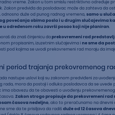
radno vreme. Zakon u tom smislu restriktivno određuje 
ak. Zakon predviđa da poslodavac može da zahteva da os
 odnosno duže od punog radnog vremena,
samo u sluča
nog povećanja obima posla i u drugim slučajevima ka
e u određenom roku završi posao koji nije planiran
.
raš da znaš činjenicu da
prekovremeni rad predstavlj
konom propisanim, izuzetnim slučajevima i
ne sme da pos
osti pod kojima se uvodi prekovremeni rad moraju da imaj
i period trajanja prekovremenog ra
ada nastupe uslovi koji su zakonom predviđeni za uvođenj
rada, mora da postoji i odluka poslodavca da se uvede
c ima obavezu da te obavesti o uvođenju prekovremenog
časova.
Zakon strogo propisuje da prekovremeni rad
 osam časova nedeljno
, ako to preračunamo na dnevni o
e sme da te prisiljava da radiš
duže od 12 časova dnev
rad (dakle 8 časova redovnog radnog vremena i 4 časa