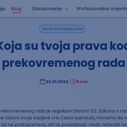
ja
Blog
Obrazovanje
Profesionalna orijent
Saveti za traženje posla
Koja su tvoja prava ko
prekovremenog rada
22.01.2024.
6 min
 prekovremenog rada je regulisan članom 53. Zakona o rad
se tokom svoje karijere vrlo često susretati, moramo da 
ad ne podrazumeva, niti te poslodavac može naterati na