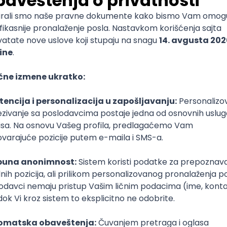
poslodavcem da se u tvom ugovoru o radu predvidi veći 
enog minimuma kao neka vrsta benefita.
odmor i prekovremeni rad
 je da u slučaju da koristiš svoje pravo na godišnji odmor, 
ove radi obavljanja prekovremenog rada.
Prema Zakonu
rava na godišnji odmor, niti ti to pravo može biti u
davca.
ma potrebama posla rešenjem odlučuje o vremenu kada 
 uz prethodnu konsultaciju sa tobom. Rešenje ti se mora d
dana pre datuma određenog za početak korišćenja godišn
prava na godišnji odmor ne možeš odreći, a nakon što po
o tvom godišnjem odmoru, ti si dužan da postupiš po isto
šćenja godišnjeg odmora koji je određen rešenjem poslod
o, niti ti poslodavac može u tom periodu naložiti da izvrš
 godišnjem, poslodavac ne može da od tebe zahteva