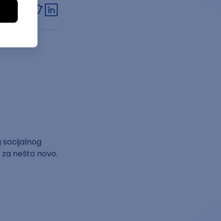
link
 socijalnog
n za nešto novo.