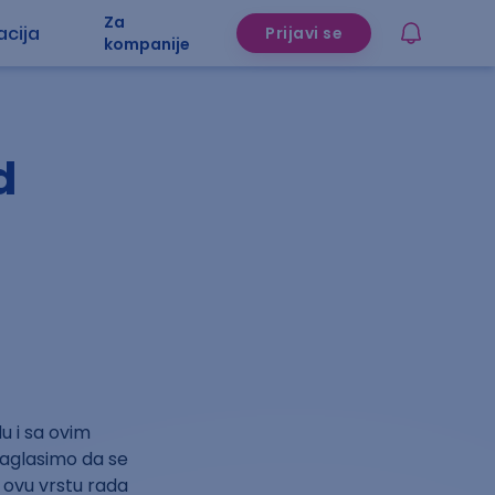
Za
acija
Prijavi se
kompanije
d
u i sa ovim
naglasimo da se
 ovu vrstu rada