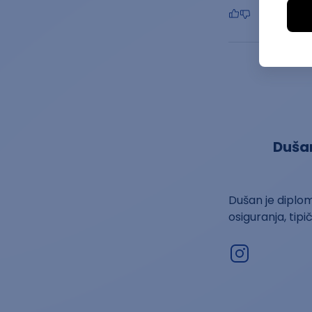
Duša
Dušan je diplom
osiguranja, tip