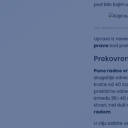
pod bilo kojim 
Foto: Startuj.infostud
Upravo iz naved
prava
kod pre
Prekovrem
Puno radno vr
drugačije odre
kraće od 40 ča
praktično odre
između 36 i 40 
stvari, rad du
radom
.
U cilju zaštite