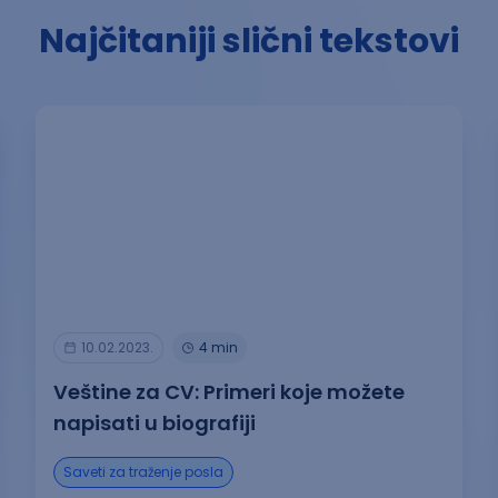
Najčitaniji slični tekstovi
10.02.2023.
4 min
Veštine za CV: Primeri koje možete
napisati u biografiji
Saveti za traženje posla