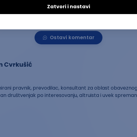
Kopiraj 
Ostavi komentar
n Cvrkušić
irani pravnik, prevodilac, konsultant za oblast obaveznog
ičan društvenjak po interesovanju, altruista i uvek sprema