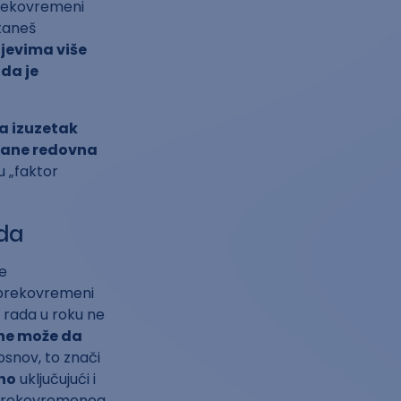
prekovremeni
taneš
jevima više
da je
a izuzetak
tane redovna
u „faktor
da
e
 prekovremeni
 rada u roku ne
 ne može da
snov, to znači
no
uključujući i
 prekovremenog