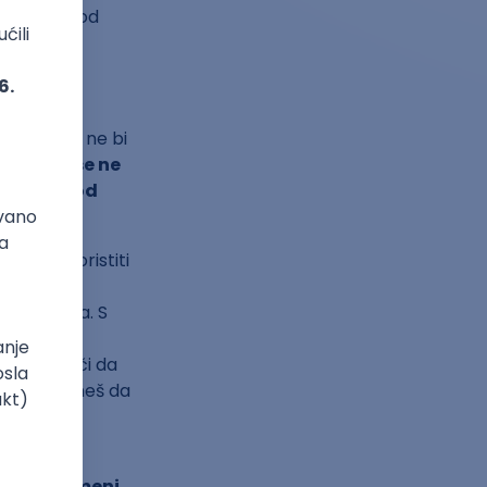
procenat od
poslodavac ne bi
 o radu se ne
skraćeno od
možeš koristiti
ostaviti
jeg odmora. S
slodavac
m. To znači da
avca ne smeš da
avaš radne
 prekovremeni