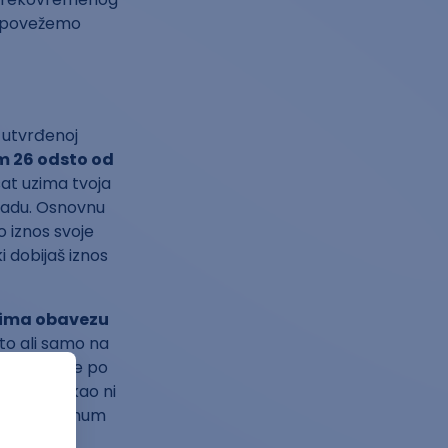
o povežemo
i utvrđenoj
 26 odsto od
sat uzima tvoja
radu. Osnovnu
o iznos svoje
 dobijaš iznos
ima obavezu
to ali samo na
 deo zarade po
onusi), kao ni
 samo minimum
 i da