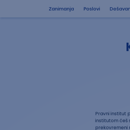
Zanimanja
Poslovi
Dešavan
Pravni institut
institutom ćeš 
prekovremeni r