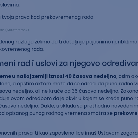
uslovima.
.com (Shutterstock)
enog razloga želimo da ti detaljnije pojasnimo i približim
kovremenog rada.
eni rad i uslovi za njegovo određiva
eme u našoj zemlji iznosi 40 časova nedeljno
, osim a
đeno, a opštim aktom može da se odredi da puno radno 
sova nedeljno, ali ne kraće od 36 časova nedeljno. Zako
đuje ovom odredbom da je okvir u kojem se kreće puno 
časova nedeljno. Dakle, u skladu sa prethodno navedenim,
ži od opisanog punog radnog vremena smatra se
prekovr
 osnovnih prava, ti kao zaposleno lice imaš Ustavom zaga