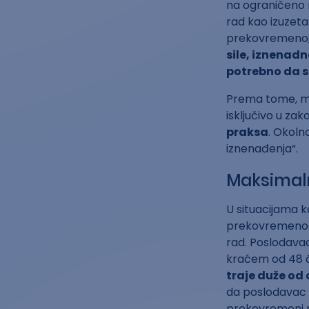
na ograničeno 
rad kao izuzet
prekovremeno,
sile, iznenad
potrebno da s
Prema tome, mo
isključivo u za
praksa
. Okoln
iznenađenja“.
Maksimaln
U situacijama k
prekovremenog 
rad. Poslodava
kraćem od 48 
traje duže od
da poslodavac n
prekovremeni 