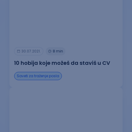
30.07.2021.
8 min
10 hobija koje možeš da staviš u CV
Saveti za traženje posla