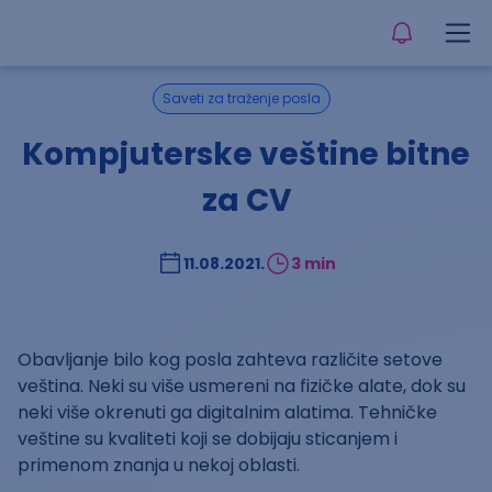
Saveti za traženje posla
Kompjuterske veštine bitne
za CV
11.08.2021.
3 min
Obavljanje bilo kog posla zahteva različite setove
veština. Neki su više usmereni na fizičke alate, dok su
neki više okrenuti ga digitalnim alatima. Tehničke
veštine su kvaliteti koji se dobijaju sticanjem i
primenom znanja u nekoj oblasti.