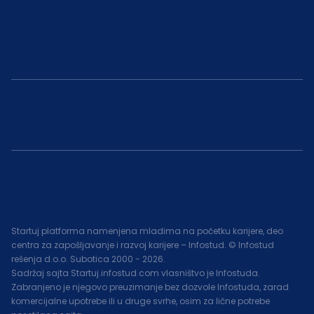
Startuj platforma namenjena mladima na početku karijere, deo
centra za zapošljavanje i razvoj karijere – Infostud. © Infostud
rešenja d.o.o. Subotica 2000 -
2026
.
Sadržaj sajta Startuj.infostud.com vlasništvo je Infostuda.
Zabranjeno je njegovo preuzimanje bez dozvole Infostuda, zarad
komercijalne upotrebe ili u druge svrhe, osim za lične potrebe