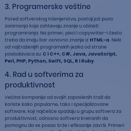
3. Programerske veštine
Pored softverskog inženjerstva, postoji još puno
zanimanja koja zahtevaju znanje u oblasti
programiranja. Na primer, pisci i copywriter-i često
treba da imaju bar osnovno znanje iz
HTML-a
. Neki
od najtraženijih programskih jezika od strane
poslodavaca su:
C i C++, C#, Java, JavaScript,
Perl, PHP, Python, Swift, SQL, R i Ruby
.
4. Rad u softverima za
produktivnost
Većina kompanija od svojih zaposlenih traži da
koriste kako popularne, tako i specijalizovane
software, koji najčešće spadaju u grupu softvera za
produktivnost, odnosno softvera kreiranih da
pomognu da se posao brže i efikasnije završi. Primeri