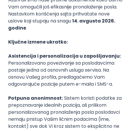
Evo nekih primera tehničkih veština specifičnih za
određena radna mesta, koji se mogu pronaći na
oglasima za posao:
QA testiranje, iOS/Android
programiranje, internet bezbednost,
modeliranje, UI/UX, SEO, društvene mreže
(vođenje i oglašavanje),
CMS, marketing alati za
analitiku
i brojni drugi.
Da poboljšaš svoje IT veštine, razmotri da upišeš neki
novi kurs, da se priključiš self-study programu, da
učiš od mentora ili da tehničko znanje stekneš na
praksi ili radnom mestu. :)
Kopiraj link