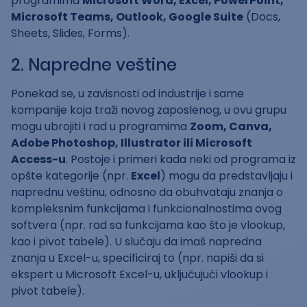
programima
Microsoft Word, Excel, PowerPoint,
Microsoft Teams, Outlook, Google Suite
(Docs,
Sheets, Slides, Forms).
2. Napredne veštine
Ponekad se, u zavisnosti od industrije i same
kompanije koja traži novog zaposlenog, u ovu grupu
mogu ubrojiti i rad u programima
Zoom, Canva,
Adobe Photoshop, Illustrator ili Microsoft
Access-u
. Postoje i primeri kada neki od programa iz
opšte kategorije (npr.
Excel
) mogu da predstavljaju i
naprednu veštinu, odnosno da obuhvataju znanja o
kompleksnim funkcijama i funkcionalnostima ovog
softvera (npr. rad sa funkcijama kao što je vlookup,
kao i pivot tabele). U slučaju da imaš napredna
znanja u Excel-u, specificiraj to (npr. napiši da si
ekspert u Microsoft Excel-u, uključujući vlookup i
pivot tabele).