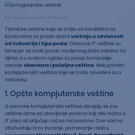
Foto: Startuj.infostud.com (Shutterstock)
Tehničke veštine koje se traže od kandidata na
konkursima za posao dosta
variraju u zavisnosti
od industrije i tipa posla
. Osnovne IT veštine su
bitne jer se svaki posao modernog doba zasniva na
njima, a u svakom oglasu za posao kompanije
navode
obavezne i poželjne veštine
. Neki primeri
kompjuterskih veština koje se traže navedeni su u
nastavku:
1. Opšte kompjuterske veštine
U osnovne kompjuterske veštine ubrajaju se sve
veštine bitne za obavljanje poslova koji nisu nužno u
IT sferi, ali uključuju rad sa računarima. One obično
obuhvataju brzo kucanje, poznavanje rada u