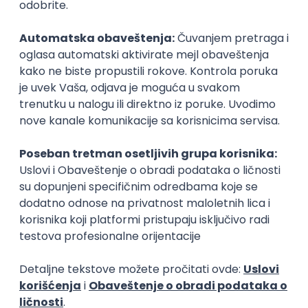
Ostavi komentar
Hristina Pajić
Hristina studira informacione sisteme na Fakultetu
organizacionih nauka. Radi kao freelance Wordpress
developer, a u slobodno vreme fotografiše i putuje.
Najčitaniji slični tekstovi