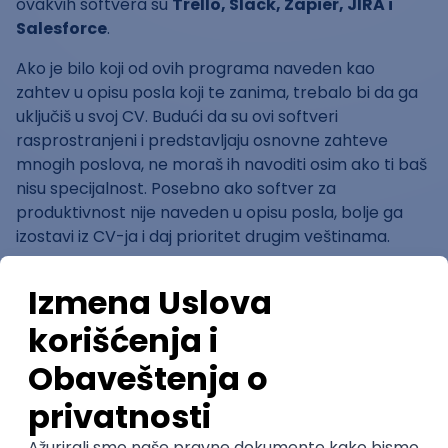
ovakvih softvera su
Trello, Slack, Zapier, JIRA i
Salesforce
.
Ako je bilo koji od ovih programa naveden kao
zahtev u opisu posla koji te zanima, trebalo bi da ga
uključiš u svoj CV. Budući da su ovi softveri
rasprostranjeni i predstavljaju osnovne zahteve
mnogih poslova, ne moraš ih navoditi osim ako ti baš
nisu specijalnost. Posebno ako softver za
produktivnost nije naveden u opisu posla, bolje ga
izostavi iz CV-ja i daj prioritet drugim veštinama.
5. Veštine specifične za industriju
Tehničke veštine variraju u zavisnosti od industrije, pa
je važno istražiti industriju u kojoj želiš da radiš. To
možeš da saznaš iščitavanjem oglasa za posao u toj
industriji. Istakni veštine koje već poznaješ, i razmotri
da naučiš one koje su relativno lake, pa da im daš
prioritet u biografiji.