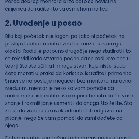
Pored dobrog mentora brzo ćete se navići na
činjenicu da radite i to sa osmehom na licu.
2. Uvođenje u posao
Bilo koji početak nije lagan, pa tako ni početak na
poslu, ali dobar mentor znatno može da vam ga
olakša. Raditi je potpuno drugačije nego studirati i to
se tek vidi kada stvarno počne da se radi. Sve ono u
teoriji što ste učili, a i mnoge stvari koje niste, sada
ćete morati u praksi da koristite, istražite i primenite.
Snaći se na poslu je moguće i bez mentora, naravno.
Međutim, mentor je neko ko vam pomaže da
maksimalno iskoristite svoje sposobnosti i ko će vaše
znanje i razmišljanje usmeriti do onoga što želite. Što
znači da vam neće uvek odmah dati odgovor na
pitanje, nego će vam pomoći da sami dođete do
njega.
Dobar mentor zna tačno kada da vas pogura i pusti