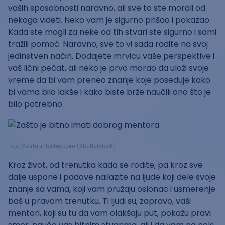
vaših sposobnosti naravno, ali sve to ste morali od
nekoga videti. Neko vam je sigurno prišao i pokazao.
Kada ste mogli za neke od tih stvari ste sigurno i sami
tražili pomoć. Naravno, sve to vi sada radite na svoj
jedinstven način. Dodajete mrvicu vaše perspektive i
vaš lični pečat, ali neko je prvo morao da uloži svoje
vreme da bi vam preneo znanje koje poseduje kako
bi vama bilo lakše i kako biste brže naučili ono što je
bilo potrebno.
Foto: Startuj.infostud.com (Shutterstock)
Kroz život, od trenutka kada se rodite, pa kroz sve
dalje uspone i padove nailazite na ljude koji dele svoje
znanje sa vama, koji vam pružaju oslonac i usmerenje
baš u pravom trenutku. Ti ljudi su, zapravo, vaši
mentori, koji su tu da vam olakšaju put, pokažu pravi