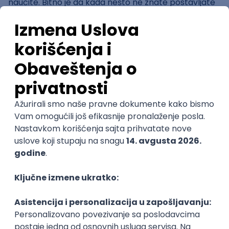
naučite. Bitno je da kada nešto ne znate postavljate
pitanja, bila ona u vašim mislima „glupava“ ili ne.
Naravno, trudite se da sami istražujete i pronalazite
odgovore i ako tada ne uspete da pronađete pravi
odgovor, sigurno ćete bar doći do pravog pitanja.
Jedina bitnija stvar od ovoga je da imate kome da
postavite to pitanje – tu nastupa mentor.
3. Motivacija i podrška
Kroz proces prilagođavanja kompaniji i samom poslu
dešavaće se da vam nekada nešto ide bolje, nekada
lošije. Upravo onda kada vam i ne ide baš onako kako
biste želeli, mentor je tu da vam kaže da to nije ništa
strašno i da vam, zapravo, pokaže da vi to možete.
Dobar mentor će znati tačno kako da vas motiviše i
da vas ohrabri da dođete do rešenja. Nekada mislite
da ste miljama daleko od pravog odgovora, a on
vam je zapravo ispred nosa i to je nešto što u tom