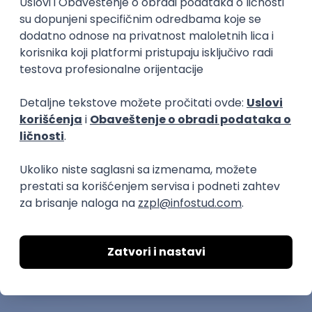
A ako se pitate kako ja znam kako izgleda dobar
mentor - pa morala sam da ga upoznam da bih
znala. Imala sam tu čast i zadovoljstvo da radim sa
sjajnim mentorom koji je zapravo i bio inspiracija za
ovaj test. Tako da njemu jedno veliko hvala, a vama
želim da vas na poslu dočeka neko bar upola dobar
kao on.
Srećno!
Kopiraj link
Ostavi komentar