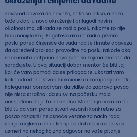
okruženju i činjenici da radite
Zavisi od čoveka do čoveka, neko se lakše, a neko
teže uklopi u novo okruženje i prilagodi novim
okolnostima, ali kada se radi o poslu nikome to nije
baš mačiji kašalj. Pogotovo ako se radi o prvom
poslu, pored činjenice da sada radite i imate obavezu
da određeni broj sati provodite na poslu, takođe oko
sebe imate potpuno nove ljude sa kojima morate da
sarađujete. U ovoj situaciji dobar mentor će biti taj
koji će vam pomoći da se prilagodite, ukazati vam
kako određene stvari funkcionišu u kompaniji i među
kolegama i pomoći vam da vidite da zapravo posao
nije nista strašno i da su svi na početku malo
nesnađeni i da je to normalno. Mentor je neko ko će
biti tu da vam pored stvari vezanih konkretno za
posao razjasni i nejasnoće vezane za način rada,
slanja mejlova i tih nekih sporednih stavki ili da vas
usmeri na nekog ko zna odgovor na vaše pitanje.