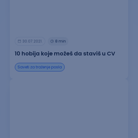
30.07.2021.
8 min
10 hobija koje možeš da staviš u CV
Saveti za traženje posla