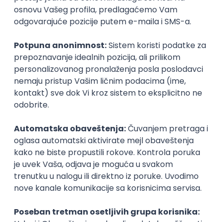
trenutku vi ne vidite, ali vaš mentor vidi. Budite sigurni
da on vidi vaš potencijal i znanje možda i bolje nego
što vi vidite i tu je da vam bude podrška i da vas
natera da maksimalno uvidite i iskoristite svoje
mogućnosti. Tu je da vas pripremi, usmeri, ohrabri i
da vam obasja put da vi kasnije možete da rastete u
svom smeru i sijate svojim svetlom. Takođe, tu je i da
vam kaže kada grešite i niste u pravu i to isto kao i
sve prethodno treba jako ceniti.
Smatram da mentor ne može da bude svako i da je
potrebna određena kombinacija strpljenja,
razumevanja, dobrog pristupa i potrebno je znati
kako se znanje prenosi i kako se spustiti na niži nivo
znanja i odatle objasnjavati. Takođe, mislim da kojim
god poslom se bavili treba bar da težimo da u nekoj
budućnosti uspemo da budemo nekome primer i
dobar mentor i prenesemo svoja znanja na mlade
kolege.