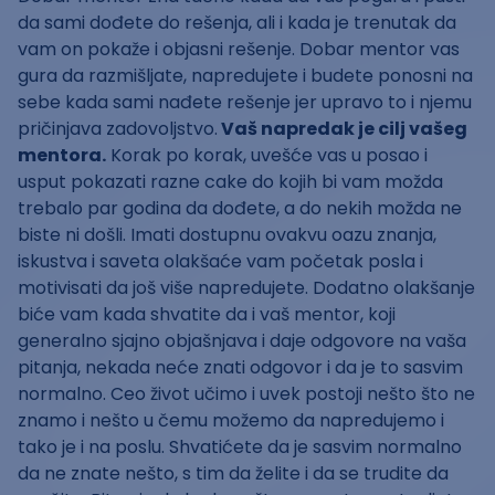
da sami dođete do rešenja, ali i kada je trenutak da
vam on pokaže i objasni rešenje. Dobar mentor vas
gura da razmišljate, napredujete i budete ponosni na
sebe kada sami nađete rešenje jer upravo to i njemu
pričinjava zadovoljstvo.
Vaš napredak je cilj vašeg
mentora.
Korak po korak, uvešće vas u posao i
usput pokazati razne cake do kojih bi vam možda
trebalo par godina da dođete, a do nekih možda ne
biste ni došli. Imati dostupnu ovakvu oazu znanja,
iskustva i saveta olakšaće vam početak posla i
motivisati da još više napredujete. Dodatno olakšanje
biće vam kada shvatite da i vaš mentor, koji
generalno sjajno objašnjava i daje odgovore na vaša
pitanja, nekada neće znati odgovor i da je to sasvim
normalno. Ceo život učimo i uvek postoji nešto što ne
znamo i nešto u čemu možemo da napredujemo i
tako je i na poslu. Shvatićete da je sasvim normalno
da ne znate nešto, s tim da želite i da se trudite da