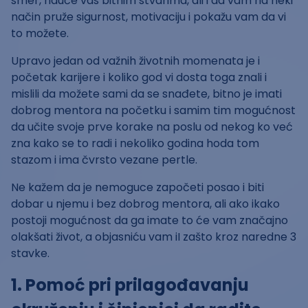
smer, nauče vas bitnim stvarima, ali i da vam na neki
način pruže sigurnost, motivaciju i pokažu vam da vi
to možete.
Upravo jedan od važnih životnih momenata je i
početak karijere i koliko god vi dosta toga znali i
mislili da možete sami da se snađete, bitno je imati
dobrog mentora na početku i samim tim mogućnost
da učite svoje prve korake na poslu od nekog ko već
zna kako se to radi i nekoliko godina hoda tom
stazom i ima čvrsto vezane pertle.
Ne kažem da je nemoguce započeti posao i biti
dobar u njemu i bez dobrog mentora, ali ako ikako
postoji mogućnost da ga imate to će vam značajno
olakšati život, a objasniću vam iI zašto kroz naredne 3
stavke.
1. Pomoć pri prilagođavanju