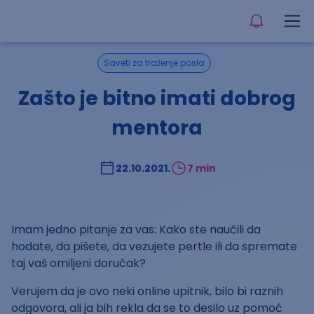
Saveti za traženje posla
Zašto je bitno imati dobrog
mentora
22.10.2021.
7 min
Imam jedno pitanje za vas: Kako ste naučili da
hodate, da pišete, da vezujete pertle ili da spremate
taj vaš omiljeni doručak?
Verujem da je ovo neki online upitnik, bilo bi raznih
odgovora, ali ja bih rekla da se to desilo uz pomoć