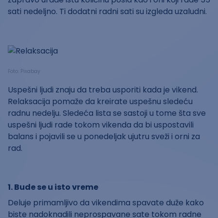
sati nedeljno. Ti dodatni radni sati su izgleda uzaludni.
Foto: Pixabay
Uspešni ljudi znaju da treba usporiti kada je vikend.
Relaksacija pomaže da kreirate uspešnu sledeću
radnu nedelju. Sledeća lista se sastoji u tome šta sve
uspešni ljudi rade tokom vikenda da bi uspostavili
balans i pojavili se u ponedeljak ujutru sveži i orni za
rad.
1. Bude se u isto vreme
Deluje primamljivo da vikendima spavate duže kako
biste nadoknadili neprospavane sate tokom radne