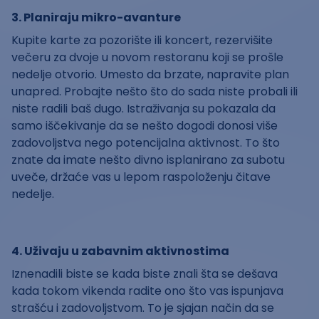
3. Planiraju mikro-avanture
Kupite karte za pozorište ili koncert, rezervišite
večeru za dvoje u novom restoranu koji se prošle
nedelje otvorio. Umesto da brzate, napravite plan
unapred. Probajte nešto što do sada niste probali ili
niste radili baš dugo. Istraživanja su pokazala da
samo iščekivanje da se nešto dogodi donosi više
zadovoljstva nego potencijalna aktivnost. To što
znate da imate nešto divno isplanirano za subotu
uveče, držaće vas u lepom raspoloženju čitave
nedelje.
4. Uživaju u zabavnim aktivnostima
Iznenadili biste se kada biste znali šta se dešava
kada tokom vikenda radite ono što vas ispunjava
strašću i zadovoljstvom. To je sjajan način da se