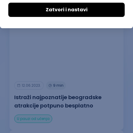
U pauzi od učenja
12.06.2023.
9 min
Istraži najpoznatije beogradske
atrakcije potpuno besplatno
U pauzi od učenja