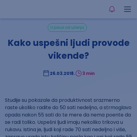
U pauzi od učenja
Kako uspešni ljudi provode
vikende?
26.03.2018.
3 min
Studije su pokazale da produktivnost srazmerno
raste ukoliko radite do 50 sati nedeljno, a strmoglavo
opada nakon 55 sati do te mere da nema poente da
se radi toliko. Uspešni ljudi imaju nekoliko trikova u
rukavu. Istina je, ljudi koji rade 70 sati nedeljno i više,
zapravo urade istu količinu posla kao i oni koji rade 55