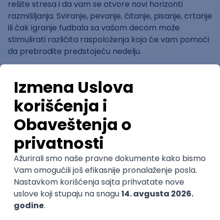
rešite stresa i da vam se otvore novi horizonti
razmišljanja. Sviranje, pevanje, čitanje, pisanje, crtanje
ili čak igranje fudbala sa vašom decom može
stimulirati različita raspoloženja koja će vam pomoći
da prebrodite predstojeću nedelju.
5. Diskonektujte se
Najvažnija vikend-strategija na vašoj listi jeste
diskonekcija. Ako se ne odvajate od telefona ili
računara od petka popodne do nedelje uveče,
praktično nemate vikend niti odmor.
To što ste dostupni 24h/7 dana izlaže vas
konstantnom stresu i sprečava vas da se fokusirate i
„restartujete“. Pogledajte poruke i mejlove subotom
popodne dok se vaša deca šišaju, na primer, i u