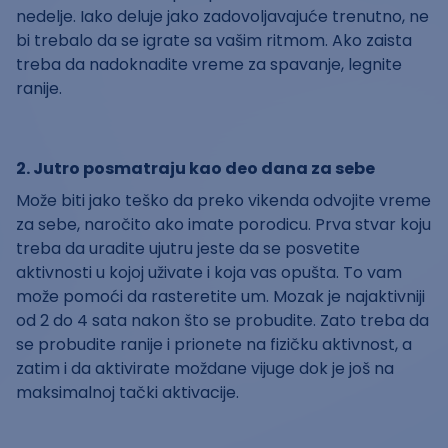
nedelje. Iako deluje jako zadovoljavajuće trenutno, ne
bi trebalo da se igrate sa vašim ritmom. Ako zaista
treba da nadoknadite vreme za spavanje, legnite
ranije.
2. Jutro posmatraju kao deo dana za sebe
Može biti jako teško da preko vikenda odvojite vreme
za sebe, naročito ako imate porodicu. Prva stvar koju
treba da uradite ujutru jeste da se posvetite
aktivnosti u kojoj uživate i koja vas opušta. To vam
može pomoći da rasteretite um. Mozak je najaktivniji
od 2 do 4 sata nakon što se probudite. Zato treba da
se probudite ranije i prionete na fizičku aktivnost, a
zatim i da aktivirate moždane vijuge dok je još na
maksimalnoj tački aktivacije.