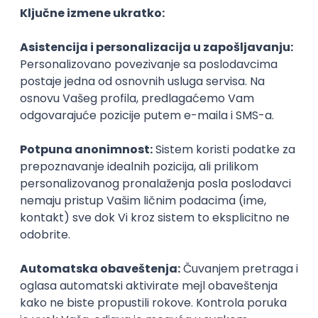
nedelju uveče nakon večere. Ako odvajate sat
vremena dnevno za to, nećete provesti ceo vikend
na telefonu, a rešićete ogroman deo posla.
Izvor: BIZLife.rs
Kopiraj link
Ostavi komentar