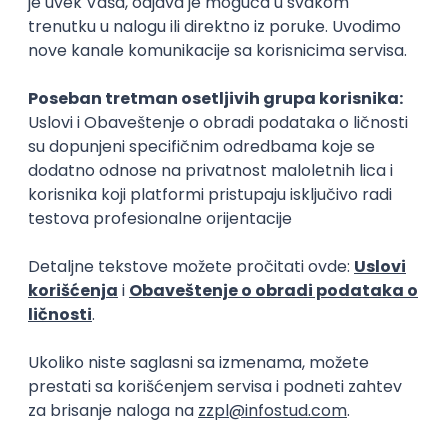
Najčitaniji slični tekstovi
15.05.2023.
6 min
Kako se piše: Spojeno i odvojeno
pisanje reči - jezičke nedoumice