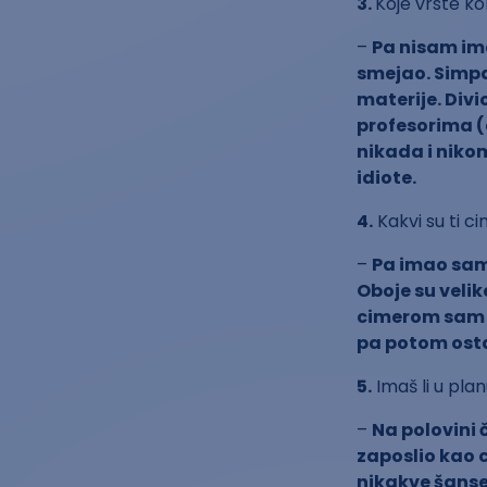
3.
Koje vrste ko
–
Pa nisam im
smejao. Simpa
materije. Divi
profesorima (a
nikada i nikom
idiote.
4.
Kakvi su ti ci
–
Pa imao sam
Oboje su velik
cimerom sam ž
pa potom osta
5.
Imaš li u plan
–
Na polovini
zaposlio kao 
nikakve šanse