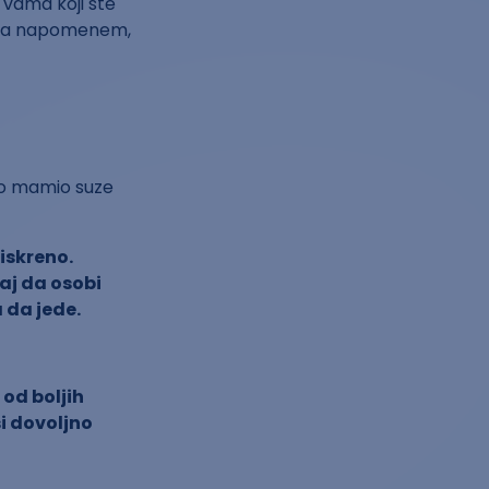
 vama koji ste
u. Da napomenem,
ako mamio suze
iskreno.
aj da osobi
 da jede.
od boljih
i dovoljno