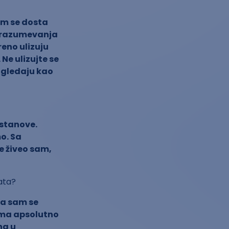
am se dosta
o razumevanja
reno ulizuju
Ne ulizujte se
) gledaju kao
stanove.
mo. Sa
e živeo sam,
nata?
ga sam se
ema apsolutno
na u