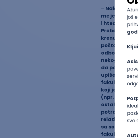
–
Nakon što s
me je išta za
i hteo sam da
Probao sam i 
krenuo letnji
pošto me faku
odbojku (verov
nekog da mu p
da podeli tro
upišem”. Ned
fakultetu u N
koji je vrlo s
(npr. kriminali
ostalo nekih 6
potražio sam 
relativno kra
sa solidnim b
fakultet kren