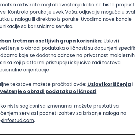
e godine osim jednog (studenti SUP smera na Pravnom ć
itanju haha). Ostalo je istorija!
rio sa pritiskom znajući da imaš 5 ispita u septembru?
da nisam osećao pritisak tokom fakulteta. Nisam t
pitanju. Narvno, stalo ti je da položiš i da sve prođe d
sao, padao u nesvest i imao nesanice zbog ispita.
vašem faksu postojala osoba koja pravi predobre skripte i s
 drži za sebe?
am, mi smo to pravili i delili međusobno, nije bilo baš
i jeste, znači da je taj neko baš dobro skrivao to.
 ili uspešna YouTube karijera?
 da me trenutno više ispunjava ovakav vid posla ta
 državnom sektoru je svakako sigurniji.
 na koji fakultet?