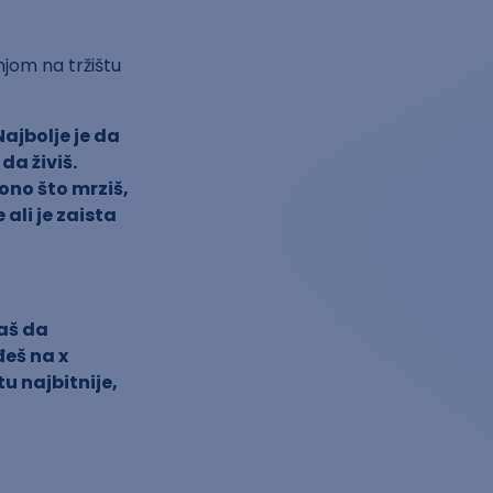
jom na tržištu
Najbolje je da
da živiš.
 ono što mrziš,
 ali je zaista
raš da
đeš na x
u najbitnije,