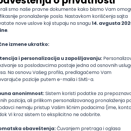
am završio srednju školu apsolutno nisam znao šta d
nimalo. Zatim sam čuo da u Beogradu postoji Fakulte
 idem da studiram baš to, mada ne znam šta me tačn
za neki mizeran broj bodova sam bio ispod crte. Nako
 raspust i ja sam počeo da razmišljam o odlasku na b
ltet uopšte nije zanimao. Jednog dana, bio sam na pl
ali ili ne) sa ekipom iz grada i jedan ortak me je pit
reporučim da živi sa njim u Novom Sadu pošto ima sv
škove. Ja sam iz šale rekao nešto u fazonu “ja ću ak
ugo posle toga sam, ne znam tačno od koga, čuo da
ovom Sadu postoji smer pod nazivom “Smer unutrašn
ličan “opštem” smeru na istom fakultetu ali postoje n
stika itd) koji ga razlikuju. To mi se učinilo kul, čuo 
0 mesta (tada taj smer nije bio toliko popularan kao
šta treba da pripremim za prijemni u drugom roku. U
tko jer sam se loše organizovao međutim prošao sam p
rojem bodova. Onda sam počeo da živim sa tim ortak
uo počeo sam redovno da dajem ispite iz prve godine