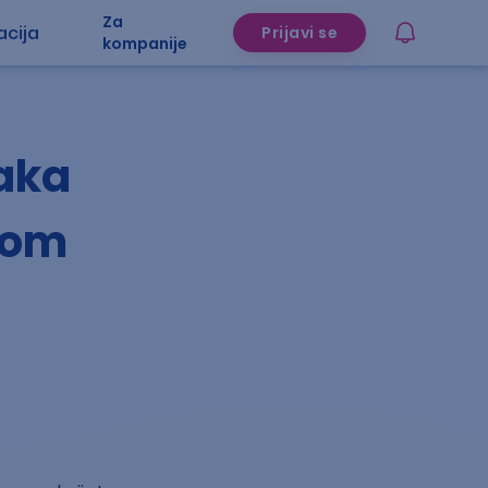
Za
acija
Prijavi se
kompanije
jaka
vom