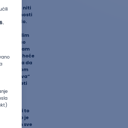
a upišem niti
t Bezbednosti
o privuklo.
n toga je
rod da radim
aži i igrao
ao da li imam
oj stan i hoće
o nađem šta da
 na Pravnom
jih poslova”
eki predmeti
sam da je
 danas) i
čio sam
rijemni i to
om i kako je
. Dao sam sve