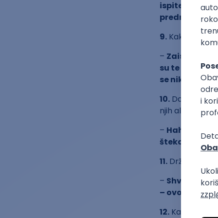
ispite iz prv
predmet je u p
9.
Kako si se bo
–
Zaista nika
su te stvari u 
se nikada tre
10.
Da li je na 
njih ali ih samo
–
Haha a ne zn
štekanja. Ako 
11.
Državni posao
–
Shvatio sam
– ovo. Posao u
12.
Kako odlučiti