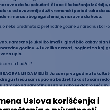
aravno da ću pokušati. Što se tiče bežanja iz Srbije, n
daleko od ove zemlje duži vremenski period tako da 
udem morao zbog egzistencije, naravno da hoću.
osio neke predmete iz prethodne godine u narednu i koliko 
o. Pametno je ukoliko imaš u glavi bilo kakav plan
u narednu godinu. A i ukoliko nemaš, pogineš za knji
e za upis.
dnem na budžet?
REBAO RANIJE DA MISLIŠ! Ja sam prvu godinu fakultet
drugu i treću sam upao na budžet tako što sam red
rtu sam bio na samofinansiranju ako se dobro sećam.
š, nema magije.
dao tvoj upis na faks i početak studiranja? Da li te je odma
og nečeg drugog baš to upisao?