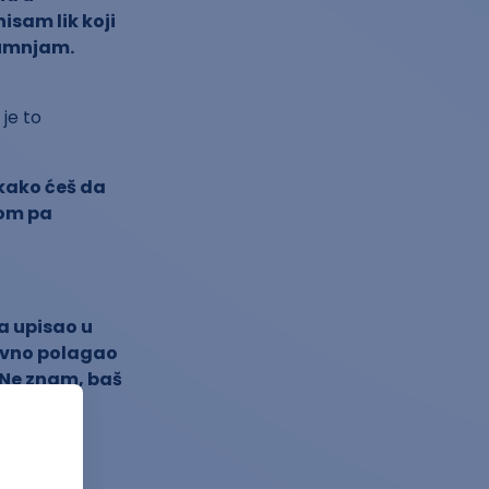
isam lik koji
sumnjam.
je to
 kako ćeš da
gom pa
a upisao u
ovno polagao
 Ne znam, baš
h privuklo