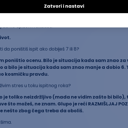
tentan zaista, odgovorio sam gore kako sam ja poč
TE NEŠTO SAMI!
 da ne upišem fakultet.
ivot.
ti da poništiš ispit ako dobiješ 7 ili 8?
m poništio ocenu. Bilo je situacija kada sam znao za 
o a bilo je situacija kada sam znao manje a dobio 6.
o kosmičku pravdu.
ivim stres u toku ispitnog roka?
 je toliko neizdržljivo (mada ne vidim zašto bi bilo), 
 sve što možeš, ne znam. Glupo je reći RAZMIŠLJAJ POZ
je nešto zbog čega treba da oboliš.
šima.