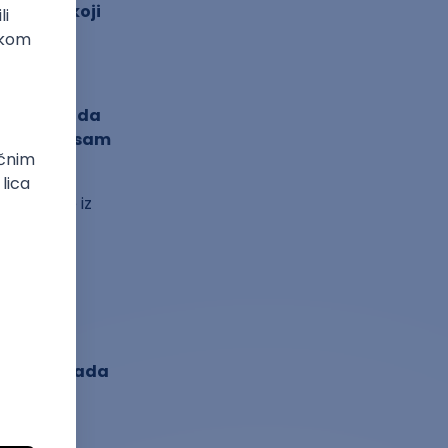
e znati koji
remaroš kada
obro ali nisam
ve polaže iz
 tolikog
ko da za sada