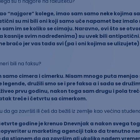
lega su ti najgore na fakultetu?
ao “najgore” kolege, imao sam samo neke kojima s
tični su mi bili oni koji samo uče napamet bez imal
o sam im se koliko se cimaju. Naravno, ovi što se otvo
 kasnije svim nadređenima) su uvek bili antipatični. 
e braćo jer vas tada svi (pa i oni kojima se ulizujete
meri bili na faksu?
 samo cimera i cimerku. Nisam mnogo puta menjao 
e legende, družili smo se i pre faksa a i sada se druži
iveo prvu godinu, nakon toga sam drugu i pola treć
tak treće i četvrtu sa cimerkom.
u da ga završiš ili ćeš da bežiš iz zemlje kao većina stude
 četvrte godine je krenuo Dnevnjak a nakon svega to
copywriter u marketing agenciji tako da trenutno n
 da stignem da ga završim ali ukoliko nađem vreme