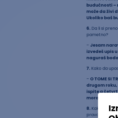
budućnosti – n
može da živi 
Ukoliko baš b
6.
Da li si pren
pametno?
–
Jesam naravn
izvedeš upis 
naguraš bodov
7.
Kako da upa
–
O TOME SI T
drugom roku, 
ispite a četv
moraš da guli
8.
Kako je izgle
pravo ili si zb