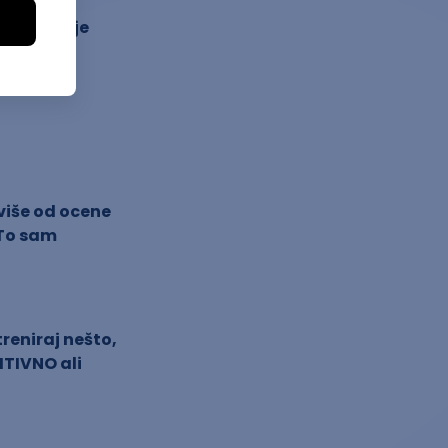
eo studije
više od ocene
 To sam
treniraj nešto,
ITIVNO ali