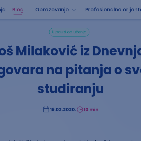
ja
Blog
Obrazovanje
Profesionalna orijent
U pauzi od učenja
oš Milaković iz Dnevn
govara na pitanja o s
studiranju
19.02.2020.
10 min