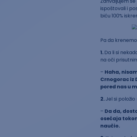
Zahvaljujem se 
ispoštovali i p
biću 100% iskre
Pa da krenemo
1.
Da li si neka
na oči prisutn
–
Haha, nisam 
Crnogorac iz 
pored nas u me
2.
Jel si položio
–
Da da, dosta
osećaja tokom
naučio.