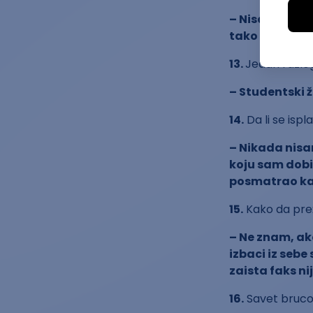
– Nisam kompe
tako da MORA
13.
Jedan razlog
– Studentski ž
14.
Da li se ispla
– Nikada nisa
koju sam dobi
posmatrao ka
15.
Kako da prež
– Ne znam, ako
izbaci iz sebe
zaista faks ni
16.
Savet bruco