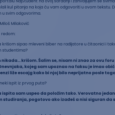
portalu NajStudent na ovoj saradnji i zahvaljujem se svima
oslali kul pitanja na koja ću vam odgovoriti u ovom tekst
n u svim odgovorima.
 redom:
da krišom sipao mleveni biber na radijatore u čitaonici i t
im studentima?
nikada… krišom. Šalim se, nisam ni znao za ovu foru 
Dnevnjaka, kojeg sam upoznao na faksu je imao obič
nzi liže escajg kako bi njoj bilo neprijatno posle toga
 neki ispit iz prvog puta?
 ispita sam uspeo da položim tako. Verovatno jedan 
 studiranja, pogotovo ako izađeš a nisi siguran da s