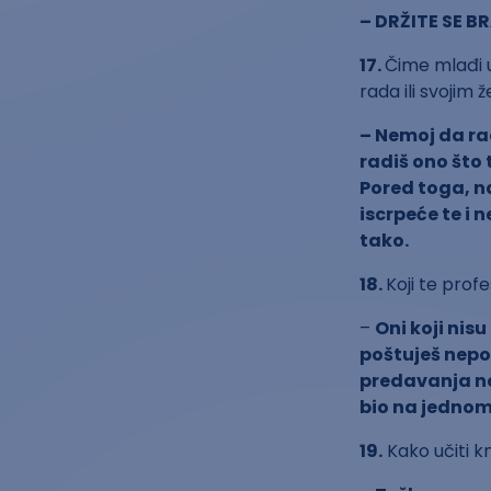
– DRŽITE SE 
17.
Čime mlađi u
rada ili svojim 
– Nemoj da rad
radiš ono što 
Pored toga, na
iscrpeće te i n
tako.
18.
Koji te prof
–
Oni koji nis
poštuješ nepot
predavanja ne
bio na jednom 
19.
Kako učiti kn