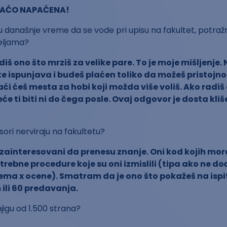
BRAĆO NAPAĆENA!
 današnje vreme da se vode pri upisu na fakultet, potražn
željama?
iš ono što mrziš za velike pare. To je moje mišljenje. 
te ispunjava i budeš plaćen toliko da možeš pristojno 
ći ćeš mesta za hobi koji možda više voliš. Ako radiš
eće ti biti ni do čega posle. Ovaj odgovor je dosta kliše
esori nerviraju na fakultetu?
u zainteresovani da prenesu znanje. Oni kod kojih mo
rebne procedure koje su oni izmislili (tipa ako ne do
ma x ocene). Smatram da je ono što pokažeš na ispit
ili 60 predavanja.
jigu od 1.500 strana?