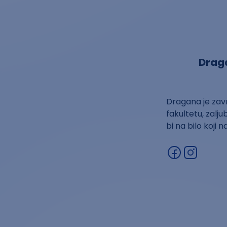
Drag
Dragana je zavr
fakultetu, zaljub
bi na bilo koji 