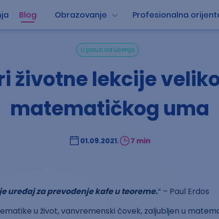
ja
Blog
Obrazovanje
Profesionalna orijent
U pauzi od učenja
ri životne lekcije velik
matematičkog uma
01.09.2021.
7 min
e uređaj za prevođenje kafe u teoreme.
“ – Paul Erdos
matike u život, vanvremenski čovek, zaljubljen u matemat