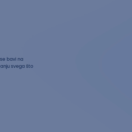
 se bavi na
varanju svega što