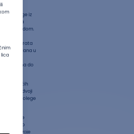
 bio
 atom snage iz
blemima sa
om nadoknadom.
ičkim
okuca na vrata
nekoliko dana u
a do
g problema do
m od najvećih
a da se odvoji
animljive kolege
, ali on je
je sledi do
ohrabri svoje