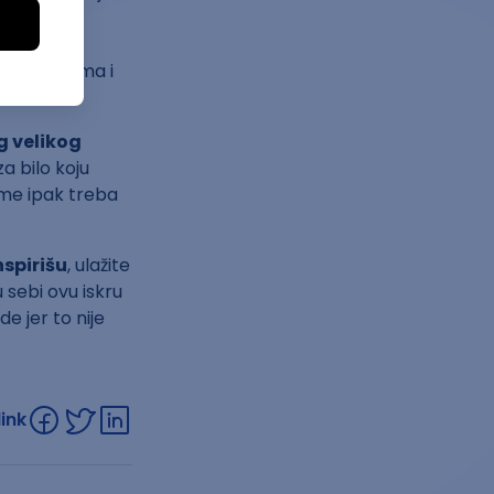
stojanjem i
io u svoju
 prijateljima i
g velikog
a bilo koju
ome ipak treba
nspirišu
, ulažite
 sebi ovu iskru
e jer to nije
link