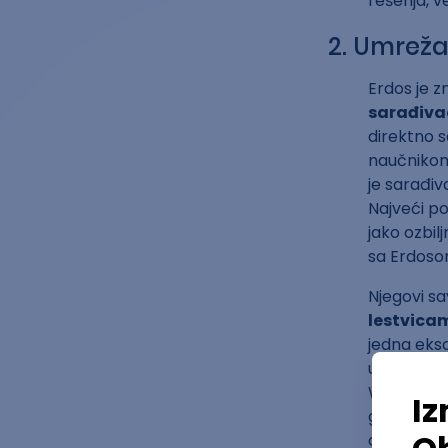
rešenja, 
2. Umreža
Erdos je z
sarađiva
direktno s
naučnikom 
je sarađiv
Najveći po
jako ozbilj
sa Erdoso
Njegovi s
lestvicam
jedna eksc
uveri u kva
Whitney-ju
godina kas
dolara ura