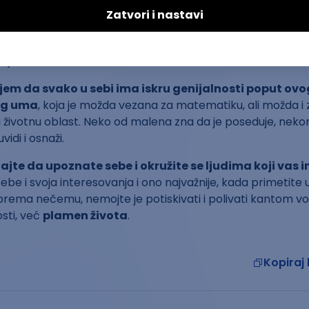
uge ljude koji su ga poznavali ili pratili njegov rad. Svojim po
m uspeo je na svoj način da promeni svet tako što je ulož
trpljenje i podelio svoj talenat i genijalnost sa saradnicima,
 ljudima.
jem da svako u sebi ima iskru genijalnosti poput ovo
og uma
, koja je možda vezana za matematiku, ali možda i z
i životnu oblast. Neko od malena zna da je poseduje, nek
idi i osnaži.
ajte da upoznate sebe i okružite se ljudima koji vas i
ebe i svoja interesovanja i ono najvažnije, kada primetite u
i prema nečemu, nemojte je potiskivati i polivati kantom vod
sti, već
plamen života
.
Kopiraj 