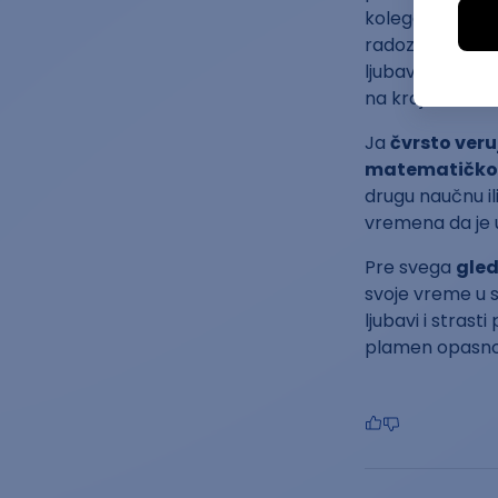
kolege, ali i dr
radoznalim duho
ljubav vreme i s
na kraju sa svim
Ja
čvrsto veru
matematičk
drugu naučnu il
vremena da je uv
Pre svega
gled
svoje vreme u s
ljubavi i strast
plamen opasno