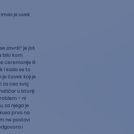
o imao je uvek
e završi.
“ je još
a bilo kom
 ceremonije ili
 i kada se to
n je čovek koji je
 za ceo svoj
ičar u istoriji
problem - ni
u, za njega je
okusa prvo na
em ne postavi
 odgovora i