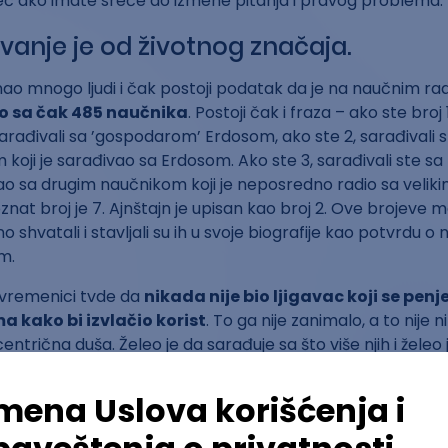
već ako imate sreće do izmene pitanja i pravog problema.
vanje je od životnog značaja.
nao mnogo ljudi i čak postoji podatak da je na naučnim r
o sa čak 485 naučnika
. Postoji čak i fraza – ako ste broj
arađivali sa ’gospodarom’ Erdosom, ako ste 2, sarađivali s
koji je sarađivao sa Erdosom. Ako ste 3, sarađivali ste sa
ao sa drugim naučnikom koji je neposredno radio sa velik
znat broj je 7. Ajnštajn je upisan kao broj 2. Ove brojeve 
no shvatali i stavljali su ih u svoje biografije kao potvrdu 
m.
avremenici tvde da
nikada nije bio ljigavac koji se pen
a kako bi izvlačio korist
. To ga nije zanimalo, a to nije
entrična duša. Želeo je da sarađuje sa što više njih i želeo 
litet nekih ljudi. Postoji priča i da je dao 1.000 dolara stud
 da upiše Harvard, ali tek pošto se uverio da je momak ge
nije nije želeo da uzme novac nazad, već je zamolio Glena 
di istu stvar. Ljudi su voleli da sarađuju sa njim na poslovn