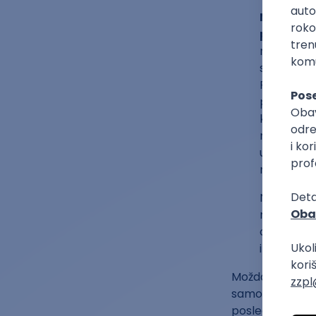
Novac koj
potreba
nje. Ispu
svojim sa
Putovao j
problemim
kolege mat
radnoj atm
univerzit
matemati
Njegova lj
matematič
od matemat
i dolazi do
Možda bi neko r
samo uspeo da p
poslednjeg daha