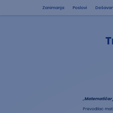
Zanimanja
Poslovi
Dešavan
T
„
Matematičar j
Prevodilac mate