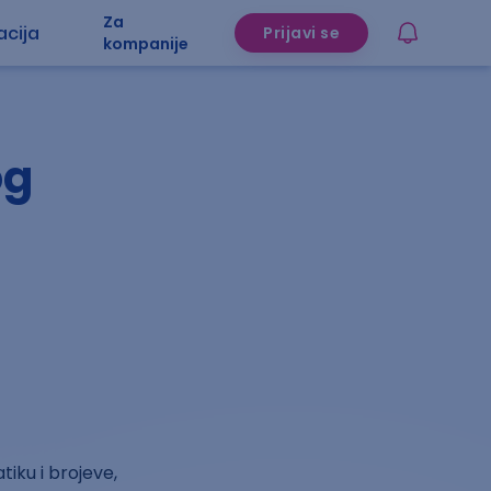
Za
acija
Prijavi se
kompanije
og
iku i brojeve,