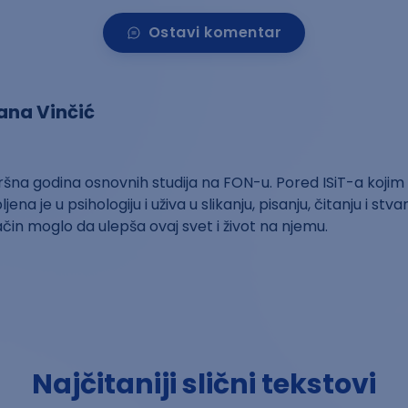
Ostavi komentar
ana Vinčić
šna godina osnovnih studija na FON-u. Pored ISiT-a kojim
ljena je u psihologiju i uživa u slikanju, pisanju, čitanju i st
način moglo da ulepša ovaj svet i život na njemu.
Najčitaniji slični tekstovi