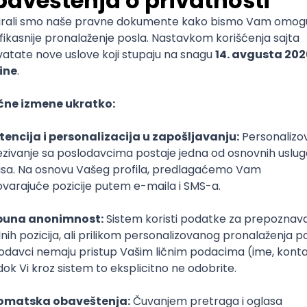
leli i kao čoveka zbog njegove neposrednosti, posebnosti, 
genijalnosti i znanja i podsticanja stimulativnih razgovora
nogi tvrde da je znao za šta su sposobni bolje nego što su 
ao neverovatno poverenje i činio da se ljudi oko njega ose
eno.
e osoba koja svojim prisustvom ohrabruje druge, razmenjuj
to više ljudi i lično se uverite u njihov kvalitet. I naravno, 
ite dobar čovek.
te svoju strast.
trast je ubedljivo bila matematika. Znao je da je poredi
nfonijom, govoreći da ako ljudi ne vide zašto je lepa, nik
 je svoj život posvetio svojoj strasti, imao je čak i poseban 
atičku podlogu. Kada bi rekao da je neko umro, mislio bi
 se bavi matematikom, a kada bi rekao da je neko otišao,
 je umro. Takođe, decu je nazivao „epsilon“, što je u sve
o koje je označavalo male brojeve.