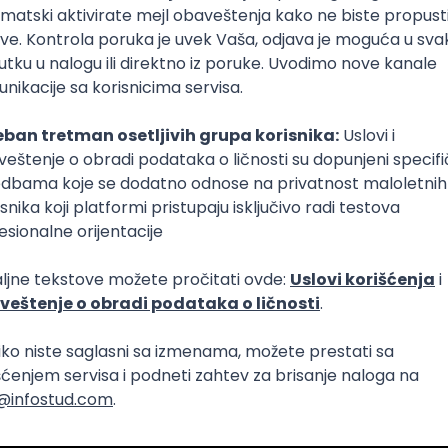
i je zarađivao je davao drugima jer njemu prosto nije
n
. On je živeo svoju strast prema matematici i crpeo svaki
njenost koju je osećao kada bi radio na matematičkim pro
radnicima nije mogla da se poredi ni sa kakvom novčan
e mnogo, živeo na četiri kontinenta u potrazi za matemat
a i naučnim saradnicima. Nimalo nije bilo neobično da p
ematičara sa rečima da mu je um otvoren i tu bi i ostao 
osferi. Kada bi mu dosadilo, išao bi dalje – od univerzitet
eta, od matematičara do matematičara, od matematičko
čkog problema.
ubav i strast prema onome što je radio učinila ga je jedni
ara sveta jer mu upravo ona nije davala nijednog trenutk
ike i da prestane da postavlja pitanja, pronalazi nove z
 rešenja.
ekao da je Paul Erdos živeo čudan život i po malo nestvaran
ronađe svoju strast i da ima dovoljno hrabrosti u sebi da 
 svakog trenutka njegovog života. Uspeo je da motiviše i 