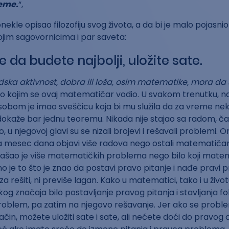
eme.
“,
nekle opisao filozofiju svog života, a da bi je malo pojasni
ojim sagovornicima i par saveta:
ite da budete najbolji, uložite sate.
dska aktivnost, dobra ili loša, osim matematike, mora da s
o kojim se ovaj matematičar vodio. U svakom trenutku, n
obom je imao sveščicu koja bi mu služila da za vreme neke
okaže bar jednu teoremu. Nikada nije stajao sa radom, čak
o, u njegovoj glavi su se nizali brojevi i rešavali problemi. O
a mesec dana objavi više radova nego ostali matematičari
našao je više matematičkih problema nego bilo koji matemat
no je to što je znao da postavi pravo pitanje i nađe pravi 
 rešiti, ni previše lagan. Kako u matematici, tako i u život
kog značaja bilo postavljanje pravog pitanja i stavljanja f
problem, pa zatim na njegovo rešavanje. Jer ako se probl
ačin, možete uložiti sate i sate, ali nećete doći do pravog