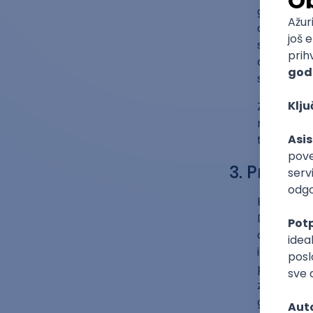
ga jako vo
deljenjem 
svačemu. M
da je uliv
samouver
Zato budit
radite sa š
toga, bud
3. Pronađi
Erdosova s
Devetom si
objasni. On
imao matem
prestao da
značilo da
grčko slov