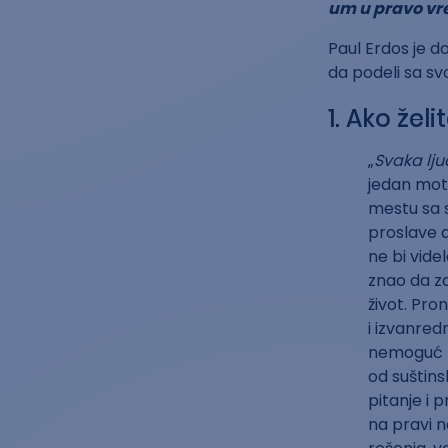
um u pravo vr
Paul Erdos je do
da podeli sa sv
1. Ako žel
„
Svaka lju
jedan mot
mestu sa s
proslave d
ne bi videl
znao da z
život. Pro
i izvanred
nemoguć za
od suštins
pitanje i 
na pravi n