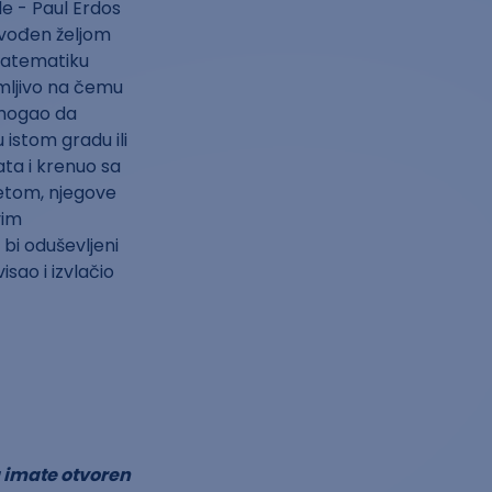
e - Paul Erdos
a vođen željom
matematiku
imljivo na čemu
 mogao da
 istom gradu ili
ata i krenuo sa
etom, njegove
vim
 bi oduševljeni
sao i izvlačio
a imate otvoren