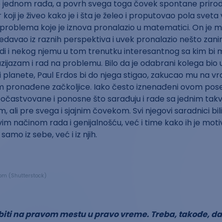
se jednom rađa, a povrh svega toga čovek spontane prirod
koji je živeo kako je i šta je želeo i proputovao pola svet
problema koje je iznova pronalazio u matematici. On je 
gledavao iz raznih perspektiva i uvek pronalazio nešto zan
di i nekog njemu u tom trenutku interesantnog sa kim bi
uzijazam i rad na problemu. Bilo da je odabrani kolega bio u
i planete, Paul Erdos bi do njega stigao, zakucao mu na vr
m pronađene začkoljice. Iako često iznenađeni ovom pos
počastvovane i ponosne što sarađuju i rade sa jednim tak
ali pre svega i sjajnim čovekom. Svi njegovi saradnici bili
m načinom rada i genijalnošću, već i time kako ih je motivi
samo iz sebe, već i iz njih.
.com (Shutterstock)
 biti na pravom mestu u pravo vreme. Treba, takođe, d