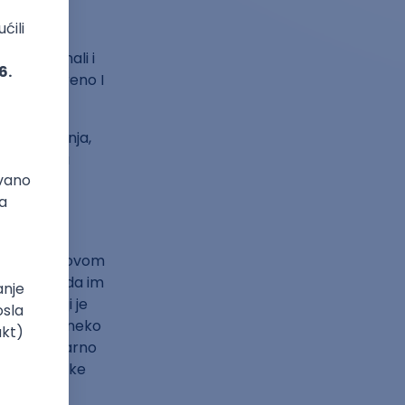
želje za
 o svemu i
to oni znali i
ćaju ohrabreno I
te mišljenja,
povrh svega
 sa Betovenovom
o ne može da im
rečnik koji je
 da je taj neko
 to bi stvarno
tu matematike