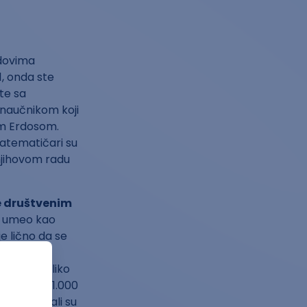
adovima
 1, onda ste
te sa
 naučnikom koji
im Erdosom.
matematičari su
o njihovom radu
je društvenim
 ni umeo kao
je lično da se
entu Glenu
nije. Nekoliko
da sa tih 1.000
om planu, ali su