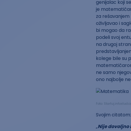
genijalac koji 
je matematičar 
za rešavanjem 
oživljavao i sa
bi mogao da ra
podeli svoj ent
na drugoj stran
predstavljanje
kolege bile su 
matematičarom, 
ne samo njegovi
ono najbolje ne 
Foto: Startuj.infostud
Svojim citatom:
„
Nije dovoljno