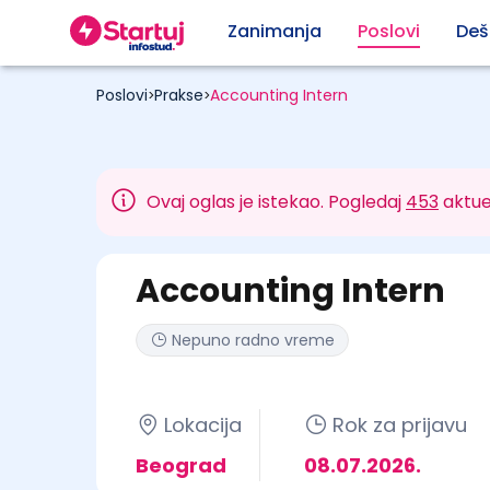
Zanimanja
Poslovi
Deš
Poslovi
Prakse
Accounting Intern
>
>
Ovaj oglas je istekao. Pogledaj
453
aktue
Accounting Intern
Nepuno radno vreme
Lokacija
Rok za prijavu
Beograd
08.07.2026.