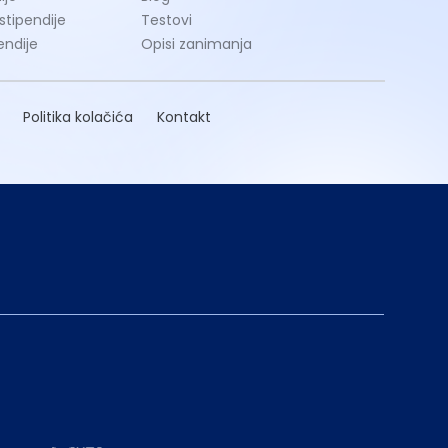
 stipendije
Testovi
endije
Opisi zanimanja
Politika kolačića
Kontakt