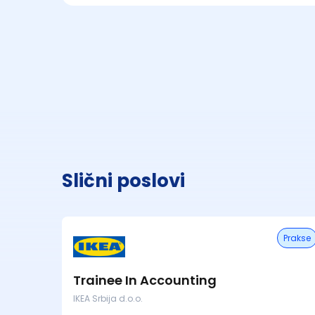
Slični poslovi
Prakse
Trainee In Accounting
IKEA Srbija d.o.o.