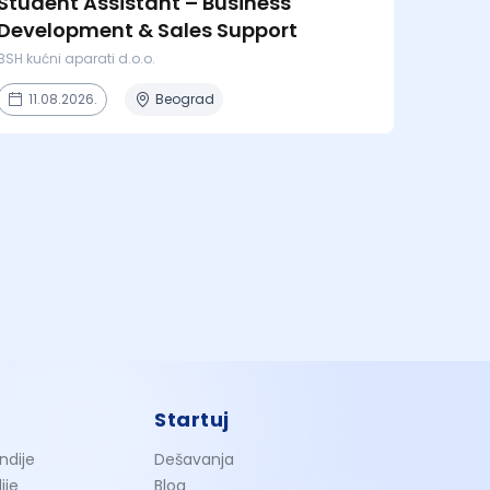
Student Assistant – Business
Development & Sales Support
BSH kućni aparati d.o.o.
11.08.2026.
Beograd
Startuj
ndije
Dešavanja
ije
Blog