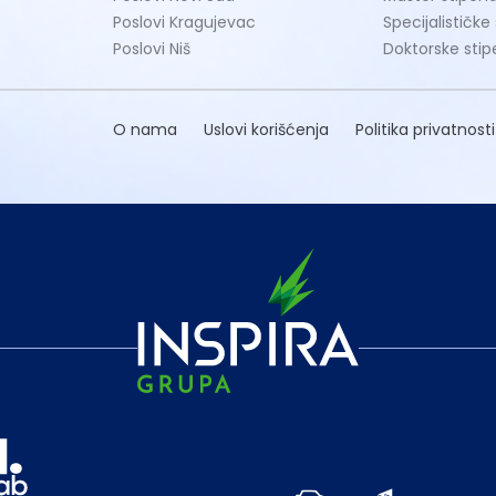
Poslovi Kragujevac
Specijalističke
Poslovi Niš
Doktorske stip
O nama
Uslovi korišćenja
Politika privatnosti