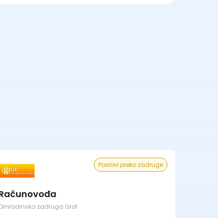
Poslovi preko zadruge
Računovođa
Omladinska zadruga Grof