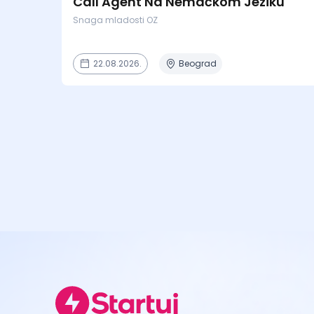
Call Agent Na Nemačkom Jeziku
Snaga mladosti OZ
22.08.2026.
Beograd