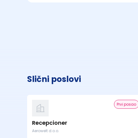
Slični poslovi
Prvi posao
Recepcioner
Aerowelt d.o.o.