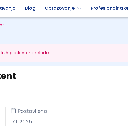
avanja
Blog
Obrazovanje
Profesionalna or
ent
lnih poslova za mlade.
tent
Postavljeno
17.11.2025.