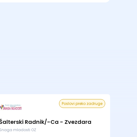
Poslovi preko zadruge
Šalterski Radnik/-Ca - Zvezdara
Snaga mladosti OZ