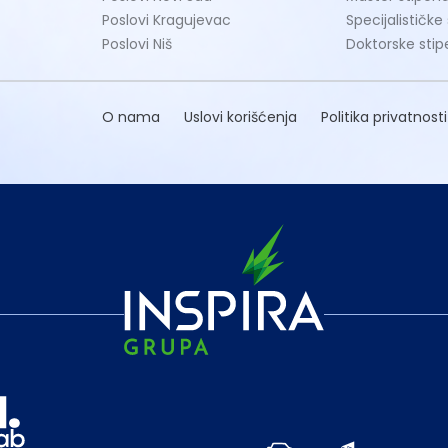
Poslovi Kragujevac
Specijalističke
Poslovi Niš
Doktorske stip
O nama
Uslovi korišćenja
Politika privatnosti