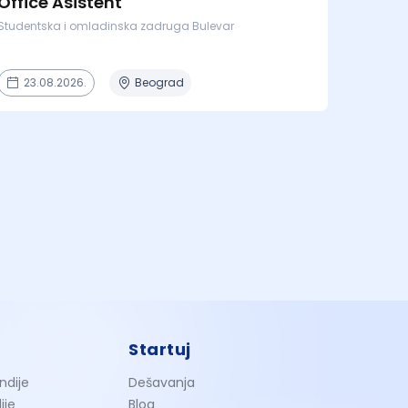
Office Asistent
Studentska i omladinska zadruga Bulevar
23.08.2026.
Beograd
Startuj
ndije
Dešavanja
ije
Blog