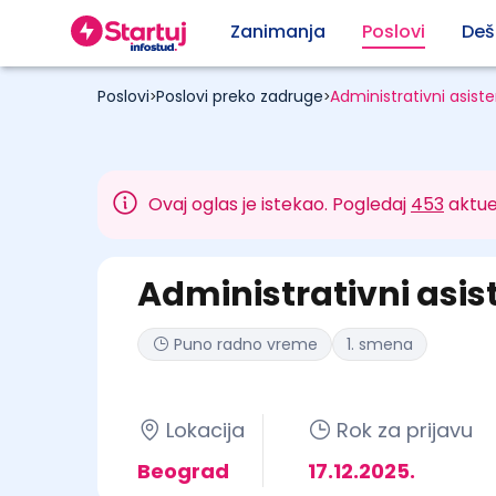
Zanimanja
Poslovi
Deš
Poslovi
Poslovi preko zadruge
Administrativni asist
>
>
Ovaj oglas je istekao. Pogledaj
453
aktue
Administrativni asis
Puno radno vreme
1. smena
Lokacija
Rok za prijavu
Beograd
17.12.2025.