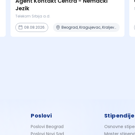
Agent Kontakt Centra - Nemački
Jezik
Telekom Srbija a.d.
08.08.2026.
Beograd, Kragujevac, Kraljevo, Niš, Novi Sad + 2 mesta
Poslovi
Stipendije
Poslovi Beograd
Osnovne stipe
Poslovi Novi Sad
Master stipend