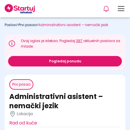
Poslovi
>
Prvi posao
>
Administrativni asistent – nemački jezik
Ovaj oglas je istekao. Pogledaj
397
aktuelnih poslova za
mlade.
Pogledaj ponudu
Prvi posao
Administrativni asistent –
nemački jezik
Lokacija
Rad od kuće