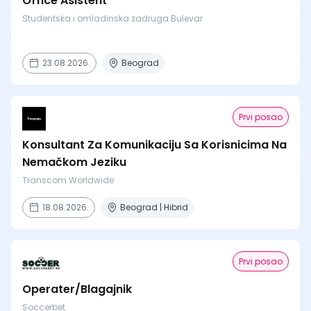
Office Asistent
Studentska i omladinska zadruga Bulevar
23.08.2026.
Beograd
Prvi posao
Konsultant Za Komunikaciju Sa Korisnicima Na
Nemačkom Jeziku
Transcom Worldwide
18.08.2026.
Beograd | Hibrid
Prvi posao
Operater/Blagajnik
Soccerbet