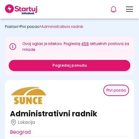
Poslovi
>
Prvi posao
>
Administrativni radnik
Ovaj oglas je istekao. Pogledaj
458
aktuelnih poslova za
mlade.
Pogledaj ponudu
Prvi posao
Administrativni radnik
Lokacija
Beograd