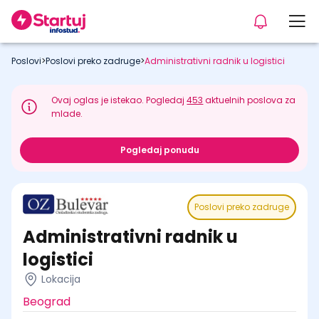
Poslovi
>
Poslovi preko zadruge
>
Administrativni radnik u logistici
Ovaj oglas je istekao. Pogledaj
453
aktuelnih poslova za
mlade.
Pogledaj ponudu
Poslovi preko zadruge
Administrativni radnik u
logistici
Lokacija
Beograd