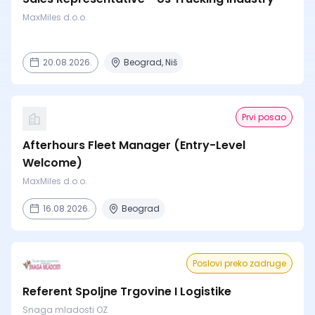
MaxMiles d.o.o.
20.08.2026.
Beograd, Niš
Prvi posao
Afterhours Fleet Manager (Entry-Level
Welcome)
MaxMiles d.o.o.
16.08.2026.
Beograd
Poslovi preko zadruge
Referent Spoljne Trgovine I Logistike
Snaga mladosti OZ