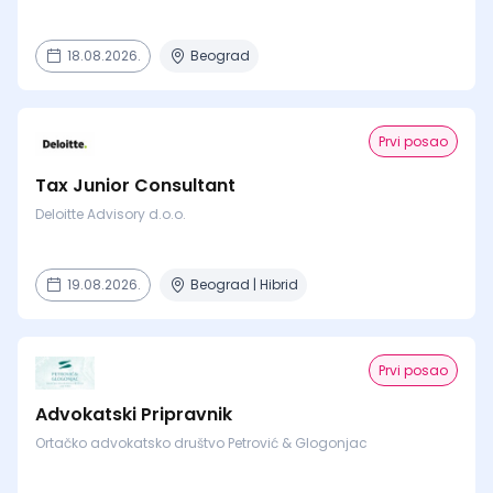
18.08.2026.
Beograd
Prvi posao
Tax Junior Consultant
Deloitte Advisory d.o.o.
19.08.2026.
Beograd | Hibrid
Prvi posao
Advokatski Pripravnik
Ortačko advokatsko društvo Petrović & Glogonjac