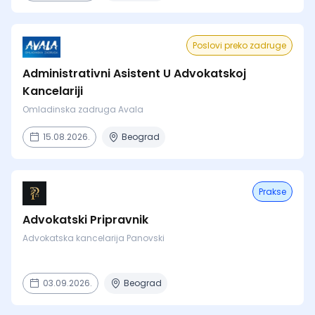
Poslovi preko zadruge
Administrativni Asistent U Advokatskoj
Kancelariji
Omladinska zadruga Avala
15.08.2026.
Beograd
Prakse
Advokatski Pripravnik
Advokatska kancelarija Panovski
03.09.2026.
Beograd