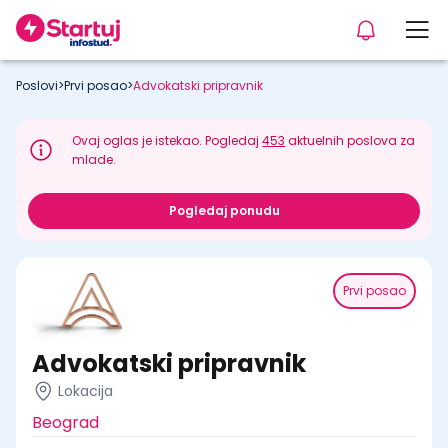
Poslovi
>
Prvi posao
>
Advokatski pripravnik
Ovaj oglas je istekao. Pogledaj
453
aktuelnih poslova za
mlade.
Pogledaj ponudu
Prvi posao
Advokatski pripravnik
Lokacija
Beograd