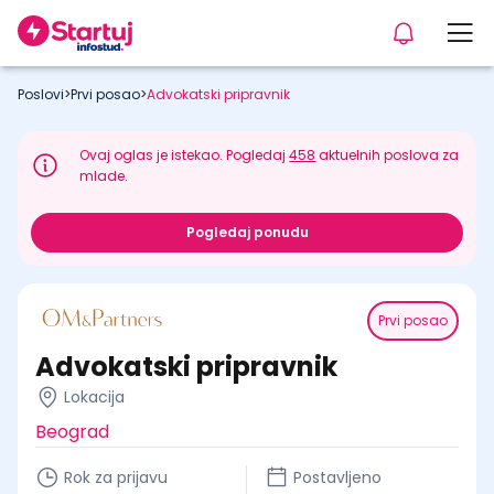
Poslovi
>
Prvi posao
>
Advokatski pripravnik
Ovaj oglas je istekao. Pogledaj
458
aktuelnih poslova za
mlade.
Pogledaj ponudu
Prvi posao
Advokatski pripravnik
Lokacija
Beograd
Rok za prijavu
Postavljeno