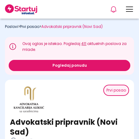
Poslovi
>
Prvi posao
>
Advokatski pripravnik (Novi Sad)
Ovaj oglas je istekao. Pogledaj
411
aktuelnih poslova za
mlade.
Pogledaj ponudu
Prvi posao
Advokatski pripravnik (Novi
Sad)