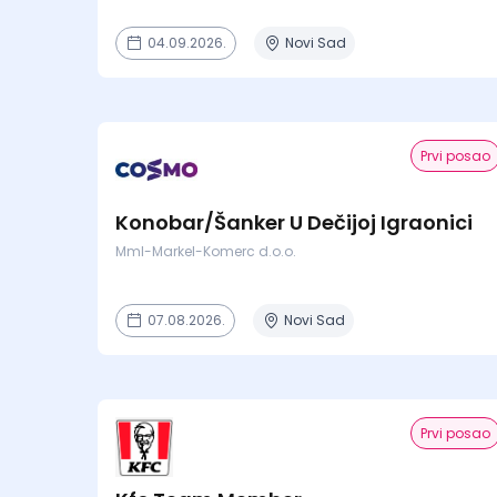
04.09.2026.
Novi Sad
Prvi posao
Konobar/Šanker U Dečijoj Igraonici
Mml-Markel-Komerc d.o.o.
07.08.2026.
Novi Sad
Prvi posao