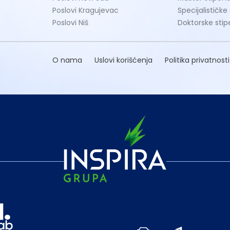
Poslovi Kragujevac
Specijalističke
Poslovi Niš
Doktorske stip
O nama
Uslovi korišćenja
Politika privatnosti