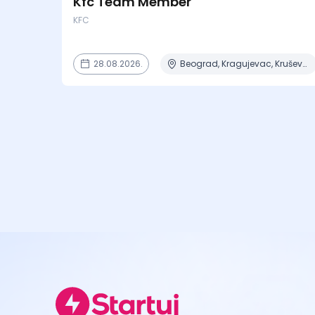
Kfc Team Member
KFC
28.08.2026.
Beograd, Kragujevac, Kruševac, Lapovo, Niš + 4 mesta