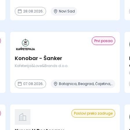
28.08.2026.
Novi Sad
Prvi posao
Konobar - Šanker
Kafeterija&Love&Brands d.o.o.
07.08.2026.
Batajnica, Beograd, Čajetina, Kragujevac, Niš + 5 mesta
Poslovi preko zadruge