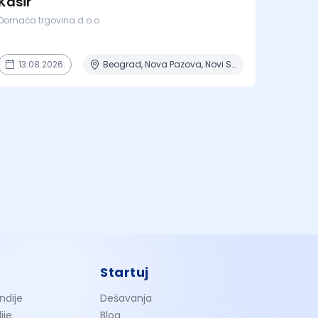
Kasir
Domaća trgovina d.o.o.
13.08.2026.
Beograd, Nova Pazova, Novi Sad
Startuj
ndije
Dešavanja
ije
Blog