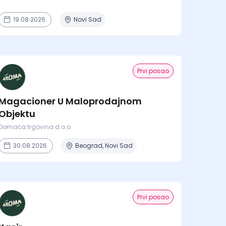
19.08.2026.
Novi Sad
Prvi posao
Magacioner U Maloprodajnom
Objektu
Domaća trgovina d.o.o.
30.08.2026.
Beograd, Novi Sad
Prvi posao