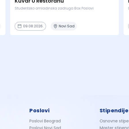
Kuvar U Restoranu
Studentsko omladinska zadruga Box Poslovi
09.08.2026.
Novi Sad
Poslovi
Stipendije
Poslovi Beograd
Osnovne stipe
Poslovi Novi Sad
Master stipend