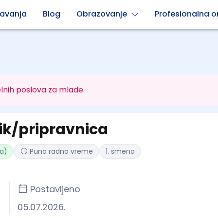
avanja
Blog
Obrazovanje
Profesionalna or
lnih poslova za mlade.
ik/pripravnica
ta)
Puno radno vreme
1. smena
Postavljeno
05.07.2026.