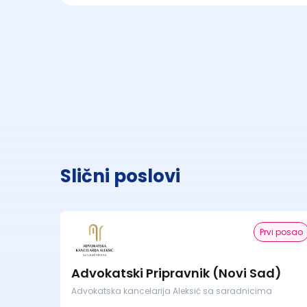
Slični poslovi
Prvi posao
Advokatski Pripravnik (Novi Sad)
Advokatska kancelarija Aleksić sa saradnicima