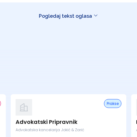
Pogledaj tekst oglasa
Prakse
Advokatski Pripravnik
Advokatska kancelarija Jokić & Zarić