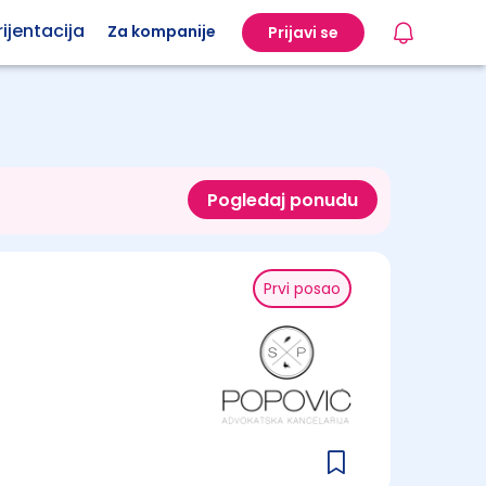
ijentacija
Za kompanije
Prijavi se
Pogledaj ponudu
Prvi posao