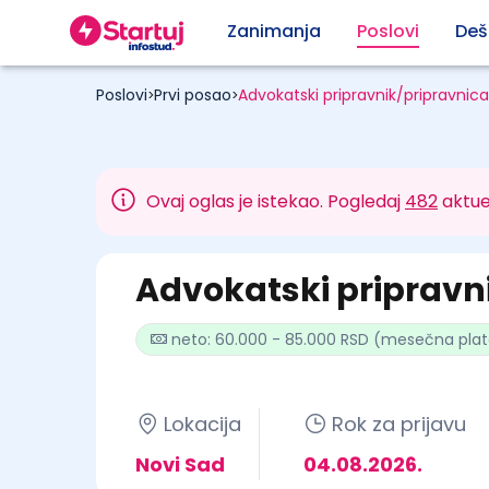
Zanimanja
Poslovi
Deš
Poslovi
Prvi posao
Advokatski pripravnik/pripravnica
>
>
Ovaj oglas je istekao. Pogledaj
482
aktue
Advokatski pripravn
neto: 60.000 - 85.000 RSD (mesečna pla
Lokacija
Rok za prijavu
Novi Sad
04.08.2026.