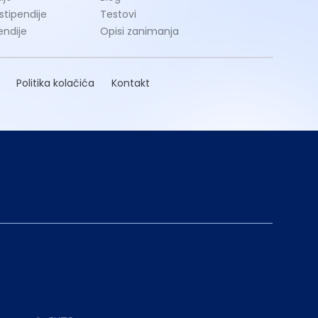
 stipendije
Testovi
endije
Opisi zanimanja
Politika kolačića
Kontakt