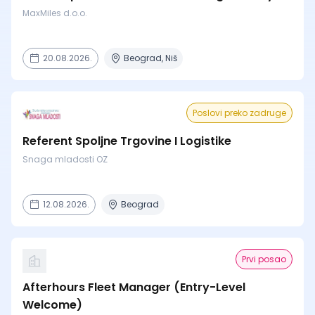
MaxMiles d.o.o.
20.08.2026.
Beograd, Niš
Poslovi preko zadruge
Referent Spoljne Trgovine I Logistike
Snaga mladosti OZ
12.08.2026.
Beograd
Prvi posao
Afterhours Fleet Manager (Entry-Level
Welcome)