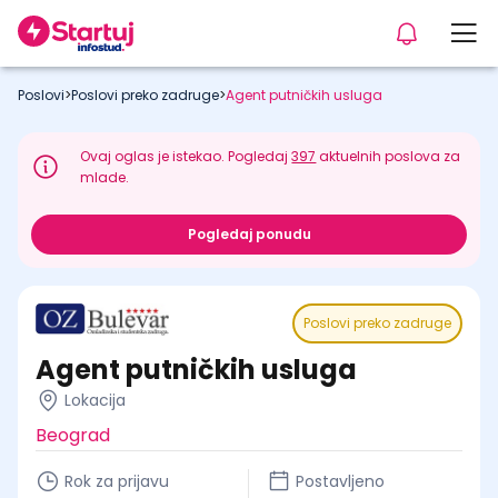
Poslovi
>
Poslovi preko zadruge
>
Agent putničkih usluga
Ovaj oglas je istekao. Pogledaj
397
aktuelnih poslova za
mlade.
Pogledaj ponudu
Poslovi preko zadruge
Agent putničkih usluga
Lokacija
Beograd
Rok za prijavu
Postavljeno