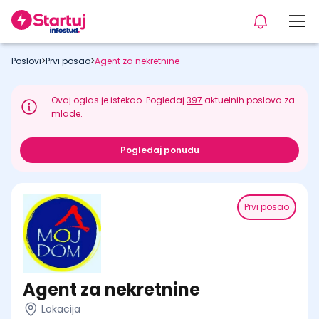
Poslovi
>
Prvi posao
>
Agent za nekretnine
Ovaj oglas je istekao. Pogledaj
397
aktuelnih poslova za
mlade.
Pogledaj ponudu
Prvi posao
Agent za nekretnine
Lokacija