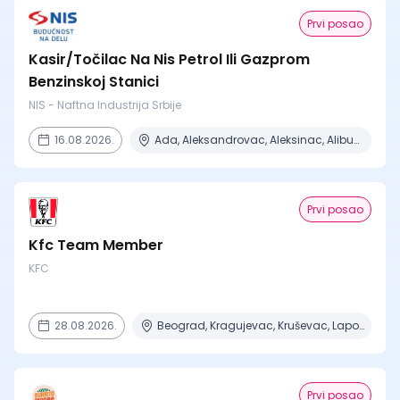
Prvi posao
Kasir/Točilac Na Nis Petrol Ili Gazprom
Benzinskoj Stanici
NIS - Naftna Industrija Srbije
16.08.2026.
Ada, Aleksandrovac, Aleksinac, Alibunar, Apatin + 206 mesta
Prvi posao
Kfc Team Member
KFC
28.08.2026.
Beograd, Kragujevac, Kruševac, Lapovo, Niš + 4 mesta
Prvi posao