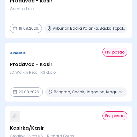
Prodavac - Kasir
Gomex d.o.o.
19.08.2026.
Alibunar, Bačka Palanka, Bačka Topola, Bečej, Beograd + 8 mesta
Prvi posao
Prodavac - Kasir
LC Waikiki Retail RS d.o.o.
29.08.2026.
Beograd, Čačak, Jagodina, Kragujevac, Kruševac + 15 mesta
Prvi posao
Kasirka/Kasir
Creative Gyros NS - Richard Gyros