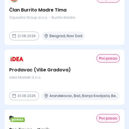
Član Burrito Madre Tima
Squadra Group d.o.o. - Burrito Madre
21.08.2026.
Beograd, Novi Sad
Prvi posao
Prodavac (Više Gradova)
Idea Marketi d.o.o.
31.08.2026.
Aranđelovac, Bač, Banja Koviljača, Beograd, Boljevac + 16 mesta
Prvi posao