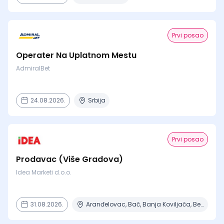
Prvi posao
Operater Na Uplatnom Mestu
AdmiralBet
24.08.2026.
Srbija
Prvi posao
Prodavac (Više Gradova)
Idea Marketi d.o.o.
31.08.2026.
Aranđelovac, Bač, Banja Koviljača, Beograd, Boljevac + 16 mesta