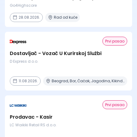
Go4Highscore
28.08.2026.
Rad od kuće
Prvi posao
Dostavljač - Vozač U Kurirskoj Službi
D Express d.o.o.
11.08.2026.
Beograd, Bor, Čačak, Jagodina, Kikinda + 23 mesta | Terenski rad
Prvi posao
Prodavac - Kasir
LC Waikiki Retail RS d.o.o.