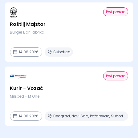
Prvi posao
Roštilj Majstor
Burger Bar Fabrika 1
14.08.2026.
Subotica
Prvi posao
Kurir - Vozač
Milšped - M One
14.08.2026.
Beograd, Novi Sad, Požarevac, Subotica, Šabac