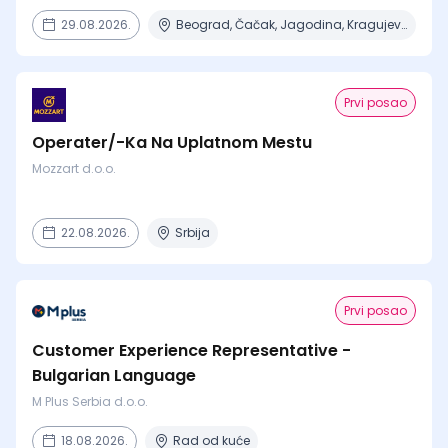
29.08.2026.
Beograd, Čačak, Jagodina, Kragujevac, Kruševac + 15 mesta
Prvi posao
Operater/-Ka Na Uplatnom Mestu
Mozzart d.o.o.
22.08.2026.
Srbija
Prvi posao
Customer Experience Representative -
Bulgarian Language
M Plus Serbia d.o.o.
18.08.2026.
Rad od kuće