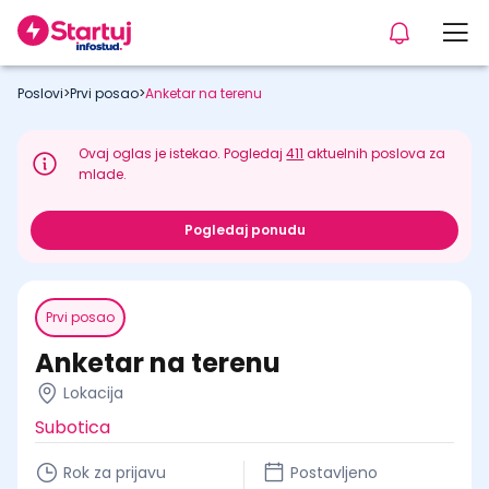
Poslovi
>
Prvi posao
>
Anketar na terenu
Ovaj oglas je istekao. Pogledaj
411
aktuelnih poslova za
mlade.
Pogledaj ponudu
Prvi posao
Anketar na terenu
Lokacija
Subotica
Rok za prijavu
Postavljeno