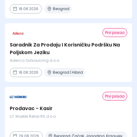
18.08.2026.
Beograd
Prvi posao
Saradnik Za Prodaju I Korisničku Podršku Na
Poljskom Jeziku
Adecco Outsourcing d.o.o.
18.08.2026.
Beograd | Hibrid
Prvi posao
Prodavac - Kasir
LC Waikiki Retail RS d.o.o.
29.08.2026.
Beograd, Čačak, Jagodina, Kragujevac, Kruševac + 15 mesta