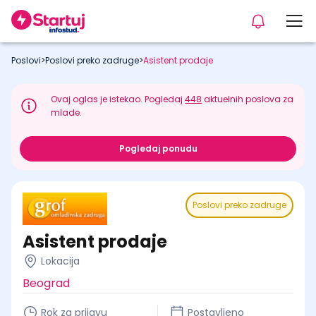
Poslovi
>
Poslovi preko zadruge
>
Asistent prodaje
Ovaj oglas je istekao. Pogledaj
448
aktuelnih poslova za
mlade.
Pogledaj ponudu
Poslovi preko zadruge
Asistent prodaje
Lokacija
Beograd
Rok za prijavu
Postavljeno