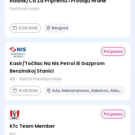
Radnik/Ca Za Pripremu I Prodaju Hrane
Fast food Vučko
21.08.2026.
Beograd
Prvi posao
Kasir/Točilac Na Nis Petrol Ili Gazprom
Benzinskoj Stanici
NIS - Naftna Industrija Srbije
16.08.2026.
Ada, Aleksandrovac, Aleksinac, Alibunar, Apatin + 206 mesta
Prvi posao
Kfc Team Member
KFC