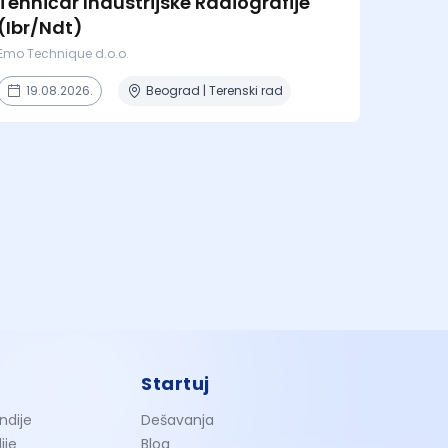
Tehničar Industrijske Radiografije
(Ibr/Ndt)
Emo Technique d.o.o.
19.08.2026.
Beograd | Terenski rad
Startuj
ndije
Dešavanja
ije
Blog