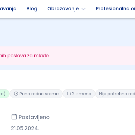
avanja
Blog
Obrazovanje
Profesionalna or
nih poslova za mlade.
ta)
Puno radno vreme
1. i 2. smena
Nije potrebno ra
Postavljeno
21.05.2024.