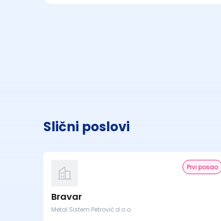
Slični poslovi
Prvi posao
Bravar
Metal Sistem Petrović d.o.o.