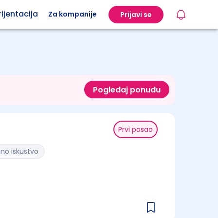
ijentacija
Za kompanije
Prijavi se
Pogledaj ponudu
Prvi posao
dno iskustvo