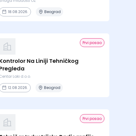
Snaga mladosti OZ
18.08.2026.
Beograd
Prvi posao
Kontrolor Na Liniji Tehničkog
Pregleda
Centar Laki d.o.o.
12.08.2026.
Beograd
Prvi posao