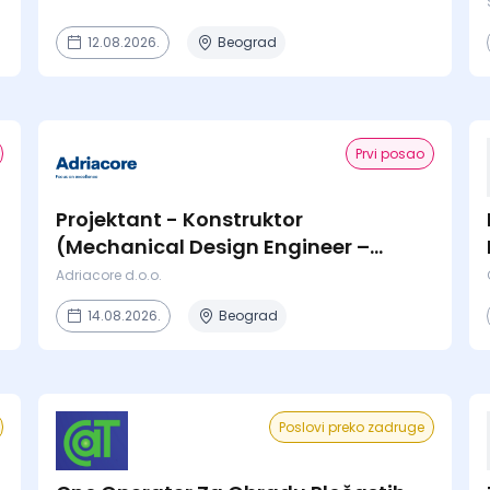
12.08.2026.
Beograd
Prvi posao
Projektant - Konstruktor
(Mechanical Design Engineer –
Industrial Projects)
Adriacore d.o.o.
14.08.2026.
Beograd
Poslovi preko zadruge