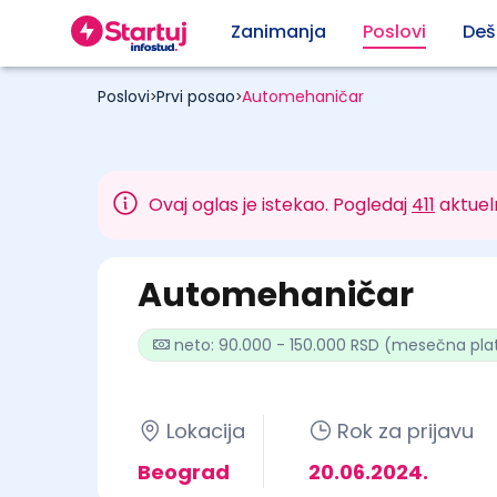
Zanimanja
Poslovi
Deš
Poslovi
Prvi posao
Automehaničar
>
>
Ovaj oglas je istekao. Pogledaj
411
aktuel
Automehaničar
neto: 90.000 - 150.000 RSD (mesečna pla
Lokacija
Rok za prijavu
Beograd
20.06.2024.