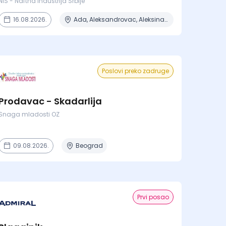
NIS - Naftna Industrija Srbije
16.08.2026.
Ada, Aleksandrovac, Aleksinac, Alibunar, Apatin + 206 mesta
Poslovi preko zadruge
Prodavac - Skadarlija
Snaga mladosti OZ
09.08.2026.
Beograd
Prvi posao