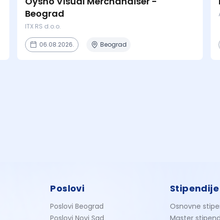
Oysho Visual Merchandiser -
Beograd
ITX RS d.o.o.
06.08.2026.
Beograd
Poslovi
Stipendije
Poslovi Beograd
Osnovne stipe
Poslovi Novi Sad
Master stipend