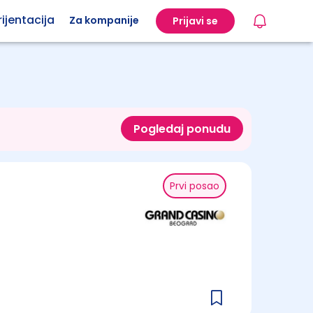
ijentacija
Za kompanije
Prijavi se
Pogledaj ponudu
Prvi posao