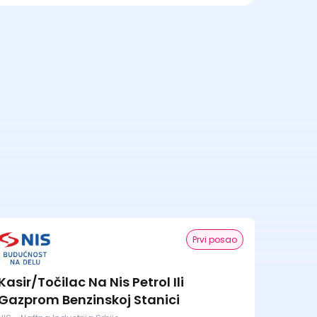
Prvi posao
Kasir/Točilac Na Nis Petrol Ili
Gazprom Benzinskoj Stanici