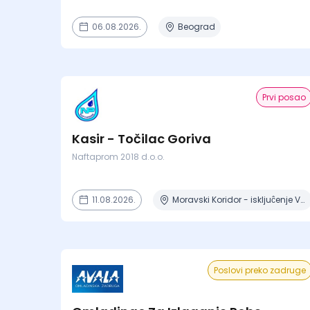
06.08.2026.
Beograd
Prvi posao
Kasir - Točilac Goriva
Naftaprom 2018 d.o.o.
11.08.2026.
Moravski Koridor - iskljuĉenje Velika Drenova , Militovac, Ripanj , Selevac, Azanja
Poslovi preko zadruge