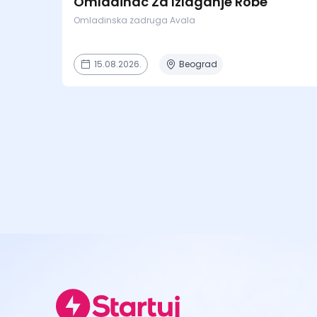
Omladinac Za Izlaganje Robe
Omladinska zadruga Avala
15.08.2026.
Beograd