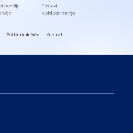
 stipendije
Testovi
endije
Opisi zanimanja
Politika kolačića
Kontakt