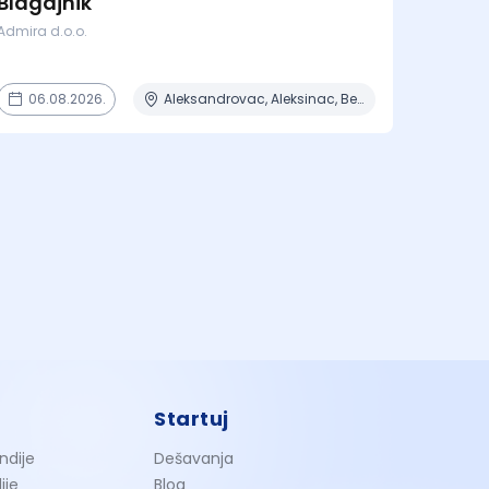
Blagajnik
Admira d.o.o.
06.08.2026.
Aleksandrovac, Aleksinac, Beograd, Bor, Bujanovac + 30 mesta
Startuj
ndije
Dešavanja
ije
Blog