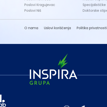
Poslovi Kragujevac
Specijalističke
Poslovi Niš
Doktorske stip
O nama
Uslovi korišćenja
Politika privatnosti