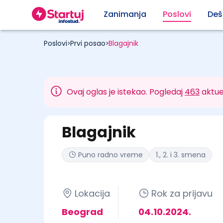
Zanimanja
Poslovi
Deš
Poslovi
Prvi posao
Blagajnik
>
>
Ovaj oglas je istekao. Pogledaj
463
aktue
Blagajnik
Puno radno vreme
1., 2. i 3. smena
Lokacija
Rok za prijavu
Beograd
04.10.2024.