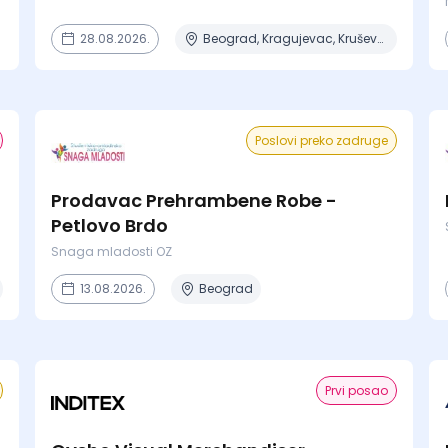
28.08.2026.
Beograd, Kragujevac, Kruševac, Lapovo, Niš + 4 mesta
Poslovi preko zadruge
Prodavac Prehrambene Robe -
Petlovo Brdo
Snaga mladosti OZ
13.08.2026.
Beograd
Prvi posao