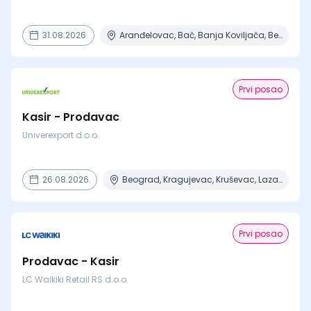
31.08.2026.
Aranđelovac, Bač, Banja Koviljača, Beograd, Boljevac + 16 mesta
Prvi posao
Kasir - Prodavac
Univerexport d.o.o.
26.08.2026.
Beograd, Kragujevac, Kruševac, Lazarevac, Mladenovac + 6 mesta
Prvi posao
Prodavac - Kasir
LC Waikiki Retail RS d.o.o.