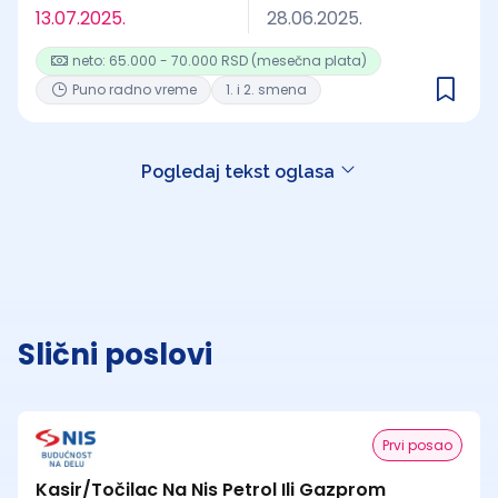
13.07.2025.
28.06.2025.
neto: 65.000 - 70.000 RSD (mesečna plata)
Puno radno vreme
1. i 2. smena
Pogledaj tekst oglasa
Slični poslovi
Prvi posao
Kasir/Točilac Na Nis Petrol Ili Gazprom