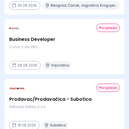
29.08.2026.
Beograd, Čačak, Jagodina, Kragujevac, Kruševac + 15 mesta
Prvi posao
Business Developer
Coca-Cola HBC
08.08.2026.
Vojvodina
Prvi posao
Prodavac/Prodavačica - Subotica
Delhaize Serbia d.o.o.
18.08.2026.
Subotica