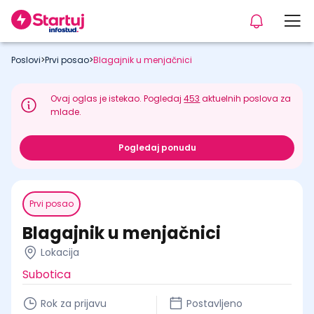
Poslovi
>
Prvi posao
>
Blagajnik u menjačnici
Ovaj oglas je istekao. Pogledaj
453
aktuelnih poslova za
mlade.
Pogledaj ponudu
Prvi posao
Blagajnik u menjačnici
Lokacija
Subotica
Rok za prijavu
Postavljeno