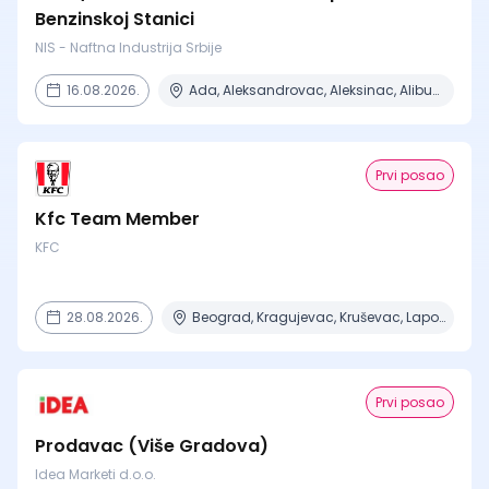
Benzinskoj Stanici
NIS - Naftna Industrija Srbije
16.08.2026.
Ada, Aleksandrovac, Aleksinac, Alibunar, Apatin + 206 mesta
Prvi posao
Kfc Team Member
KFC
28.08.2026.
Beograd, Kragujevac, Kruševac, Lapovo, Niš + 4 mesta
Prvi posao
Prodavac (Više Gradova)
Idea Marketi d.o.o.