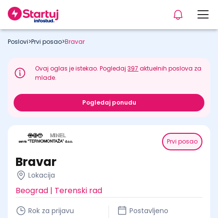
Poslovi
>
Prvi posao
>
Bravar
Ovaj oglas je istekao. Pogledaj
397
aktuelnih poslova za
mlade.
Pogledaj ponudu
Prvi posao
Bravar
Lokacija
Beograd | Terenski rad
Rok za prijavu
Postavljeno