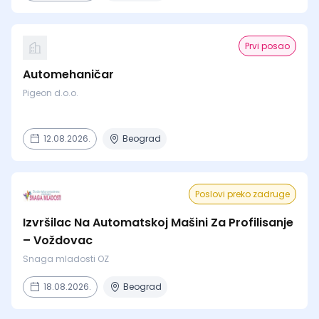
Prvi posao
Automehaničar
Pigeon d.o.o.
12.08.2026.
Beograd
Poslovi preko zadruge
Izvršilac Na Automatskoj Mašini Za Profilisanje
– Voždovac
Snaga mladosti OZ
18.08.2026.
Beograd