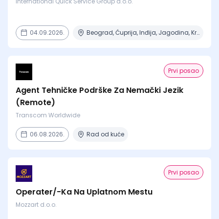
International Quick Service Group d.o.o.
04.09.2026.
Beograd, Ćuprija, Inđija, Jagodina, Kragujevac + 14 mesta
Prvi posao
Agent Tehničke Podrške Za Nemački Jezik
(Remote)
Transcom Worldwide
06.08.2026.
Rad od kuće
Prvi posao
Operater/-Ka Na Uplatnom Mestu
Mozzart d.o.o.