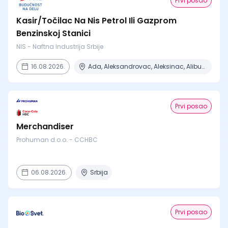
Prvi posao
Kasir/Točilac Na Nis Petrol Ili Gazprom
Benzinskoj Stanici
NIS - Naftna Industrija Srbije
16.08.2026.
Ada, Aleksandrovac, Aleksinac, Alibunar, Apatin + 206 mesta
Prvi posao
Merchandiser
Prohuman d.o.o. - CCHBC
06.08.2026.
Srbija
Prvi posao