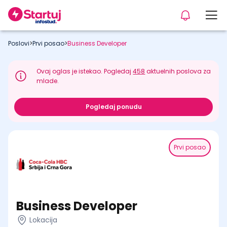
Poslovi
>
Prvi posao
>
Business Developer
Ovaj oglas je istekao. Pogledaj
458
aktuelnih poslova za
mlade.
Pogledaj ponudu
Prvi posao
Business Developer
Lokacija