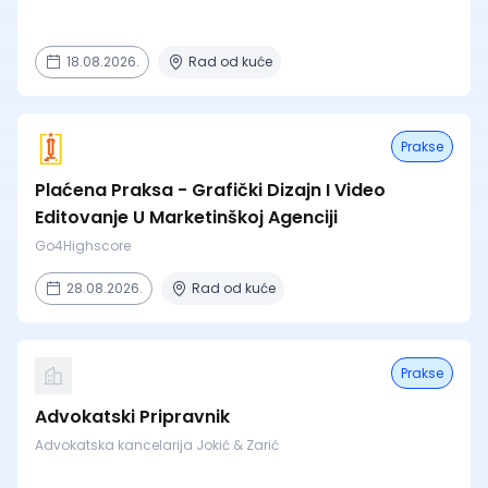
18.08.2026.
Rad od kuće
Prakse
Plaćena Praksa - Grafički Dizajn I Video
Editovanje U Marketinškoj Agenciji
Go4Highscore
28.08.2026.
Rad od kuće
Prakse
Advokatski Pripravnik
Advokatska kancelarija Jokić & Zarić