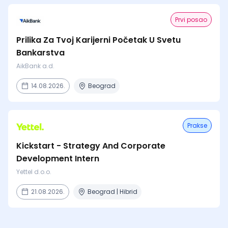
Prvi posao
Prilika Za Tvoj Karijerni Početak U Svetu
Bankarstva
AikBank a.d.
14.08.2026.
Beograd
Prakse
Kickstart - Strategy And Corporate
Development Intern
Yettel d.o.o.
21.08.2026.
Beograd | Hibrid