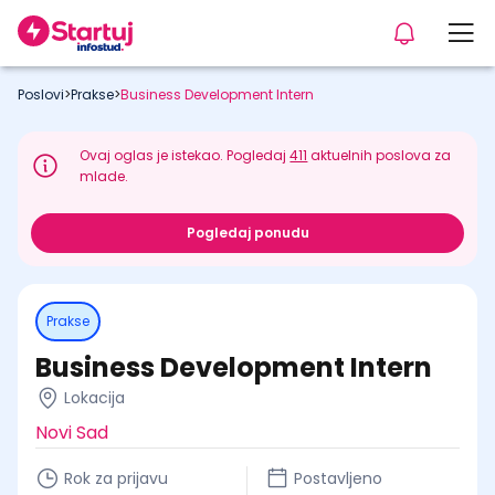
Poslovi
>
Prakse
>
Business Development Intern
Ovaj oglas je istekao. Pogledaj
411
aktuelnih poslova za
mlade.
Pogledaj ponudu
Prakse
Business Development Intern
Lokacija
Novi Sad
Rok za prijavu
Postavljeno