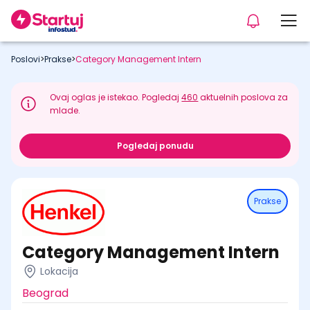
Poslovi
>
Prakse
>
Category Management Intern
Ovaj oglas je istekao. Pogledaj
460
aktuelnih poslova za
mlade.
Pogledaj ponudu
Prakse
Category Management Intern
Lokacija
Beograd