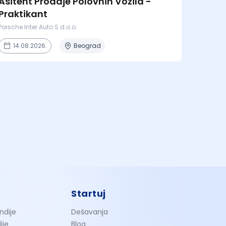
Asitent Prodaje Polovnih Vozila -
Praktikant
Porsche Inter Auto S d.o.o.
14.08.2026.
Beograd
Startuj
ndije
Dešavanja
ije
Blog