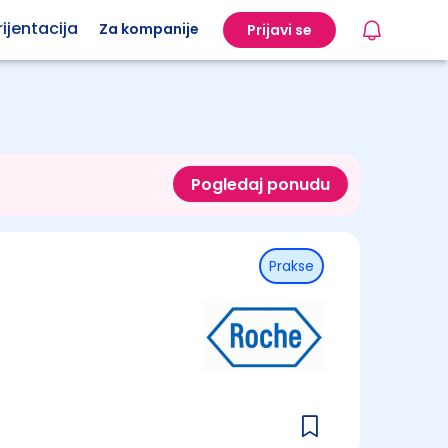
ijentacija
Za kompanije
Prijavi se
Pogledaj ponudu
Prakse