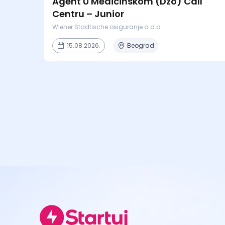
Agent U Medicinskom (Dzo) Call
Centru – Junior
Wiener Stadtische osiguranje a.d.o.
15.08.2026.
Beograd