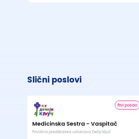
Slični poslovi
Prvi posao
Medicinska Sestra - Vaspitač
Privatna predškolska ustanova Dečiji ključ