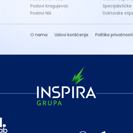
Poslovi Kragujevac
Specijalističke
Poslovi Niš
Doktorske stip
O nama
Uslovi korišćenja
Politika privatnosti