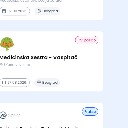
Predškolska ustanova Dečija palata
07.08.2026.
Beograd
Prvi posao
Medicinska Sestra - Vaspitač
PPU Kuća veverica
27.08.2026.
Beograd
Prakse