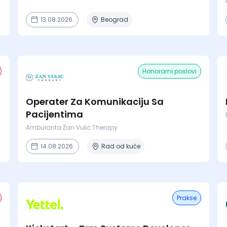
13.08.2026.
Beograd
Honorarni poslovi
Operater Za Komunikaciju Sa
Pacijentima
Ambulanta Žan Vulić Therapy
14.08.2026.
Rad od kuće
Prakse