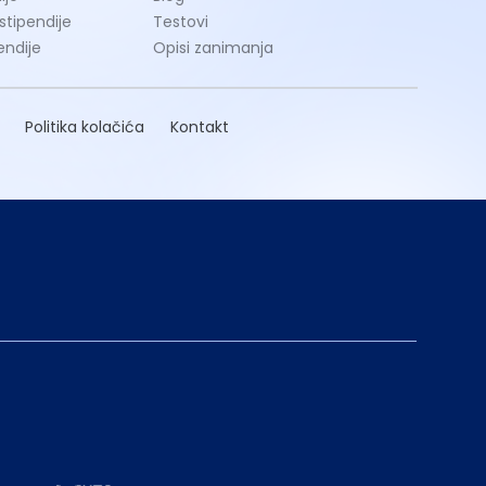
 stipendije
Testovi
endije
Opisi zanimanja
Politika kolačića
Kontakt