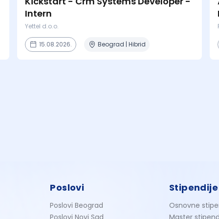
Kickstart - Crm Systems Developer -
Intern
Yettel d.o.o.
15.08.2026.
Beograd | Hibrid
Poslovi
Stipendije
Poslovi Beograd
Osnovne stipe
Poslovi Novi Sad
Master stipend