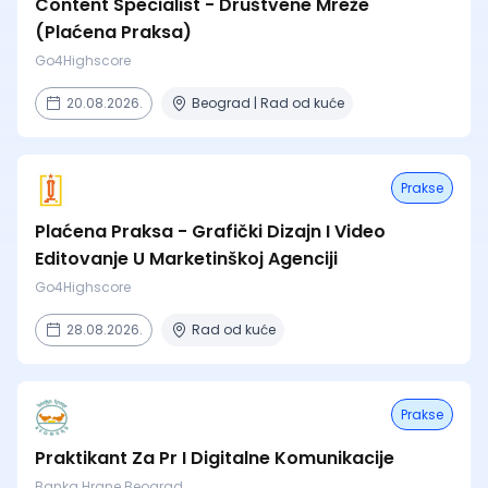
Content Specialist - Društvene Mreže
(Plaćena Praksa)
Go4Highscore
20.08.2026.
Beograd | Rad od kuće
Prakse
Plaćena Praksa - Grafički Dizajn I Video
Editovanje U Marketinškoj Agenciji
Go4Highscore
28.08.2026.
Rad od kuće
Prakse
Praktikant Za Pr I Digitalne Komunikacije
Banka Hrane Beograd