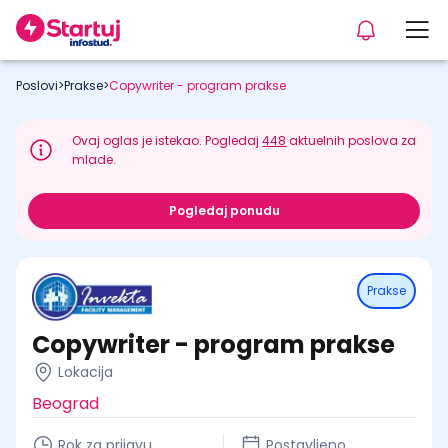
Poslovi
>
Prakse
>
Copywriter - program prakse
Ovaj oglas je istekao. Pogledaj
448
aktuelnih poslova za
mlade.
Pogledaj ponudu
Prakse
Copywriter - program prakse
Lokacija
Beograd
Rok za prijavu
Postavljeno